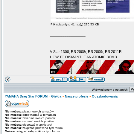
Plik ściągnięto 41 raz(y) 276.53 KB
_________________
V Star 1300, RS 2008r, RS 2009r, RS 2011R
HOW TO DISMANTLE AN ATOMIC BOMB
Wyświetl posty z ostatnich:
YAMAHA Drag Star FORUM
»
Giełda
»
Nasze profesje
»
Odszkodowania
Nie możesz
pisać nowych tematów
Nie możesz
odpowiadać w tematach
Nie możesz
zmieniać swoich postów
Nie możesz
usuwać swoich postów
Nie możesz
głosować w ankietach
Nie możesz
załączać plików na tym forum
Możesz
ściągać załączniki na tym forum