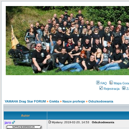
FAQ
Mapa Goo
Rejestracja
Z
YAMAHA Drag Star FORUM
»
Giełda
»
Nasze profesje
»
Odszkodowania
Autor
jaro
Wysłany: 2019-02-20, 14:53
Odszkodowania