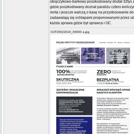
obojczykowo-barkowy poszkodowany dostał 32tys za
gdzie poszkodowany doznał paraliżu cztero kończyn
renta i jeszcze walczą o kasę na przystosowanie do
zadawalają się ochłapami proponowanymi przez ubez
każda sprawa gdzie był sprawca i OC.
CCF20022019_00000 a.jpg