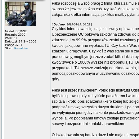
Piłka rozpoczęła współpracę z firmą, która zajmuje
szansa że jeszcze można coś uzyskać. Analiza kon
załączniku krótka informacja, jak ktoś miałby pytani
[
Dodano
: 2019-04-19, 06:52
]
Czy ktoś interesował się, na jakie kwoty opiewa ub
Model: BĘDZIE
Ubezpieczenie OC pokrywa szkody na zdrowiu do pon
Rocznik: 2009
Wiek: 57
zdarzenie, i w 99,9% przypadków został oszukany 
Dołączył: 24 Sty 2009
Posty: 3781
kwocie, jaką powinno wypłacić TU. Czy ktoś z Was 
Skąd:
Pruszków
zdarzeniu drogowym. Czy ktoś z was starał się o
pracodawcy, mógłbym jeszcze zadać kilka takich 
kwoty zwykłe o 1000% wyższe niż proponują TU. Do
przypadkach TU zawsze zaniżają odszkodowania, i
pomocą poszkodowanym w uzyskiwaniu odszkodowań.
góry.
Piłka jest przedstawicielem Polskiego Instytutu 
byliście sprawcą a tylko byliście pasażerem i wskut
szpitala i krótki opis zdarzenia (xero kopię lub z
podpisać umowę wszystko dużym drukiem, i pełnomo
po wpłynięciu pieniędzy na konto poszkodowanego.
wynosiła. Po podpisaniu umowy zostaje przydzielony
sprawy i bezpośredni kontakt z prawnikiem.
Odszkodowania są bardzo duże i nie mają nic wspó