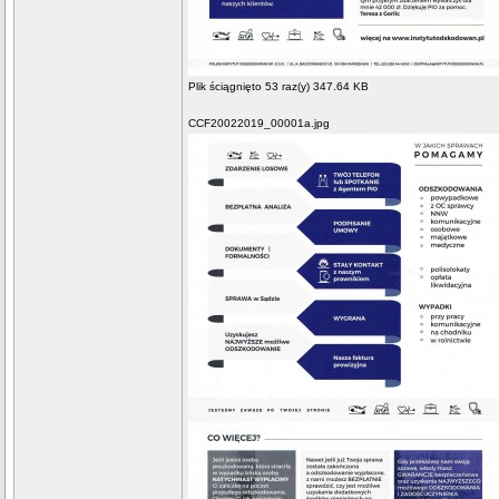
Plik ściągnięto 53 raz(y) 347.64 KB
CCF20022019_00001a.jpg