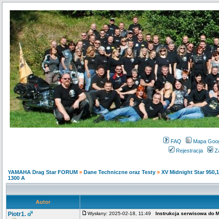
FAQ
Mapa Goo
Rejestracja
Z
YAMAHA Drag Star FORUM
»
Dane Techniczne oraz Testy
»
XV Midnight Star 950,
1300 A
Autor
Piotr1.
Wysłany: 2025-02-18, 11:49
Instrukcja serwisowa do 