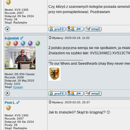
Czy, któryś z szanownych kolegów posiada serwisów
Model: XVS 1300
przy nim pomajsterkować. Pozdrawiam
Rocznik: 2007
Dołączył: 09 Sie 2024
Posty: 28
Skąd: Radziejów
kujawiak
Wysłany: 2025-02-19, 11:02
Z polsko jezyczna wersja sie nie spotkalem, ja mia
Znalazlem na szybko taki: XVS13AW(C) XVS13CT
_________________
"To our Wives and Sweethearts (may they never mee
Model: DS 650 Classic
Rocznik: 2008
Dołączył: 18 Maj 2010
Posty: 1101
Skąd:
Kujawy
Piotr1.
Wysłany: 2025-02-20, 20:37
Jak to znalazłeś? Skąd to ściągnąć? 🙂
Model: XVS 1300
Rocznik: 2007
Dołączył: 09 Sie 2024
Posty: 28
Skąd: Radziejów