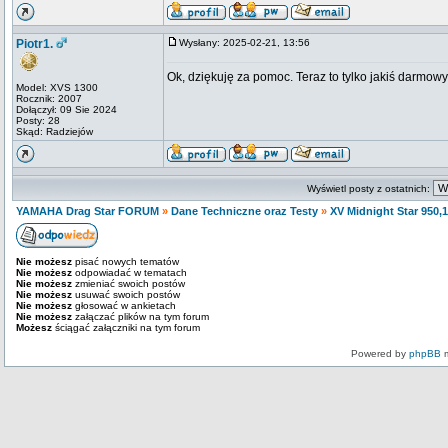
Piotr1.
Wysłany: 2025-02-21, 13:56
Ok, dziękuję za pomoc. Teraz to tylko jakiś darmowy
Model: XVS 1300
Rocznik: 2007
Dołączył: 09 Sie 2024
Posty: 28
Skąd: Radziejów
Wyświetl posty z ostatnich:
YAMAHA Drag Star FORUM
»
Dane Techniczne oraz Testy
»
XV Midnight Star 950,
Nie możesz
pisać nowych tematów
Nie możesz
odpowiadać w tematach
Nie możesz
zmieniać swoich postów
Nie możesz
usuwać swoich postów
Nie możesz
głosować w ankietach
Nie możesz
załączać plików na tym forum
Możesz
ściągać załączniki na tym forum
Powered by
phpBB
m