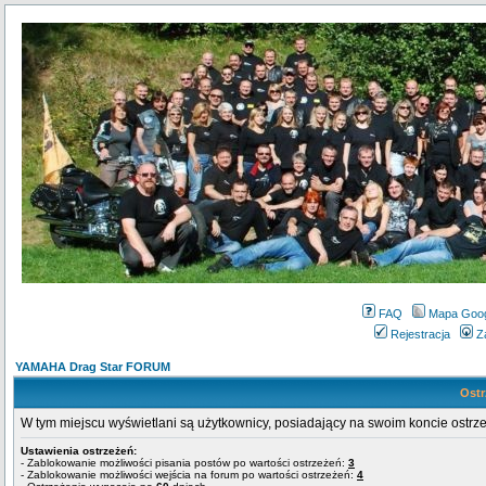
FAQ
Mapa Goo
Rejestracja
Z
YAMAHA Drag Star FORUM
Ostr
W tym miejscu wyświetlani są użytkownicy, posiadający na swoim koncie ostrz
Ustawienia ostrzeżeń:
- Zablokowanie możliwości pisania postów po wartości ostrzeżeń:
3
- Zablokowanie możliwości wejścia na forum po wartości ostrzeżeń:
4