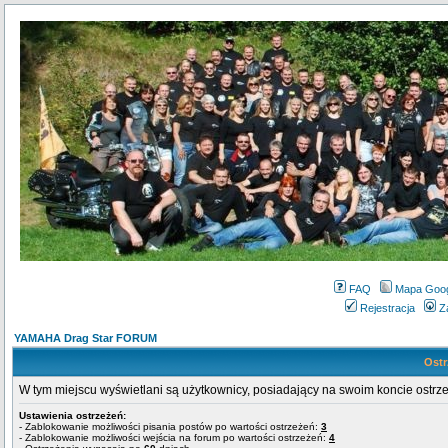
FAQ
Mapa Goo
Rejestracja
Z
YAMAHA Drag Star FORUM
Ostr
W tym miejscu wyświetlani są użytkownicy, posiadający na swoim koncie ostrz
Ustawienia ostrzeżeń:
- Zablokowanie możliwości pisania postów po wartości ostrzeżeń:
3
- Zablokowanie możliwości wejścia na forum po wartości ostrzeżeń:
4