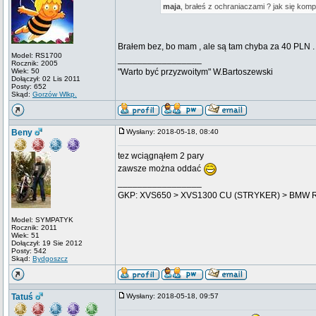
maja
, brałeś z ochraniaczami ? jak się komp
Brałem bez, bo mam , ale są tam chyba za 40 PLN .
Model: RS1700
_________________
Rocznik: 2005
Wiek: 50
"Warto być przyzwoitym" W.Bartoszewski
Dołączył: 02 Lis 2011
Posty: 652
Skąd:
Gorzów Wlkp.
Beny
Wysłany: 2018-05-18, 08:40
tez wciągnąłem 2 pary
zawsze można oddać
_________________
GKP: XVS650 > XVS1300 CU (STRYKER) > BMW 
Model: SYMPATYK
Rocznik: 2011
Wiek: 51
Dołączył: 19 Sie 2012
Posty: 542
Skąd:
Bydgoszcz
Tatuś
Wysłany: 2018-05-18, 09:57