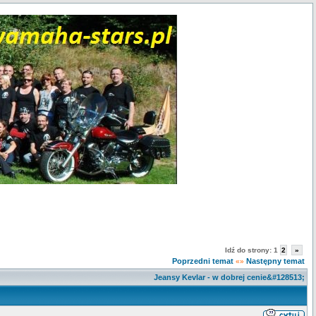
Idź do strony:
1
2
»
Poprzedni temat
Następny temat
«»
Jeansy Kevlar - w dobrej cenie&#128513;