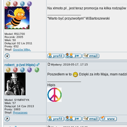
Na xlmoto.pl , jest teraz promocja na kilka rodzaj
_________________
"Warto być przyzwoitym" W.Bartoszewski
Model: RS1700
Rocznik: 2005
Wiek: 50
Dołączył: 02 Lis 2011
Posty: 652
Skąd:
Gorzów Wlkp.
robert_p (vel Hipis)
Wysłany: 2018-05-17, 17:15
Poszedłem w to
Dzięki za info Maja, mam nadzi
_________________
Hipis
Model: SYMPATYK
Wiek: 57
Dołączył: 14 Cze 2013
Posty: 1883
Skąd:
Rynarzewo