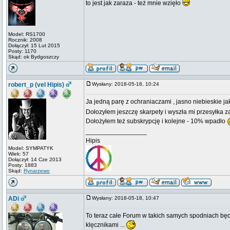
to jest jak zaraza - też mnie wzięło
Model: RS1700
Rocznik: 2008
Dołączył: 15 Lut 2015
Posty: 1170
Skąd: ok Bydgoszczy
robert_p (vel Hipis)
Wysłany: 2018-05-18, 10:24
Ja jedną parę z ochraniaczami , jasno niebieskie j
Dołozyłem jeszczę skarpety i wyszła mi przesyłka za
Dołożyłem też subskrypcję i kolejne - 10% wpadło
_________________
Hipis
Model: SYMPATYK
Wiek: 57
Dołączył: 14 Cze 2013
Posty: 1883
Skąd:
Rynarzewo
ADi
Wysłany: 2018-05-18, 10:47
To teraz całe Forum w takich samych spodniach będ
klęcznikami ...