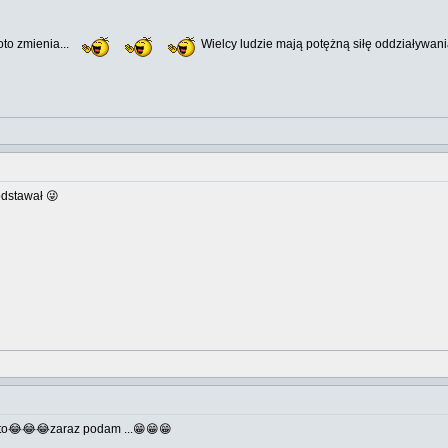
to zmienia...
Wielcy ludzie mają potężną siłę oddziaływan
odstawał 😜
nto😂😂😂zaraz podam ...😁😁😁