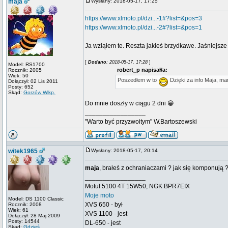
maja
Wysłany: 2018-05-17, 17:25
https://www.xlmoto.pl/dzi...-1#?list=&pos=3
https://www.xlmoto.pl/dzi...-2#?list=&pos=1
Ja wziąłem te. Reszta jakieś brzydkawe. Jaśniejsze s
[
Dodano
: 2018-05-17, 17:28
]
Model: RS1700
robert_p napisał/a:
Rocznik: 2005
Wiek: 50
Poszedłem w to
Dzięki za info Maja, ma
Dołączył: 02 Lis 2011
Posty: 652
Skąd:
Gorzów Wlkp.
Do mnie doszły w ciągu 2 dni 😁
_________________
"Warto być przyzwoitym" W.Bartoszewski
witek1965
Wysłany: 2018-05-17, 20:14
maja
, brałeś z ochraniaczami ? jak się komponują 
_________________
Motul 5100 4T 15W50, NGK BPR7EIX
Moje moto
Model: DS 1100 Classic
XVS 650 - był
Rocznik: 2008
Wiek: 61
XVS 1100 - jest
Dołączył: 28 Maj 2009
Posty: 14544
DL-650 - jest
Skąd:
Gdzieś