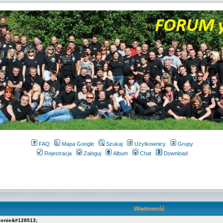
FAQ
Mapa Google
Szukaj
Użytkownicy
Grupy
Rejestracja
Zaloguj
Album
Chat
Download
Wiadomość
 cenie&#128513;