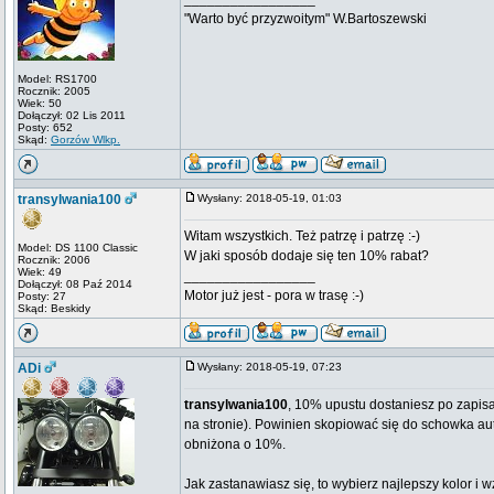
"Warto być przyzwoitym" W.Bartoszewski
Model: RS1700
Rocznik: 2005
Wiek: 50
Dołączył: 02 Lis 2011
Posty: 652
Skąd:
Gorzów Wlkp.
transylwania100
Wysłany: 2018-05-19, 01:03
Witam wszystkich. Też patrzę i patrzę :-)
Model: DS 1100 Classic
W jaki sposób dodaje się ten 10% rabat?
Rocznik: 2006
Wiek: 49
_________________
Dołączył: 08 Paź 2014
Motor już jest - pora w trasę :-)
Posty: 27
Skąd: Beskidy
ADi
Wysłany: 2018-05-19, 07:23
transylwania100
, 10% upustu dostaniesz po zapisa
na stronie). Powinien skopiować się do schowka au
obniżona o 10%.
Jak zastanawiasz się, to wybierz najlepszy kolor i wz