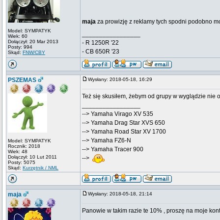
maja
za prowizję z reklamy tych spodni podobno mo
Model: SYMPATYK
_________________
Wiek: 60
Dołączył: 20 Mar 2013
- R 1250R '22
Posty: 994
- CB 650R '23
Skąd:
FNW/CBY
PSZEMAS
Wysłany: 2018-05-18, 16:29
Też się skusiłem, żebym od grupy w wyglądzie nie 
_________________
--> Yamaha Virago XV 535
--> Yamaha Drag Star XVS 650
--> Yamaha Road Star XV 1700
--> Yamaha FZ6-N
Model: SYMPATYK
Rocznik: 2018
--> Yamaha Tracer 900
Wiek: 48
Dołączył: 10 Lut 2011
-->
Posty: 5075
Skąd:
Kurzętnik / NML
maja
Wysłany: 2018-05-18, 21:14
Panowie w takim razie te 10% , proszę na moje ko
_________________