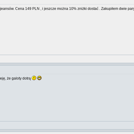
ów jeansów. Cena 149 PLN , i jeszcze można 10% zniżki dostać . Zakupiłem dwie par
eję, że galoty dotrą