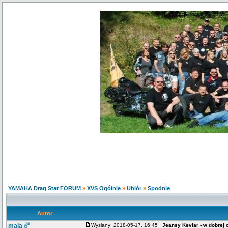
YAMAHA Drag Star FORUM
»
XVS Ogólnie
»
Ubiór
»
Spodnie
Autor
maja
Wysłany: 2018-05-17, 16:45
Jeansy Kevlar - w dobrej