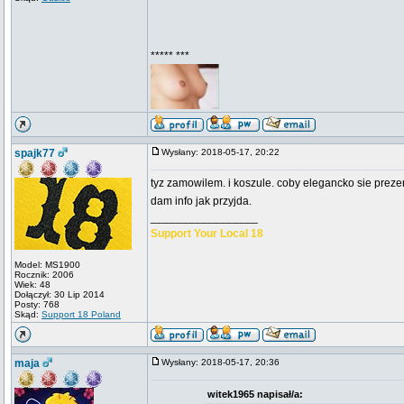
***** ***
spajk77
Wysłany: 2018-05-17, 20:22
tyz zamowilem. i koszule. coby elegancko sie prez
dam info jak przyjda.
_________________
Support Your Local 18
Model: MS1900
Rocznik: 2006
Wiek: 48
Dołączył: 30 Lip 2014
Posty: 768
Skąd:
Support 18 Poland
maja
Wysłany: 2018-05-17, 20:36
witek1965 napisał/a: