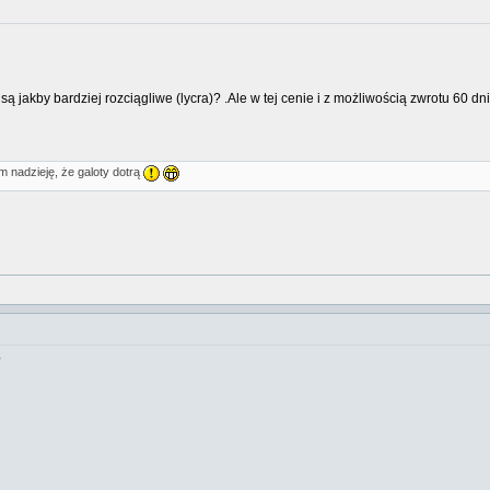
ą jakby bardziej rozciągliwe (lycra)? .Ale w tej cenie i z możliwością zwrotu 60 dn
m nadzieję, że galoty dotrą
?