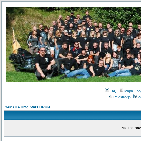
FAQ
Mapa Goo
Rejestracja
Z
YAMAHA Drag Star FORUM
Nie ma now