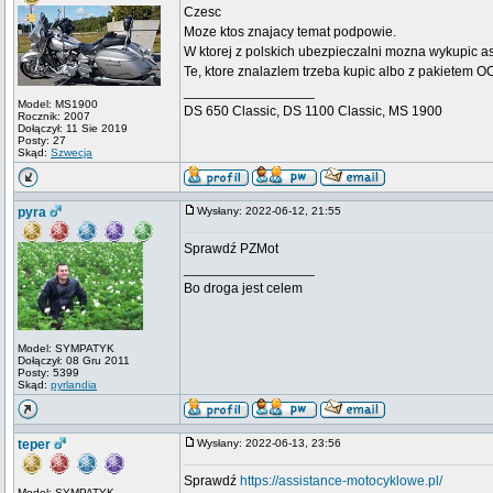
Czesc
Moze ktos znajacy temat podpowie.
W ktorej z polskich ubezpieczalni mozna wykupic a
Te, ktore znalazlem trzeba kupic albo z pakietem O
_________________
Model: MS1900
DS 650 Classic, DS 1100 Classic, MS 1900
Rocznik: 2007
Dołączył: 11 Sie 2019
Posty: 27
Skąd:
Szwecja
pyra
Wysłany: 2022-06-12, 21:55
Sprawdź PZMot
_________________
Bo droga jest celem
Model: SYMPATYK
Dołączył: 08 Gru 2011
Posty: 5399
Skąd:
pyrlandia
teper
Wysłany: 2022-06-13, 23:56
Sprawdź
https://assistance-motocyklowe.pl/
Model: SYMPATYK