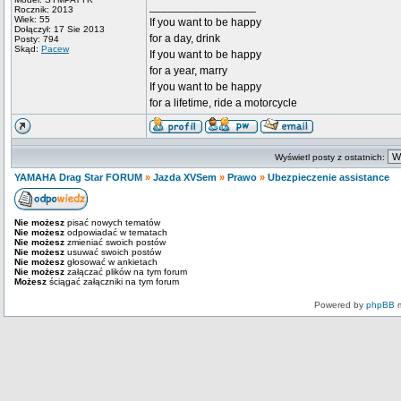
_________________
Rocznik: 2013
Wiek: 55
If you want to be happy
Dołączył: 17 Sie 2013
for a day, drink
Posty: 794
Skąd:
Pacew
If you want to be happy
for a year, marry
If you want to be happy
for a lifetime, ride a motorcycle
Wyświetl posty z ostatnich:
YAMAHA Drag Star FORUM
»
Jazda XVSem
»
Prawo
»
Ubezpieczenie assistance
Nie możesz
pisać nowych tematów
Nie możesz
odpowiadać w tematach
Nie możesz
zmieniać swoich postów
Nie możesz
usuwać swoich postów
Nie możesz
głosować w ankietach
Nie możesz
załączać plików na tym forum
Możesz
ściągać załączniki na tym forum
Powered by
phpBB
m