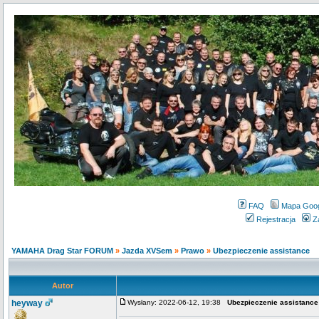
FAQ
Mapa Goo
Rejestracja
Z
YAMAHA Drag Star FORUM
»
Jazda XVSem
»
Prawo
»
Ubezpieczenie assistance
Autor
heyway
Wysłany: 2022-06-12, 19:38
Ubezpieczenie assistance