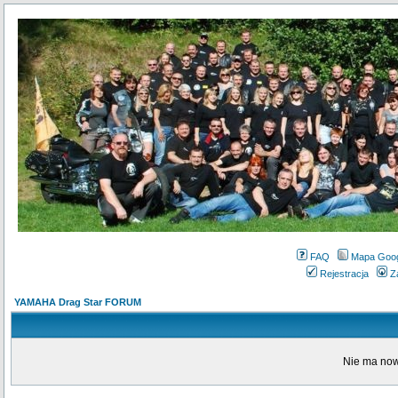
FAQ
Mapa Goo
Rejestracja
Z
YAMAHA Drag Star FORUM
Nie ma now