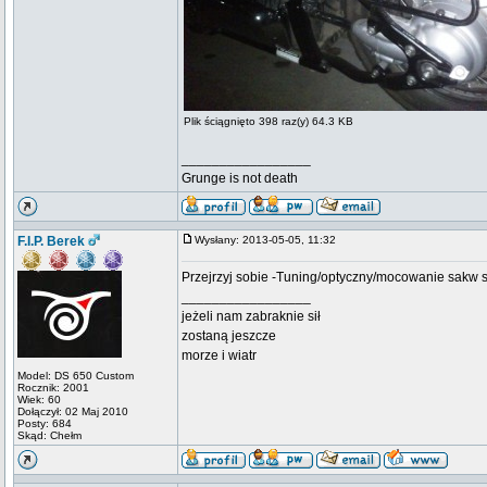
Plik ściągnięto 398 raz(y) 64.3 KB
_________________
Grunge is not death
F.I.P. Berek
Wysłany: 2013-05-05, 11:32
Przejrzyj sobie -Tuning/optyczny/mocowanie sakw st
_________________
jeżeli nam zabraknie sił
zostaną jeszcze
morze i wiatr
Model: DS 650 Custom
Rocznik: 2001
Wiek: 60
Dołączył: 02 Maj 2010
Posty: 684
Skąd: Chełm