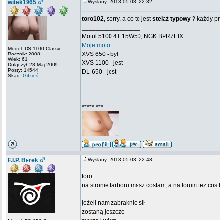
witek1965
Wysłany: 2013-05-03, 22:32
toro102
, sorry, a co to jest
stelaż typowy
? każdy pro
_________________
Motul 5100 4T 15W50, NGK BPR7EIX
Moje moto
Model: DS 1100 Classic
XVS 650 - był
Rocznik: 2008
Wiek: 61
XVS 1100 - jest
Dołączył: 28 Maj 2009
Posty: 14544
DL-650 - jest
Skąd:
Gdzieś
***** ***
F.I.P. Berek
Wysłany: 2013-05-03, 22:48
toro
na stronie tarboru masz costam, a na forum tez cos b
_________________
jeżeli nam zabraknie sił
zostaną jeszcze