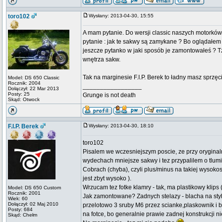
toro102
Wysłany: 2013-04-30, 15:55
A mam pytanie. Do wersji classic naszych motorków 
pytanie : jak te sakwy są zamykane ? Bo oglądałem j
jeszcze pytanko w jaki sposób je zamontowałeś ? Tzn 
wnętrza sakw.
Tak na marginesie F.I.P. Berek to ładny masz sprzęcik
Model: DS 650 Classic
Rocznik: 2004
_________________
Dołączył: 22 Mar 2013
Posty: 25
Grunge is not death
Skąd: Otwock
F.I.P. Berek
Wysłany: 2013-04-30, 18:10
toro102
Pisalem we wczesniejszym poscie, ze przy oryginaln
wydechach mniejsze sakwy i tez przypalilem o tlum
Cobrach (chyba), czyli plus/minus na takiej wysok
jest zbyt wysoko ).
Wrzucam tez fotke klamry - tak, ma plastikowy klips
Model: DS 650 Custom
Rocznik: 2001
Jak zamontowane? Zadnych stelazy - blacha na styk 
Wiek: 60
Dołączył: 02 Maj 2010
przelotowo 3 sruby M6 przez scianke,plaskownik i 
Posty: 684
na fotce, bo generalnie prawie zadnej konstrukcji ni
Skąd: Chełm