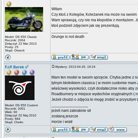
Witam
Czy ktoś z Kolegów, Koleżanek ma może na swoim sp
Wam sprawują, czy nie ma kłopotów z montażem. Ja 
ktoś podzieli zdjęciem jak się prezentują.
_________________
Grunge is not death
Model: DS 650 Classic
Rocznik: 2004
Dołączył: 22 Mar 2013
Posty: 25
Skąd: Otwock
F.I.P. Berek
Wysłany: 2013-04-26, 19:24
Mam ten model w swoim sprzęcie. Chyba jedne z na
tylnym błotnikiem classica ( w moim customie mam 
właściwej wysokości, czyli dostatecznie nisko aby
Roadburnery w miejsce wydechów oryginalnych ( nie
Jeżeli chodzi o zdjęcia to mogę zrobić w przyszłym
_________________
Model: DS 650 Custom
Rocznik: 2001
jeżeli nam zabraknie sił
Wiek: 60
Dołączył: 02 Maj 2010
zostaną jeszcze
Posty: 684
morze i wiatr
Skąd: Chełm