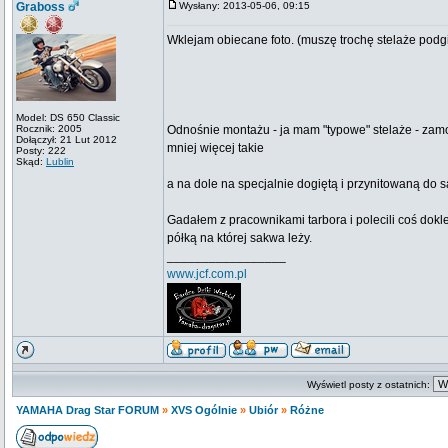
Graboss
Wysłany: 2013-05-06, 09:15
Wklejam obiecane foto. (muszę trochę stelaże podgi
Model: DS 650 Classic
Rocznik: 2005
Odnośnie montażu - ja mam "typowe" stelaże - za
Dołączył: 21 Lut 2012
mniej więcej takie
Posty: 222
Skąd:
Lublin
a na dole na specjalnie dogiętą i przynitowaną do 
Gadałem z pracownikami tarbora i polecili coś doklei
półką na której sakwa leży.
_________________
www.jcf.com.pl
Wyświetl posty z ostatnich:
YAMAHA Drag Star FORUM
»
XVS Ogólnie
»
Ubiór
»
Różne