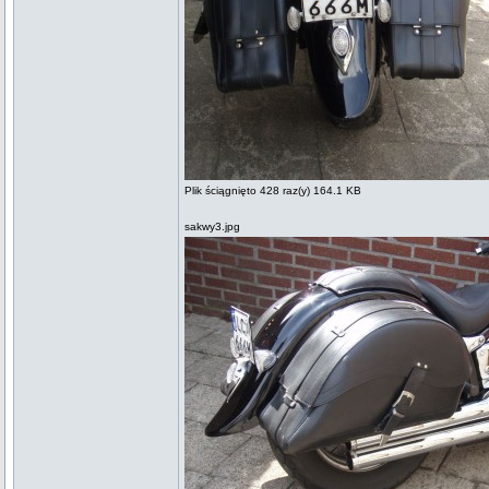
Plik ściągnięto 428 raz(y) 164.1 KB
sakwy3.jpg