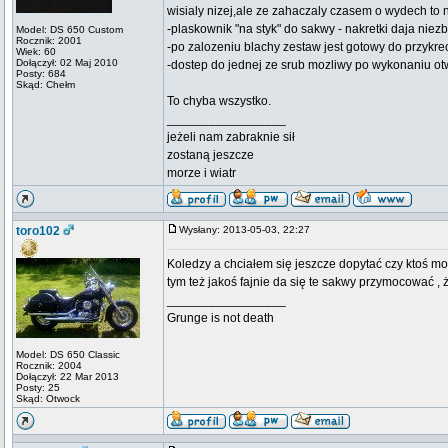
wisialy nizej,ale ze zahaczaly czasem o wydech to n
-plaskownik "na styk" do sakwy - nakretki daja nie
Model: DS 650 Custom
Rocznik: 2001
-po zalozeniu blachy zestaw jest gotowy do przykre
Wiek: 60
Dołączył: 02 Maj 2010
-dostep do jednej ze srub mozliwy po wykonaniu ot
Posty: 684
Skąd: Chełm
To chyba wszystko.
_________________
jeżeli nam zabraknie sił
zostaną jeszcze
morze i wiatr
toro102
Wysłany: 2013-05-03, 22:27
Koledzy a chciałem się jeszcze dopytać czy ktoś m
tym też jakoś fajnie da się te sakwy przymocować , 
_________________
Grunge is not death
Model: DS 650 Classic
Rocznik: 2004
Dołączył: 22 Mar 2013
Posty: 25
Skąd: Otwock