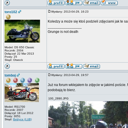
toro102
Wysłany: 2013-04-29, 16:23
Koledzy a może się ktoś podzieli zdjęciami jak te s
_________________
Grunge is not death
Model: DS 650 Classic
Rocznik: 2004
Dołączył: 22 Mar 2013
Posty: 25
Skąd: Otwock
tomboj
Wysłany: 2013-04-29, 19:57
Już na forum wklejałem to zdjęcie w jakimś poście.
podobają to bierz.
100_2890.JPG
Model: RS1700
Rocznik: 2007
Dołączył: 18 Lut 2012
Posty: 3051
Skąd:
Bełżyce (LUB)