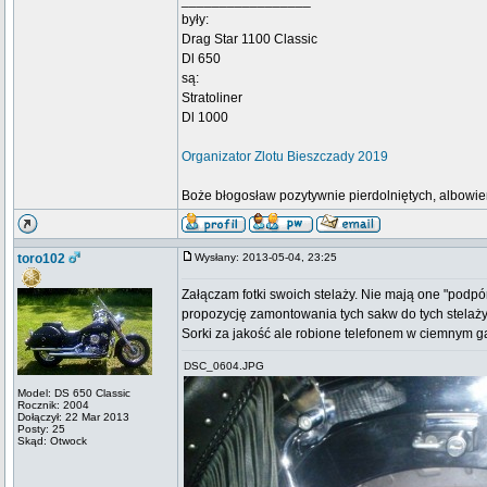
_________________
były:
Drag Star 1100 Classic
Dl 650
są:
Stratoliner
Dl 1000
Organizator Zlotu Bieszczady 2019
Boże błogosław pozytywnie pierdolniętych, albowiem 
toro102
Wysłany: 2013-05-04, 23:25
Załączam fotki swoich stelaży. Nie mają one "podpó
propozycję zamontowania tych sakw do tych stelaży
Sorki za jakość ale robione telefonem w ciemnym g
DSC_0604.JPG
Model: DS 650 Classic
Rocznik: 2004
Dołączył: 22 Mar 2013
Posty: 25
Skąd: Otwock