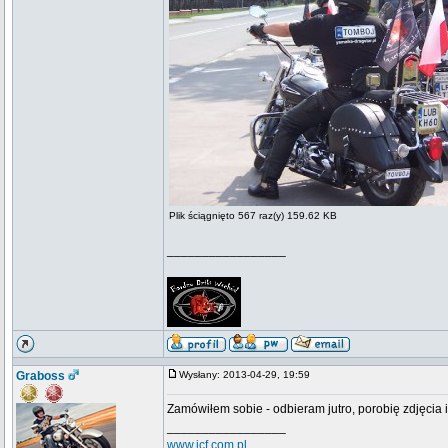
Plik ściągnięto 567 raz(y) 159.62 KB
_________________
Graboss
Wysłany: 2013-04-29, 19:59
Zamówiłem sobie - odbieram jutro, porobię zdjęcia i
_________________
www.jcf.com.pl