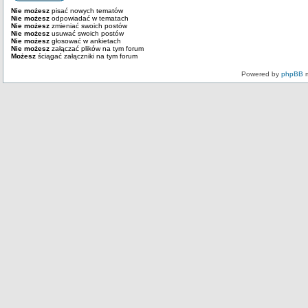
Nie możesz
pisać nowych tematów
Nie możesz
odpowiadać w tematach
Nie możesz
zmieniać swoich postów
Nie możesz
usuwać swoich postów
Nie możesz
głosować w ankietach
Nie możesz
załączać plików na tym forum
Możesz
ściągać załączniki na tym forum
Powered by
phpBB
m