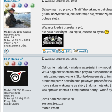
Demolka
Wysłany: 2013-04-26, 19:55
Sakwy mam co prawda "Mafii" (bo tak moto był ubra
gruba, usztywnienia, nie deformuje się, wchodzą d
dobrze służy.
_________________
Wszyscy kiedyś przestaną pić,
ale tylko niektórym uda się to jeszcze za życia
Model: DS 1100 Classic
Rocznik: 2003
Wiek: 79
Dołączył: 05 Cze 2009
Posty: 3747
Skąd: Zielona Góra
F.I.P. Berek
Wysłany: 2013-04-27, 08:23
Odnośnie materiału - miałem wcześniej inny model
W-04 najpierw spotkała mnie przykra niespodziank
mnie zaimpregnowane ). Skontaktowałem się z firmą
problemu przez powtórzenie pewnych procesów zwią
nowe sakwy wykonane ze skóry ( jak na moje oko ) t
w/w sprawie kontakt z firmę bardzo dobry - widać był
Model: DS 650 Custom
Rocznik: 2001
_________________
Wiek: 60
Dołączył: 02 Maj 2010
jeżeli nam zabraknie sił
Posty: 684
zostaną jeszcze
Skąd: Chełm
morze i wiatr