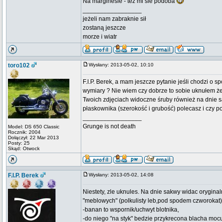
Na marginesie - tez mi sie podoba
_________________
jeżeli nam zabraknie sił
zostaną jeszcze
morze i wiatr
toro102
Wysłany: 2013-05-02, 10:10
F.I.P. Berek, a mam jeszcze pytanie jeśli chodzi o 
wymiary ? Nie wiem czy dobrze to sobie uknułem że 
Twoich zdjęciach widoczne śruby również na dnie sa
płaskownika (szerokość i grubość) polecasz i czy p
_________________
Grunge is not death
Model: DS 650 Classic
Rocznik: 2004
Dołączył: 22 Mar 2013
Posty: 25
Skąd: Otwock
F.I.P. Berek
Wysłany: 2013-05-02, 14:08
Niestety, zle uknules. Na dnie sakwy widac orygina
"meblowych" (polkulisty leb,pod spodem czworokat)
-banan to wspornik/uchwyt blotnika,
-do niego "na styk" bedzie przykrecona blacha moc