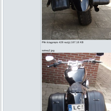
Plik ściągnięto 428 raz(y) 167.16 KB
sakwy2.jpg