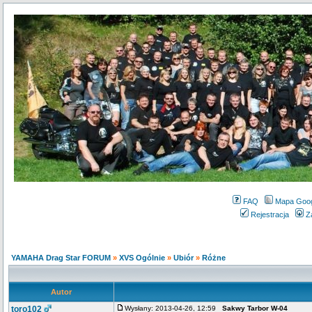
FAQ
Mapa Goo
Rejestracja
Z
YAMAHA Drag Star FORUM
»
XVS Ogólnie
»
Ubiór
»
Różne
Autor
toro102
Wysłany: 2013-04-26, 12:59
Sakwy Tarbor W-04