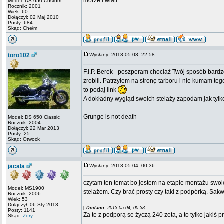
morze i wiatr
Model: DS 650 Custom
Rocznik: 2001
Wiek: 60
Dołączył: 02 Maj 2010
Posty: 684
Skąd: Chełm
toro102
Wysłany: 2013-05-03, 22:58
F.I.P. Berek - poszperam chociaż Twój sposób bard
zrobili. Patrzyłem na stronę tarboru i nie kumam te
to podaj link
A dokładny wygląd swoich stelaży zapodam jak tylko
_________________
Grunge is not death
Model: DS 650 Classic
Rocznik: 2004
Dołączył: 22 Mar 2013
Posty: 25
Skąd: Otwock
jacala
Wysłany: 2013-05-04, 00:36
czytam ten temat bo jestem na etapie montażu swoic
Model: MS1900
stelażem. Czy brać prosty czy taki z podpórką. Sakw
Rocznik: 2006
Wiek: 53
Dołączył: 06 Sty 2013
[
Dodano
: 2013-05-04, 00:38
]
Posty: 1141
Za te z podporą se życzą 240 zeta, a to tylko jakiś 
Skąd:
Żory