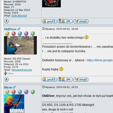
Model: SYMPATYK
Rocznik: 2016
Wiek: 27
Dołączył: 12 Mar 2010
Posty: 1623
Skąd:
Dziki Wschód
OldDiver
Wysłany: 2025-09-01, 18:40
... i w dodatku bez wstecznego
_________________
Posiadam prawo do komentowania i … nie zawaha
I … nie jest to nabijanie licznika.
Model: DS 650 Classic
Deflektor kolanowy w ... łykend -
https://drive.go
Rocznik: 2006
Dołączył: 26 Lis 2011
Posty: 3170
Kupię trajkę
Skąd:
Wrocław/Kiełczów
Miron
Wysłany: 2025-09-01, 20:51
OldDiver
, kręcisz coś, jak byś chciał, to byś już kupił
_________________
DS 650, DS 1100 & RS 1700 Midnight
sex, drugs & rock n roll