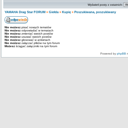
Wyświetl posty z ostatnich:
YAMAHA Drag Star FORUM
»
Giełda
»
Kupię
»
Poszukiwana, poszukiwany
Nie możesz
pisać nowych tematów
Nie możesz
odpowiadać w tematach
Nie możesz
zmieniać swoich postów
Nie możesz
usuwać swoich postów
Nie możesz
głosować w ankietach
Nie możesz
załączać plików na tym forum
Możesz
ściągać załączniki na tym forum
Powered by
phpBB
m