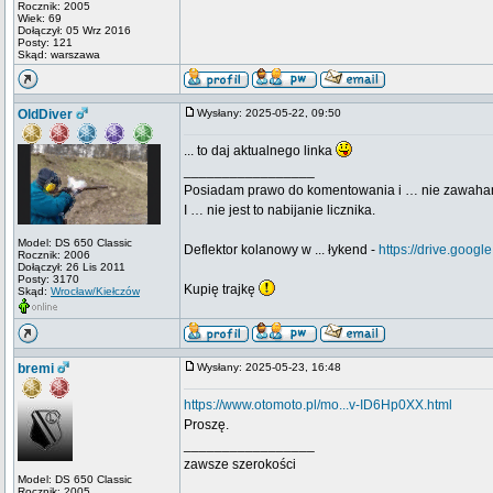
Rocznik: 2005
Wiek: 69
Dołączył: 05 Wrz 2016
Posty: 121
Skąd: warszawa
OldDiver
Wysłany: 2025-05-22, 09:50
... to daj aktualnego linka
_________________
Posiadam prawo do komentowania i … nie zawaha
I … nie jest to nabijanie licznika.
Model: DS 650 Classic
Deflektor kolanowy w ... łykend -
https://drive.go
Rocznik: 2006
Dołączył: 26 Lis 2011
Posty: 3170
Kupię trajkę
Skąd:
Wrocław/Kiełczów
bremi
Wysłany: 2025-05-23, 16:48
https://www.otomoto.pl/mo...v-ID6Hp0XX.html
Proszę.
_________________
zawsze szerokości
Model: DS 650 Classic
Rocznik: 2005