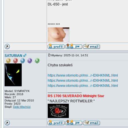
DL-650 - jest
***** ***
SATURIAN
Wysłany: 2025-11-14, 14:51
Chyba szukałeś
https://www.otomoto.pl/mo...r-ID6HKNML.html
https://www.otomoto.pl/mo...r-ID6HKNML.html
https://www.otomoto.pl/mo...r-ID6HKNML.html
_________________
Model: SYMPATYK
Rocznik: 2016
RS 1700 SILVERADO Midnight Star
Wiek: 27
Dołączył: 12 Mar 2010
" NAJLEPSZY ROTTWEILER "
Posty: 1623
Skąd:
Dziki Wschód