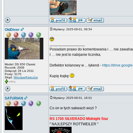
OldDiver
Wysłany: 2025-09-01, 08:54
_________________
Posiadam prawo do komentowania i … nie zawaha
I … nie jest to nabijanie licznika.
Model: DS 650 Classic
Deflektor kolanowy w ... łykend -
https://drive.go
Rocznik: 2006
Dołączył: 26 Lis 2011
Posty: 3170
Kupię trajkę
Skąd:
Wrocław/Kiełczów
SATURIAN
Wysłany: 2025-09-01, 18:01
Co on w tych sakwach wozi ?
_________________
RS 1700 SILVERADO Midnight Star
" NAJLEPSZY ROTTWEILER "