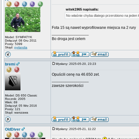
witek1965 napisał/a:
No właśnie chyba dlatego przerobiono na jeden ko
Fota 15 są nawet wyprofilowane miejsca na 2 rury
_________________
Model: SYMPATYK
Bo droga jest celem
Dołączył: 08 Gru 2011
Posty: 5399
Skąd:
pyrlandia
bremi
Wysłany: 2025-05-20, 23:23
Opuścili cenę na 46.650 zet.
_________________
zawsze szerokości
Model: DS 650 Classic
Rocznik: 2005
Wiek: 69
Dołączył: 05 Wrz 2016
Posty: 121
Skąd: warszawa
OldDiver
Wysłany: 2025-05-21, 11:22