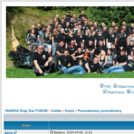
FAQ
Mapa Goo
Rejestracja
Z
YAMAHA Drag Star FORUM
»
Giełda
»
Kupię
»
Poszukiwana, poszukiwany
Autor
pyra
Wysłany: 2025-05-06, 11:01