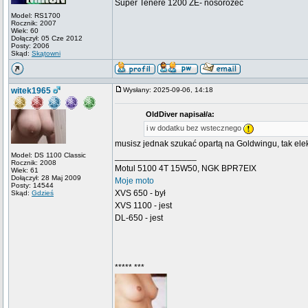
Super Tenere 1200 ZE- nosorożec
Model: RS1700
Rocznik: 2007
Wiek: 60
Dołączył: 05 Cze 2012
Posty: 2006
Skąd:
Skątowni
witek1965
Wysłany: 2025-09-06, 14:18
OldDiver napisał/a:
i w dodatku bez wstecznego
musisz jednak szukać opartą na Goldwingu, tak elek
Model: DS 1100 Classic
_________________
Rocznik: 2008
Motul 5100 4T 15W50, NGK BPR7EIX
Wiek: 61
Dołączył: 28 Maj 2009
Moje moto
Posty: 14544
XVS 650 - był
Skąd:
Gdzieś
XVS 1100 - jest
DL-650 - jest
***** ***