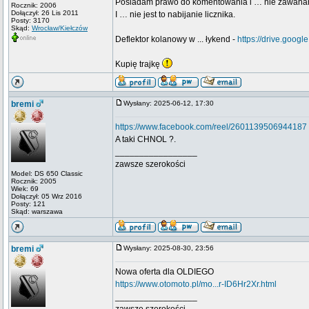
Posiadam prawo do komentowania i … nie zawaha
Rocznik: 2006
Dołączył: 26 Lis 2011
I … nie jest to nabijanie licznika.
Posty: 3170
Skąd:
Wrocław/Kiełczów
Deflektor kolanowy w ... łykend -
https://drive.go
Kupię trajkę
bremi
Wysłany: 2025-06-12, 17:30
https://www.facebook.com/reel/2601139506944187
A taki CHNOL ?.
_________________
zawsze szerokości
Model: DS 650 Classic
Rocznik: 2005
Wiek: 69
Dołączył: 05 Wrz 2016
Posty: 121
Skąd: warszawa
bremi
Wysłany: 2025-08-30, 23:56
Nowa oferta dla OLDIEGO
https://www.otomoto.pl/mo...r-ID6Hr2Xr.html
_________________