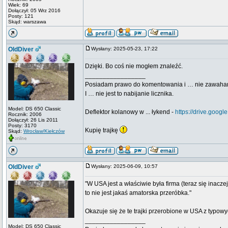
Wiek: 69
Dołączył: 05 Wrz 2016
Posty: 121
Skąd: warszawa
OldDiver
Wysłany: 2025-05-23, 17:22
Dzięki. Bo coś nie mogłem znaleźć.
_________________
Posiadam prawo do komentowania i … nie zawaha
I … nie jest to nabijanie licznika.
Model: DS 650 Classic
Deflektor kolanowy w ... łykend -
https://drive.go
Rocznik: 2006
Dołączył: 26 Lis 2011
Posty: 3170
Kupię trajkę
Skąd:
Wrocław/Kiełczów
OldDiver
Wysłany: 2025-06-09, 10:57
"W USA jest a właściwie była firma (teraz się inacz
to nie jest jakaś amatorska przeróbka."
Okazuje się że te trajki przerobione w USA z typow
_________________
Model: DS 650 Classic