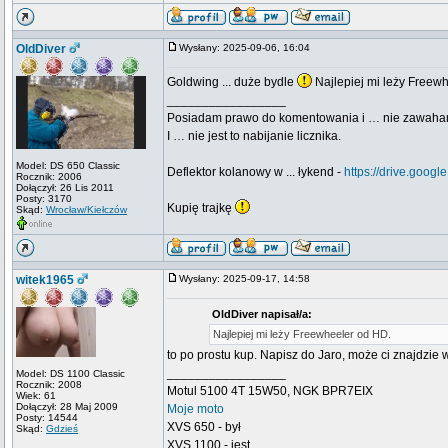
OldDiver
Wysłany: 2025-09-06, 16:04
Goldwing ... duże bydle
Najlepiej mi leży Freew
_________________
Posiadam prawo do komentowania i … nie zawaha
I … nie jest to nabijanie licznika.
Model: DS 650 Classic
Deflektor kolanowy w ... łykend -
https://drive.go
Rocznik: 2006
Dołączył: 26 Lis 2011
Posty: 3170
Kupię trajkę
Skąd:
Wrocław/Kiełczów
witek1965
Wysłany: 2025-09-17, 14:58
OldDiver napisał/a:
Najlepiej mi leży Freewheeler od HD.
to po prostu kup. Napisz do Jaro, może ci znajdzie w
_________________
Model: DS 1100 Classic
Rocznik: 2008
Motul 5100 4T 15W50, NGK BPR7EIX
Wiek: 61
Dołączył: 28 Maj 2009
Moje moto
Posty: 14544
XVS 650 - był
Skąd:
Gdzieś
XVS 1100 - jest