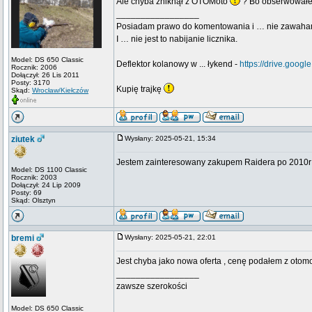
Ale chyba zniknął z OTOMoto
? Bo obserwowałe
_________________
Posiadam prawo do komentowania i … nie zawaha
I … nie jest to nabijanie licznika.
Model: DS 650 Classic
Deflektor kolanowy w ... łykend -
https://drive.go
Rocznik: 2006
Dołączył: 26 Lis 2011
Posty: 3170
Kupię trajkę
Skąd:
Wrocław/Kiełczów
ziutek
Wysłany: 2025-05-21, 15:34
Jestem zainteresowany zakupem Raidera po 2010r
Model: DS 1100 Classic
Rocznik: 2003
Dołączył: 24 Lip 2009
Posty: 69
Skąd: Olsztyn
bremi
Wysłany: 2025-05-21, 22:01
Jest chyba jako nowa oferta , cenę podałem z otomo
_________________
zawsze szerokości
Model: DS 650 Classic