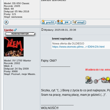
zawsze szerokości
Model: DS 650 Classic
Rocznik: 2005
Wiek: 69
Dołączył: 05 Wrz 2016
Posty: 121
Skąd: warszawa
1janbo
Wysłany: 2025-08-31, 20:36
bremi napisał/a:
Nowa oferta dla OLDIEGO
https://www.otomoto.pl/mo...r-ID6Hr2Xr.html
Fajny. Oldi?
Model: XV 1700 Warrior
Rocznik: 2002
_________________
Wiek: 4
Dołączył: 24 Sty 2009
Moderator na emeryturze. E
Posty: 4968
Skąd: Poznań, moje Miasto.
Siczka, cyt: "(...) Biorę z życia to co jest najlepsze
Sram na pracę, marną płacę, mam je gdzieś (...)".
___________________
WOLNOŚĆ!!!