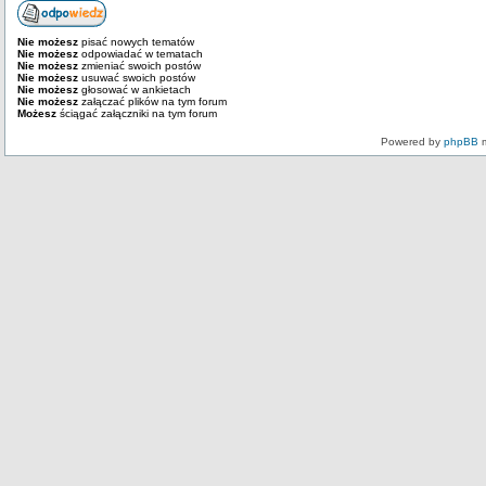
Nie możesz
pisać nowych tematów
Nie możesz
odpowiadać w tematach
Nie możesz
zmieniać swoich postów
Nie możesz
usuwać swoich postów
Nie możesz
głosować w ankietach
Nie możesz
załączać plików na tym forum
Możesz
ściągać załączniki na tym forum
Powered by
phpBB
m