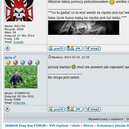
Właśnie takiej pomocy potrzebowałem
wielkie 
_________________
'''''''co tu gadać co tu kryć wiedz że ciężko jest żyć le
takie życie bywa męką bo ciężko jest żyć lekko '''''''''
Model: RS1700
Rocznik: 2006
Wiek: 56
Dołączył: 07 Wrz 2014
Posty: 138
Skąd:
Suwałki
pyra
Wysłany: 2014-10-19, 22:29
proszę bardzo
choć nie powiem jak naprawić sp
_________________
Bo droga jest celem
Model: SYMPATYK
Dołączył: 08 Gru 2011
Posty: 5399
Skąd:
pyrlandia
Wyświetl posty z ostatnich:
YAMAHA Drag Star FORUM
»
XVS Ogólnie
»
Ubiór
»
Różne
»
Ochraniacz pleców D