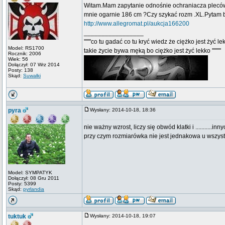
Witam.Mam zapytanie odnośnie ochraniacza pleców 
mnie ogarnie 186 cm ?Czy szykać rozm .XL.Pytam 
http://www.allegromat.pl/aukcja166200
_________________
'''''''co tu gadać co tu kryć wiedz że ciężko jest żyć le
Model: RS1700
takie życie bywa męką bo ciężko jest żyć lekko '''''''''
Rocznik: 2006
Wiek: 56
Dołączył: 07 Wrz 2014
Posty: 138
Skąd:
Suwałki
pyra
Wysłany: 2014-10-18, 18:36
nie ważny wzrost, liczy się obwód klatki i ...........i
przy czym rozmiarówka nie jest jednakowa u wszys
Model: SYMPATYK
Dołączył: 08 Gru 2011
Posty: 5399
Skąd:
pyrlandia
tuktuk
Wysłany: 2014-10-18, 19:07