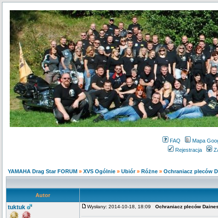
FAQ
Mapa Goo
Rejestracja
Z
YAMAHA Drag Star FORUM
»
XVS Ogólnie
»
Ubiór
»
Różne
»
Ochraniacz pleców D
Autor
tuktuk
Wysłany: 2014-10-18, 18:09
Ochraniacz pleców Daines