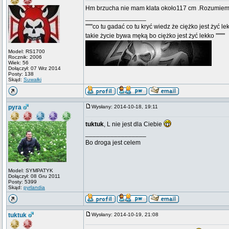
Hm brzucha nie mam klata około117 cm .Rozumiem 
_________________
'''''''co tu gadać co tu kryć wiedz że ciężko jest żyć le
takie życie bywa męką bo ciężko jest żyć lekko '''''''''
Model: RS1700
Rocznik: 2006
Wiek: 56
Dołączył: 07 Wrz 2014
Posty: 138
Skąd:
Suwałki
pyra
Wysłany: 2014-10-18, 19:11
tuktuk
, L nie jest dla Ciebie
_________________
Bo droga jest celem
Model: SYMPATYK
Dołączył: 08 Gru 2011
Posty: 5399
Skąd:
pyrlandia
tuktuk
Wysłany: 2014-10-19, 21:08