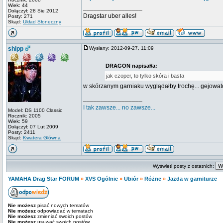
Wiek: 44
_________________
Dołączył: 28 Sie 2012
Dragstar uber alles!
Posty: 271
Skąd:
Układ Słoneczny
shipp
Wysłany: 2012-09-27, 11:09
DRAGON napisał/a:
jak czoper, to tylko skóra i basta
w skórzanym garniaku wyglądałby trochę... gejowato
_________________
I tak zawsze... no zawsze...
Model: DS 1100 Classic
Rocznik: 2005
Wiek: 59
Dołączył: 07 Lut 2009
Posty: 2411
Skąd:
Kwatera Główna
Wyświetl posty z ostatnich:
YAMAHA Drag Star FORUM
»
XVS Ogólnie
»
Ubiór
»
Różne
»
Jazda w garniturze
Nie możesz
pisać nowych tematów
Nie możesz
odpowiadać w tematach
Nie możesz
zmieniać swoich postów
Nie możesz
usuwać swoich postów