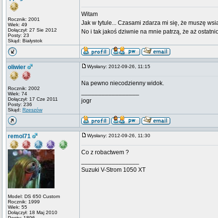
Witam
Rocznik: 2001
Jak w tytule... Czasami zdarza mi się, że muszę wsi
Wiek: 49
Dołączył: 27 Sie 2012
No i tak jakoś dziwnie na mnie patrzą, że aż ostat
Posty: 23
Skąd: Białystok
oliwier
Wysłany: 2012-09-26, 11:15
Na pewno niecodzienny widok.
Rocznik: 2002
_________________
Wiek: 74
Dołączył: 17 Cze 2011
jogr
Posty: 236
Skąd:
Rzeszów
remol71
Wysłany: 2012-09-26, 11:30
Co z robactwem ?
_________________
Suzuki V-Strom 1050 XT
Model: DS 650 Custom
Rocznik: 1999
Wiek: 55
Dołączył: 18 Maj 2010
Posty: 1896