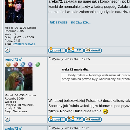
areks72
, zakładaj na gajer jakiś kombinezon i po 
kombi do normalniej jazdy w ładną pogodę. Załatw
normalnie i w razie załamania pogody nie narazisz 
_________________
I tak zawsze... no zawsze...
Model: DS 1100 Classic
Rocznik: 2005
Wiek: 59
Dołączył: 07 Lut 2009
Posty: 2411
Skąd:
Kwatera Główna
remol71
Wysłany: 2012-09-26, 12:35
areks72 napisał/a:
...... Kiedy byłem w Norwegii widziałem jak pr
pracy. tam na pewno były warunki aby sie przeb
Model: DS 650 Custom
Rocznik: 1999
W naszej bolszewickiej Polsce też doczekaliśmy t
Wiek: 55
Dołączył: 18 Maj 2010
Spocony jak świnia wskakuję w biurowcu pod prysz
Posty: 1896
tylko w Norwegii takie cuda Panie
Skąd: Warszawa
areks72
Wysłany: 2012-09-26, 13:01