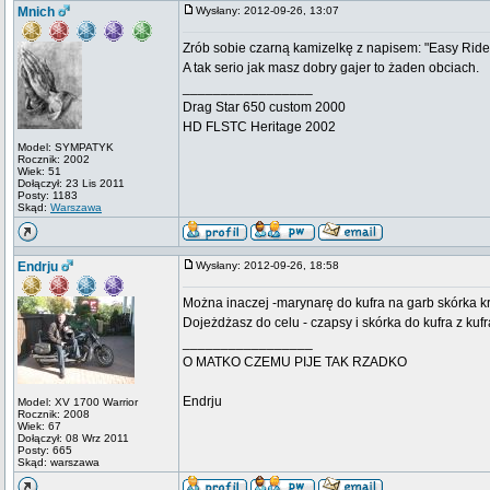
Mnich
Wysłany: 2012-09-26, 13:07
Zrób sobie czarną kamizelkę z napisem: "Easy Rider w
A tak serio jak masz dobry gajer to żaden obciach.
_________________
Drag Star 650 custom 2000
HD FLSTC Heritage 2002
Model: SYMPATYK
Rocznik: 2002
Wiek: 51
Dołączył: 23 Lis 2011
Posty: 1183
Skąd:
Warszawa
Endrju
Wysłany: 2012-09-26, 18:58
Można inaczej -marynarę do kufra na garb skórka k
Dojeżdżasz do celu - czapsy i skórka do kufra z ku
_________________
O MATKO CZEMU PIJE TAK RZADKO
Endrju
Model: XV 1700 Warrior
Rocznik: 2008
Wiek: 67
Dołączył: 08 Wrz 2011
Posty: 665
Skąd: warszawa