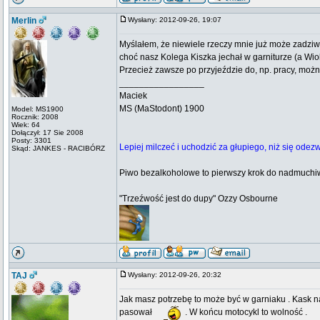
Merlin
Wysłany: 2012-09-26, 19:07
Myślałem, że niewiele rzeczy mnie już może zadziwić
choć nasz Kolega Kiszka jechał w garniturze (a Wiol
Przecież zawsze po przyjeździe do, np. pracy, możn
_________________
Maciek
MS (MaStodont) 1900
Model: MS1900
Rocznik: 2008
Wiek: 64
Dołączył: 17 Sie 2008
Posty: 3301
Lepiej milczeć i uchodzić za głupiego, niż się odezw
Skąd: JANKES - RACIBÓRZ
Piwo bezalkoholowe to pierwszy krok do nadmuchiw
"Trzeźwość jest do dupy" Ozzy Osbourne
TAJ
Wysłany: 2012-09-26, 20:32
Jak masz potrzebę to może być w garniaku . Kask na
pasował
. W końcu motocykl to wolność .