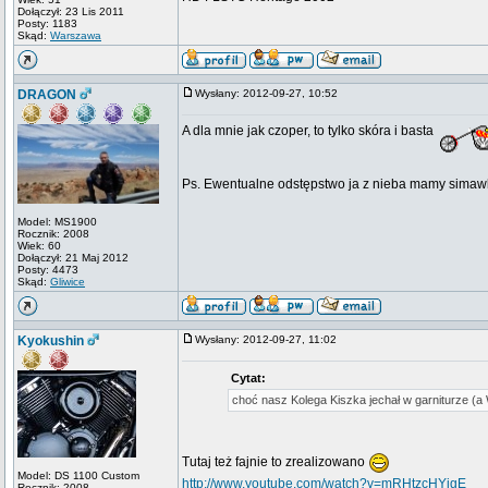
Dołączył: 23 Lis 2011
Posty: 1183
Skąd:
Warszawa
DRAGON
Wysłany: 2012-09-27, 10:52
A dla mnie jak czoper, to tylko skóra i basta
Ps. Ewentualne odstępstwo ja z nieba mamy sima
Model: MS1900
Rocznik: 2008
Wiek: 60
Dołączył: 21 Maj 2012
Posty: 4473
Skąd:
Gliwice
Kyokushin
Wysłany: 2012-09-27, 11:02
Cytat:
choć nasz Kolega Kiszka jechał w garniturze (a 
Tutaj też fajnie to zrealizowano
Model: DS 1100 Custom
http://www.youtube.com/watch?v=mRHtzcHYjgE
Rocznik: 2008