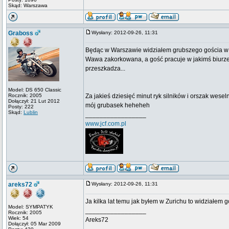
Skąd: Warszawa
Graboss
Wysłany: 2012-09-26, 11:31
Będąc w Warszawie widziałem grubszego gościa w garn
Wawa zakorkowana, a gość pracuje w jakimś biurze t
przeszkadza...
Model: DS 650 Classic
Rocznik: 2005
Za jakieś dziesięć minut ryk silników i orszak wese
Dołączył: 21 Lut 2012
mój grubasek heheheh
Posty: 222
Skąd:
Lublin
_________________
www.jcf.com.pl
areks72
Wysłany: 2012-09-26, 11:31
Ja kilka lat temu jak byłem w Zurichu to widziałem 
Model: SYMPATYK
_________________
Rocznik: 2005
Wiek: 54
Areks72
Dołączył: 05 Mar 2009