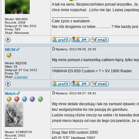
A tak na serio. Bezpieczeństwo ponad wszystko. Ja 
chce mnie rozjechać . Licho nie śpi. Lepiej zapobieg
_________________
Model: MS1900
Całe życie z wariatami .
Rocznik: 2008
Dołączył: 02 Mar 2011
Nie rób drugiemu co tobie ............... ? Nie każdy jest
Posty: 583
Skąd: Warszawa
h8r3d
Wysłany: 2012-09-26, 20:35
Wg mnie pomysł z kamizelką całkiem fajny, tylko le
Model: BĘDZIE
_________________
Wiek: 33
Dołączył: 07 Cze 2012
YAMAHA DS 650 Custom > ? > XV 1900 Raider
Posty: 55
Skąd:
z kątowni
Mnich
Wysłany: 2012-09-27, 09:41
Wg mnie detale decydują i tak np zamiast rękawic 
bez wulgaryzmów bo nie pasują do garnituru.
Ludzie noszą różne rzeczy na sobie i to kwestia do
zmysł nieco lepszy od nas do tego (oczywiście, że 
_________________
Model: SYMPATYK
Drag Star 650 custom 2000
Rocznik: 2002
HD FLSTC Heritage 2002
Wiek: 51