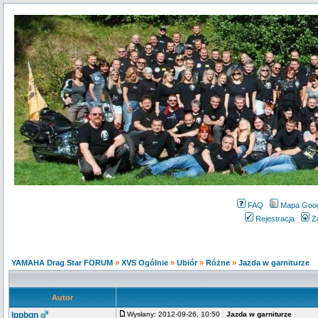
FAQ
Mapa Goo
Rejestracja
Z
YAMAHA Drag Star FORUM
»
XVS Ogólnie
»
Ubiór
»
Różne
»
Jazda w garniturze
Autor
lppbgn
Wysłany: 2012-09-26, 10:50
Jazda w garniturze