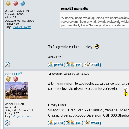
remol71 napisał/a:
Model: SYMPATYK
Rocznik: 2005
Wiek: 54
W naszej bolszewickiej Polsce też doczekaliśm
Dołączył: 05 Mar 2009
rowerowym. Spocony jak świnia wskakuję w biur
Posty: 430
pachnę Nie tylko w Norwegii takie cuda Panie
Skąd:
Zwoleń WZW
To faktycznie cuda nie dziwy..
_________________
Areks72
jacek71
Wysłany: 2012-09-26, 13:06
Z tym garniturem to tak troche zartujesz-co ,bo ja 
co ,przecież tyle piszemy o bezpieczeństwie.
_________________
Model: BĘDZIE
Crazy Biker
Wiek: 54
Virago 535 , Drag Star 650 Classic , Yamaha Roa
Dołączył: 15 Sie 2011
Posty: 237
Classic Siverado,XJ600 Diversion, CBF 600,Shado
Skąd:
Częstochowa