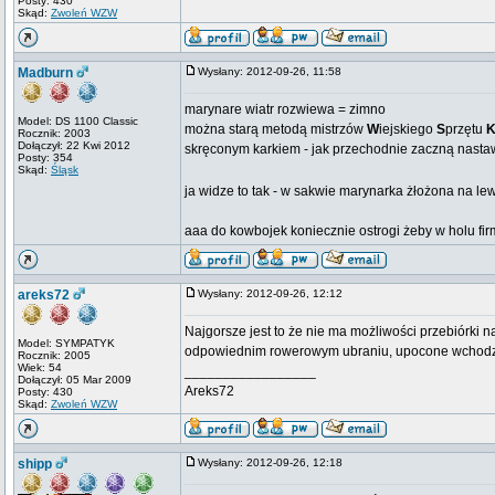
Posty: 430
Skąd:
Zwoleń WZW
Madburn
Wysłany: 2012-09-26, 11:58
marynare wiatr rozwiewa = zimno
Model: DS 1100 Classic
można starą metodą mistrzów
W
iejskiego
S
przętu
Rocznik: 2003
Dołączył: 22 Kwi 2012
skręconym karkiem - jak przechodnie zaczną nasta
Posty: 354
Skąd:
Śląsk
ja widze to tak - w sakwie marynarka żłożona na lewe
aaa do kowbojek koniecznie ostrogi żeby w holu fi
areks72
Wysłany: 2012-09-26, 12:12
Najgorsze jest to że nie ma możliwości przebiórki 
Model: SYMPATYK
odpowiednim rowerowym ubraniu, upocone wchodziły
Rocznik: 2005
Wiek: 54
_________________
Dołączył: 05 Mar 2009
Areks72
Posty: 430
Skąd:
Zwoleń WZW
shipp
Wysłany: 2012-09-26, 12:18