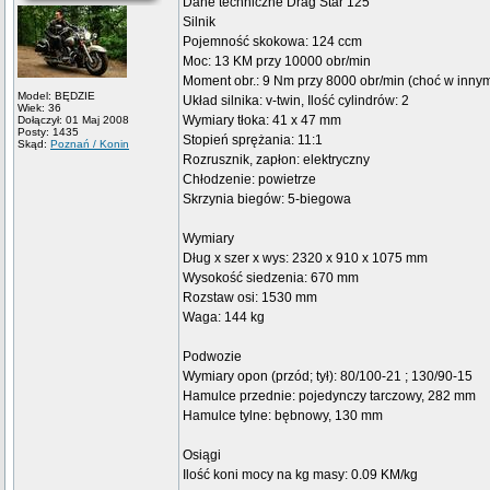
Dane techniczne Drag Star 125
Silnik
Pojemność skokowa: 124 ccm
Moc: 13 KM przy 10000 obr/min
Moment obr.: 9 Nm przy 8000 obr/min (choć w innym
Model: BĘDZIE
Układ silnika: v-twin, Ilość cylindrów: 2
Wiek: 36
Wymiary tłoka: 41 x 47 mm
Dołączył: 01 Maj 2008
Posty: 1435
Stopień sprężania: 11:1
Skąd:
Poznań / Konin
Rozrusznik, zapłon: elektryczny
Chłodzenie: powietrze
Skrzynia biegów: 5-biegowa
Wymiary
Dług x szer x wys: 2320 x 910 x 1075 mm
Wysokość siedzenia: 670 mm
Rozstaw osi: 1530 mm
Waga: 144 kg
Podwozie
Wymiary opon (przód; tył): 80/100-21 ; 130/90-15
Hamulce przednie: pojedynczy tarczowy, 282 mm
Hamulce tylne: bębnowy, 130 mm
Osiągi
Ilość koni mocy na kg masy: 0.09 KM/kg