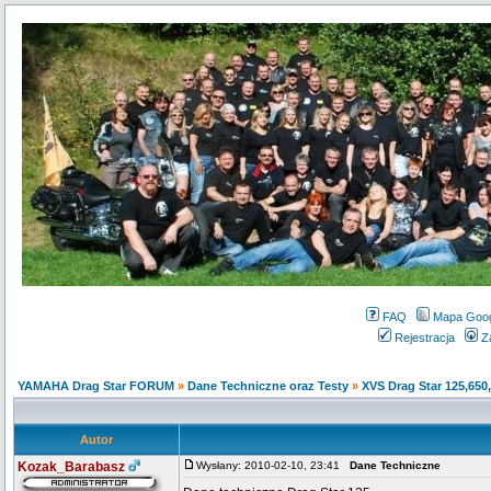
FAQ
Mapa Goo
Rejestracja
Z
YAMAHA Drag Star FORUM
»
Dane Techniczne oraz Testy
»
XVS Drag Star 125,650
Autor
Kozak_Barabasz
Wysłany: 2010-02-10, 23:41
Dane Techniczne