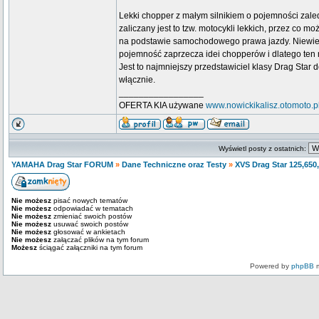
Lekki chopper z małym silnikiem o pojemności zale
zaliczany jest to tzw. motocykli lekkich, przez co 
na podstawie samochodowego prawa jazdy. Niewielki
pojemność zaprzecza idei chopperów i dlatego ten m
Jest to najmniejszy przedstawiciel klasy Drag Star 
włącznie.
_________________
OFERTA KIA używane
www.nowickikalisz.otomoto.p
Wyświetl posty z ostatnich:
YAMAHA Drag Star FORUM
»
Dane Techniczne oraz Testy
»
XVS Drag Star 125,650
Nie możesz
pisać nowych tematów
Nie możesz
odpowiadać w tematach
Nie możesz
zmieniać swoich postów
Nie możesz
usuwać swoich postów
Nie możesz
głosować w ankietach
Nie możesz
załączać plików na tym forum
Możesz
ściągać załączniki na tym forum
Powered by
phpBB
m