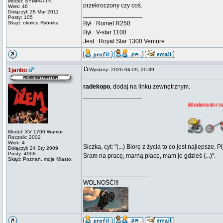
Model: SYMPATYK
przekroczony czy coś.
Wiek: 46
Dołączył: 28 Mar 2011
_________________
Posty: 105
Skąd: okolice Rybnika
Był : Romet R250
Był : V-star 1100
Jest : Royal Star 1300 Venture
1janbo
Wysłany: 2026-04-09, 20:39
radekopo
, dodaj na linku zewnętrznym.
_________________
Moderator na emerytur
Model: XV 1700 Warrior
Rocznik: 2002
Wiek: 4
Siczka, cyt: "(...) Biorę z życia to co jest najlepsze
Dołączył: 24 Sty 2009
Posty: 4968
Sram na pracę, marną płacę, mam je gdzieś (...)".
Skąd: Poznań, moje Miasto.
___________________
WOLNOŚĆ!!!