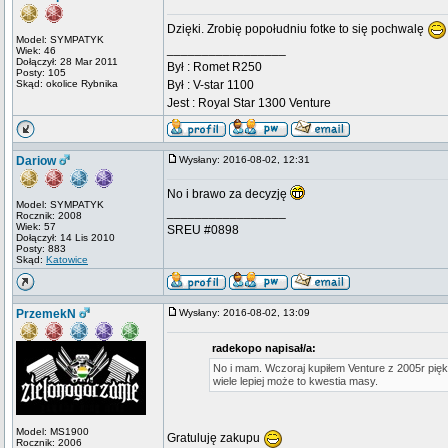
Dzięki. Zrobię popołudniu fotke to się pochwalę
Model: SYMPATYK
_________________
Wiek: 46
Dołączył: 28 Mar 2011
Był : Romet R250
Posty: 105
Skąd: okolice Rybnika
Był : V-star 1100
Jest : Royal Star 1300 Venture
Dariow
Wysłany: 2016-08-02, 12:31
No i brawo za decyzję
Model: SYMPATYK
_________________
Rocznik: 2008
Wiek: 57
SREU #0898
Dołączył: 14 Lis 2010
Posty: 883
Skąd:
Katowice
PrzemekN
Wysłany: 2016-08-02, 13:09
radekopo napisał/a:
No i mam. Wczoraj kupiłem Venture z 2005r piękn
wiele lepiej może to kwestia masy.
Model: MS1900
Gratuluję zakupu
Rocznik: 2006