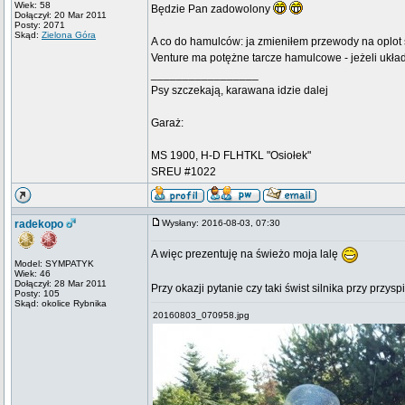
Wiek: 58
Będzie Pan zadowolony
Dołączył: 20 Mar 2011
Posty: 2071
Skąd:
Zielona Góra
A co do hamulców: ja zmieniłem przewody na oplot 
Venture ma potężne tarcze hamulcowe - jeżeli układ
_________________
Psy szczekają, karawana idzie dalej
Garaż:
MS 1900, H-D FLHTKL "Osiołek"
SREU #1022
radekopo
Wysłany: 2016-08-03, 07:30
A więc prezentuję na świeżo moja lalę
Model: SYMPATYK
Wiek: 46
Dołączył: 28 Mar 2011
Przy okazji pytanie czy taki świst silnika przy przy
Posty: 105
Skąd: okolice Rybnika
20160803_070958.jpg