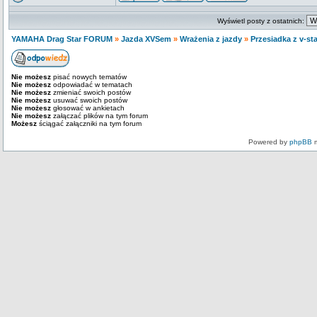
Wyświetl posty z ostatnich:
YAMAHA Drag Star FORUM
»
Jazda XVSem
»
Wrażenia z jazdy
»
Przesiadka z v-st
Nie możesz
pisać nowych tematów
Nie możesz
odpowiadać w tematach
Nie możesz
zmieniać swoich postów
Nie możesz
usuwać swoich postów
Nie możesz
głosować w ankietach
Nie możesz
załączać plików na tym forum
Możesz
ściągać załączniki na tym forum
Powered by
phpBB
m