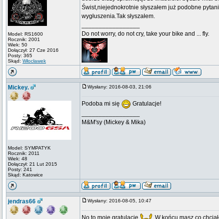
Świst,niejednokrotnie słyszałem już podobne pytan
wygłuszenia.Tak słyszałem.
_________________
Do not worry, do not cry, take your bike and ... fly.
Model: RS1600
Rocznik: 2001
Wiek: 50
Dołączył: 27 Cze 2016
Posty: 365
Skąd:
Włocławek
Mickey.
Wysłany: 2016-08-03, 21:06
Podoba mi się
Gratulacje!
_________________
M&M'sy (Mickey & Mika)
Model: SYMPATYK
Rocznik: 2011
Wiek: 48
Dołączył: 21 Lut 2015
Posty: 241
Skąd: Katowice
jendras66
Wysłany: 2016-08-05, 10:47
No to moje gratulacje
W końcu masz co chciałeś