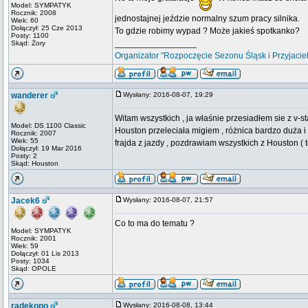
Model: SYMPATYK
Rocznik: 2008
jednostajnej jeździe normalny szum pracy silnika.
Wiek: 60
Dołączył: 25 Cze 2013
To gdzie robimy wypad ? Może jakieś spotkanko?
Posty: 1100
_________________
Skąd: Żory
Organizator "Rozpoczęcie Sezonu Śląsk i Przyjacie
wanderer
Wysłany: 2016-08-07, 19:29
Witam wszystkich , ja właśnie przesiadłem sie z v-s
Model: DS 1100 Classic
Houston przeleciała migiem , różnica bardzo duża i
Rocznik: 2007
Wiek: 55
frajda z jazdy , pozdrawiam wszystkich z Houston ( 
Dołączył: 19 Mar 2016
Posty: 2
Skąd: Houston
Jacek6
Wysłany: 2016-08-07, 21:57
Co to ma do tematu ?
Model: SYMPATYK
Rocznik: 2001
Wiek: 59
Dołączył: 01 Lis 2013
Posty: 1034
Skąd: OPOLE
radekopo
Wysłany: 2016-08-08, 13:44