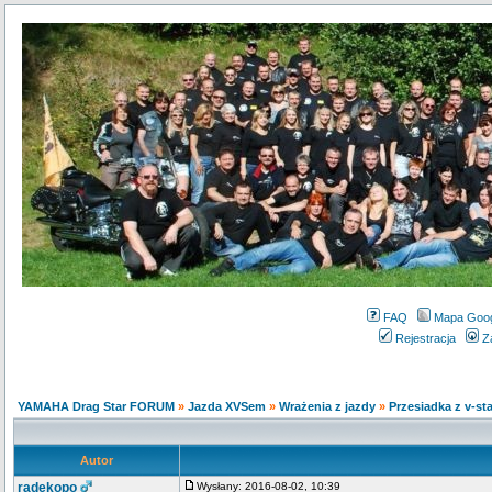
FAQ
Mapa Goo
Rejestracja
Z
YAMAHA Drag Star FORUM
»
Jazda XVSem
»
Wrażenia z jazdy
»
Przesiadka z v-st
Autor
radekopo
Wysłany: 2016-08-02, 10:39