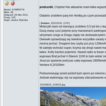
jendras66
, Chętnie! Ale aktualnie mam kilka wyjaz
Model: SYMPATYK
Wiek: 46
Dołączył: 28 Mar 2011
Ostatnio zrobiłem parę km Ventką po czym przesiadł
Posty: 105
Skąd: okolice Rybnika
[
Dodano
: 2016-09-06, 13:09
]
Motocykl mam od miesiąca zrobiłem 3,5 tyś km z teg
Dużą masę czuć jedynie przy manewrach parkingowy
utrzymam czego w Dragu nigdy nie doświadczyłem.
Owiewki sprawdzają się świetnie wszystkie owady w
można jechać. Dragiem bez szyby już przy 120km/h
W zakręty wchodzi super, trzyma się drogi nawet m
łatwo. Kufry bardzo pojemne. Nawet radio w trasie
wyprawy Brat jechał V-Starem 1100 to było widać że
Jeszcze spalanie podczas całej wyprawy 2800km(troc
Venture 6,2l/100km
Podsumowując jeżeli jeździł bym sporo po mieście
Jednak wybierając się na wyprawy zdecydowanie wi
20160825_103023.jpg