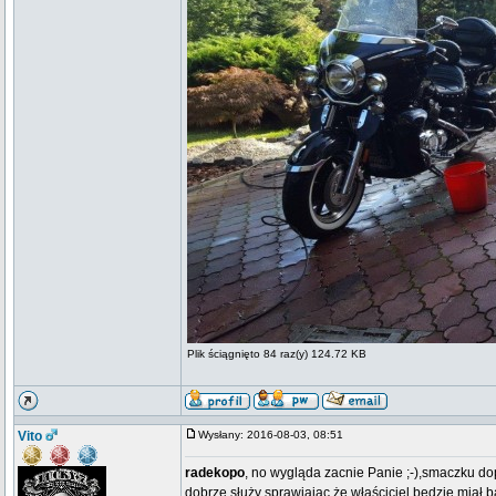
Plik ściągnięto 84 raz(y) 124.72 KB
Vito
Wysłany: 2016-08-03, 08:51
radekopo
, no wygląda zacnie Panie ;-),smaczku dop
dobrze służy sprawiając że właściciel będzie miał 