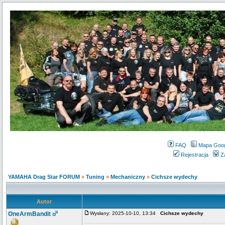
FAQ
Mapa Goo
Rejestracja
Z
YAMAHA Drag Star FORUM
»
Tuning
»
Mechaniczny
»
Cichsze wydechy
Autor
OneArmBandit
Wysłany: 2025-10-10, 13:34
Cichsze wydechy