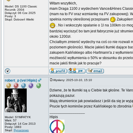
Witam wszytkich,
Model: DS 1100 Classic
mam Draga 1100 z wydechem Vance&Hines Classic II
Rocznik: 2004
Dołączył: 06 Cze 2025
(mam na to FV oraz wzmiankę na FV zakupowej). Wyde
Posty: 3
spełnia normy określonej przepisami
Zakupiłem 
Skąd: Dobrzeń Wielki
. No i wskoczyło spalanie o 1l na 100km co m
bardziej wyciszyć bo tam jest fabrycznie już strum
około 1200zł.
Chciałbym zmienić wydechy na coś co nie rozwali mi
poziomem głośności. Macie jakieś tłumki dające b
zakupem Kalińskiego albo Hartmann'a z wytłumieni
możliwość wytłumienia o 50% w stosunku do przelotu
macie jakiś filmik jak to pracuje?
robert_p (vel Hipis)
Wysłany: 2025-10-10, 15:10
Dziwne, że te tłumiki są u Ciebie tak głośne. Te Va
pokazują pazur.
Mają strumienice jak powiadasz i jeśli da się je wyj
Prucie tych kominów przez Kalińskiego to zbrodnia
_________________
Hipis
Model: SYMPATYK
Wiek: 57
Dołączył: 14 Cze 2013
Posty: 1883
Skąd:
Rynarzewo