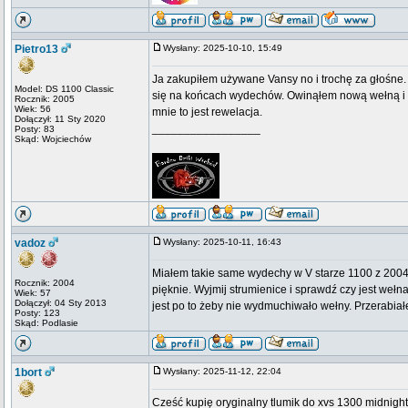
Pietro13
Wysłany: 2025-10-10, 15:49
Ja zakupiłem używane Vansy no i trochę za głośne. 
Model: DS 1100 Classic
się na końcach wydechów. Owinąłem nową wełną i zrob
Rocznik: 2005
Wiek: 56
mnie to jest rewelacja.
Dołączył: 11 Sty 2020
_________________
Posty: 83
Skąd: Wojciechów
vadoz
Wysłany: 2025-10-11, 16:43
Miałem takie same wydechy w V starze 1100 z 2004 
Rocznik: 2004
pięknie. Wyjmij strumienice i sprawdź czy jest wełn
Wiek: 57
Dołączył: 04 Sty 2013
jest po to żeby nie wydmuchiwało wełny. Przerabiał
Posty: 123
Skąd: Podlasie
1bort
Wysłany: 2025-11-12, 22:04
Cześć kupię oryginalny tlumik do xvs 1300 midnigh