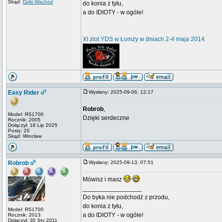
Skąd:
Dziki Wschód
do konia z tyłu,
a do IDIOTY - w ogóle!
XI zlot YDS w Łomży w dniach 2-4 maja 2014
Easy Rider
Wysłany: 2025-09-06, 12:17
Robrob
,
Model: RS1700
Dzięki serdeczne
Rocznik: 2005
Dołączył: 18 Lip 2025
Posty: 20
Skąd: Wrocław
Robrob
Wysłany: 2025-09-13, 07:51
Mówisz i masz
_________________
Do byka nie podchodż z przodu,
do konia z tyłu,
Model: RS1700
a do IDIOTY - w ogóle!
Rocznik: 2013
Dołączył: 30 Sty 2011