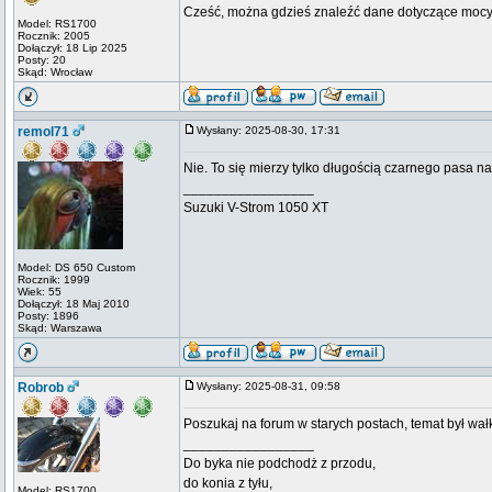
Cześć, można gdzieś znaleźć dane dotyczące moc
Model: RS1700
Rocznik: 2005
Dołączył: 18 Lip 2025
Posty: 20
Skąd: Wrocław
remol71
Wysłany: 2025-08-30, 17:31
Nie. To się mierzy tylko długością czarnego pasa na
_________________
Suzuki V-Strom 1050 XT
Model: DS 650 Custom
Rocznik: 1999
Wiek: 55
Dołączył: 18 Maj 2010
Posty: 1896
Skąd: Warszawa
Robrob
Wysłany: 2025-08-31, 09:58
Poszukaj na forum w starych postach, temat był wa
_________________
Do byka nie podchodż z przodu,
do konia z tyłu,
Model: RS1700