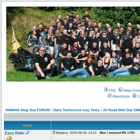
FAQ
Mapa Goo
Rejestracja
Z
YAMAHA Drag Star FORUM
»
Dane Techniczne oraz Testy
»
XV Road Wild Star 160
Autor
Easy Rider
Wysłany: 2025-08-30, 13:21
Moc i moment RS 1700