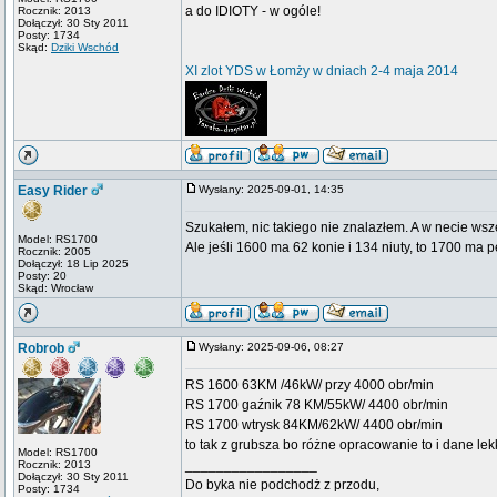
a do IDIOTY - w ogóle!
Rocznik: 2013
Dołączył: 30 Sty 2011
Posty: 1734
Skąd:
Dziki Wschód
XI zlot YDS w Łomży w dniach 2-4 maja 2014
Easy Rider
Wysłany: 2025-09-01, 14:35
Szukałem, nic takiego nie znalazłem. A w necie w
Model: RS1700
Ale jeśli 1600 ma 62 konie i 134 niuty, to 1700 ma p
Rocznik: 2005
Dołączył: 18 Lip 2025
Posty: 20
Skąd: Wrocław
Robrob
Wysłany: 2025-09-06, 08:27
RS 1600 63KM /46kW/ przy 4000 obr/min
RS 1700 gaźnik 78 KM/55kW/ 4400 obr/min
RS 1700 wtrysk 84KM/62kW/ 4400 obr/min
to tak z grubsza bo różne opracowanie to i dane lekk
Model: RS1700
_________________
Rocznik: 2013
Dołączył: 30 Sty 2011
Do byka nie podchodż z przodu,
Posty: 1734