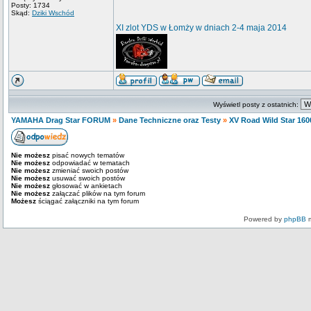
Posty: 1734
Skąd:
Dziki Wschód
XI zlot YDS w Łomży w dniach 2-4 maja 2014
Wyświetl posty z ostatnich:
YAMAHA Drag Star FORUM
»
Dane Techniczne oraz Testy
»
XV Road Wild Star 160
Nie możesz
pisać nowych tematów
Nie możesz
odpowiadać w tematach
Nie możesz
zmieniać swoich postów
Nie możesz
usuwać swoich postów
Nie możesz
głosować w ankietach
Nie możesz
załączać plików na tym forum
Możesz
ściągać załączniki na tym forum
Powered by
phpBB
m