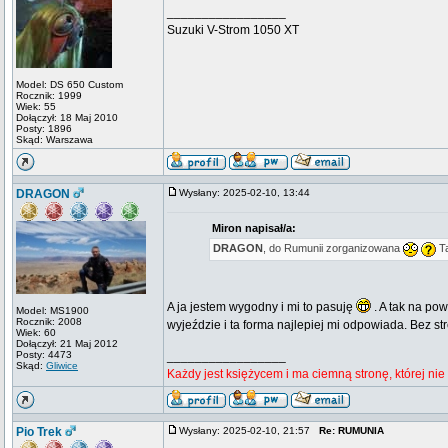
_________________
Suzuki V-Strom 1050 XT
Model: DS 650 Custom
Rocznik: 1999
Wiek: 55
Dołączył: 18 Maj 2010
Posty: 1896
Skąd: Warszawa
DRAGON
Wysłany: 2025-02-10, 13:44
Miron napisał/a:
DRAGON
, do Rumunii zorganizowana
Ta
A ja jestem wygodny i mi to pasuję
. A tak na po
Model: MS1900
Rocznik: 2008
wyjeździe i ta forma najlepiej mi odpowiada. Bez s
Wiek: 60
Dołączył: 21 Maj 2012
Posty: 4473
_________________
Skąd:
Gliwice
Każdy jest księżycem i ma ciemną stronę, której ni
Pio Trek
Wysłany: 2025-02-10, 21:57
Re: RUMUNIA