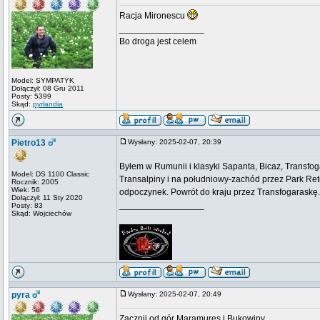
Racja Mironescu
_________________
Bo droga jest celem
Model: SYMPATYK
Dołączył: 08 Gru 2011
Posty: 5399
Skąd:
pyrlandia
Pietro13
Wysłany: 2025-02-07, 20:39
Byłem w Rumunii i klasyki Sapanta, Bicaz, Transfog
Model: DS 1100 Classic
Transalpiny i na południowy-zachód przez Park Re
Rocznik: 2005
Wiek: 56
odpoczynek. Powrót do kraju przez Transfogaraskę
Dołączył: 11 Sty 2020
_________________
Posty: 83
Skąd: Wojciechów
pyra
Wysłany: 2025-02-07, 20:49
Zacznij od gór Maramures i Bukowiny