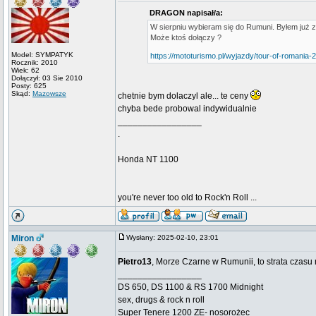
DRAGON napisał/a:
W sierpniu wybieram się do Rumuni. Byłem już z 
Może ktoś dołączy ?
Model: SYMPATYK
https://mototurismo.pl/wyjazdy/tour-of-romania-
Rocznik: 2010
Wiek: 62
Dołączył: 03 Sie 2010
Posty: 625
Skąd:
Mazowsze
chetnie bym dolaczyl ale... te ceny
chyba bede probowal indywidualnie
_________________
.
Honda NT 1100
you're never too old to Rock'n Roll ...
Miron
Wysłany: 2025-02-10, 23:01
Pietro13
, Morze Czarne w Rumunii, to strata czasu 
_________________
DS 650, DS 1100 & RS 1700 Midnight
sex, drugs & rock n roll
Super Tenere 1200 ZE- nosorożec