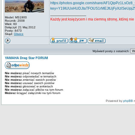
https://photos.google.com/share/AF1QipPz1Ls
key=Y19IUUxHUDJIaTFOUS1rMEJtUjFyXzlSeUpj
_________________
Model: MS1900
Każdy jest księżycem i ma ciemną stronę, której ni
Rocznik: 2008
Wiek: 60
Dołączył: 21 Maj 2012
Posty: 4473
Skąd:
Gliwice
Wyświetl posty z ostatnich:
YAMAHA Drag Star FORUM
Nie możesz
pisać nowych tematów
Nie możesz
odpowiadać w tematach
Nie możesz
zmieniać swoich postów
Nie możesz
usuwać swoich postów
Nie możesz
głosować w ankietach
Nie możesz
załączać plików na tym forum
Możesz
ściągać załączniki na tym forum
Powered by
phpBB
m