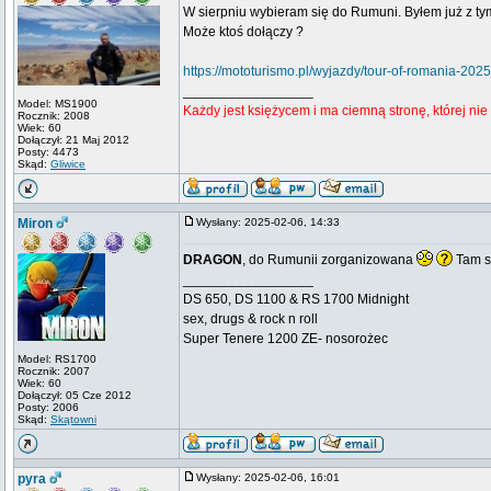
W sierpniu wybieram się do Rumuni. Byłem już z tym
Może ktoś dołączy ?
https://mototurismo.pl/wyjazdy/tour-of-romania-2025
_________________
Model: MS1900
Każdy jest księżycem i ma ciemną stronę, której ni
Rocznik: 2008
Wiek: 60
Dołączył: 21 Maj 2012
Posty: 4473
Skąd:
Gliwice
Miron
Wysłany: 2025-02-06, 14:33
DRAGON
, do Rumunii zorganizowana
Tam s
_________________
DS 650, DS 1100 & RS 1700 Midnight
sex, drugs & rock n roll
Super Tenere 1200 ZE- nosorożec
Model: RS1700
Rocznik: 2007
Wiek: 60
Dołączył: 05 Cze 2012
Posty: 2006
Skąd:
Skątowni
pyra
Wysłany: 2025-02-06, 16:01