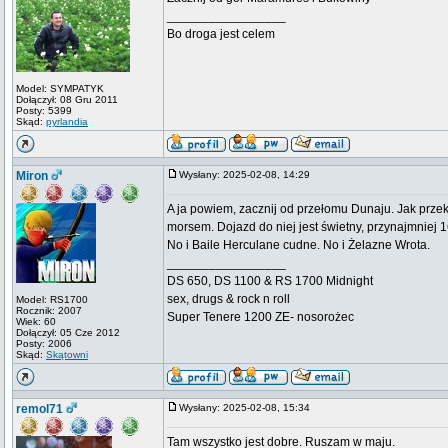
_________________
Bo droga jest celem
Model: SYMPATYK
Dołączył: 08 Gru 2011
Posty: 5399
Skąd:
pyrlandia
Miron
Wysłany: 2025-02-08, 14:29
A ja powiem, zacznij od przełomu Dunaju. Jak prze
morsem. Dojazd do niej jest świetny, przynajmniej 16
No i Baile Herculane cudne. No i Żelazne Wrota.
_________________
DS 650, DS 1100 & RS 1700 Midnight
sex, drugs & rock n roll
Model: RS1700
Rocznik: 2007
Super Tenere 1200 ZE- nosorożec
Wiek: 60
Dołączył: 05 Cze 2012
Posty: 2006
Skąd:
Skątowni
remol71
Wysłany: 2025-02-08, 15:34
Tam wszystko jest dobre. Ruszam w maju.