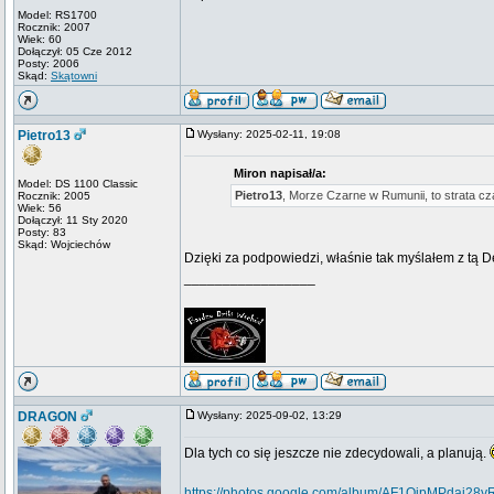
Model: RS1700
Rocznik: 2007
Wiek: 60
Dołączył: 05 Cze 2012
Posty: 2006
Skąd:
Skątowni
Pietro13
Wysłany: 2025-02-11, 19:08
Miron napisał/a:
Model: DS 1100 Classic
Pietro13
, Morze Czarne w Rumunii, to strata cza
Rocznik: 2005
Wiek: 56
Dołączył: 11 Sty 2020
Posty: 83
Skąd: Wojciechów
Dzięki za podpowiedzi, właśnie tak myślałem z tą D
_________________
DRAGON
Wysłany: 2025-09-02, 13:29
Dla tych co się jeszcze nie zdecydowali, a planują.
https://photos.google.com/album/AF1QipMPdaj28