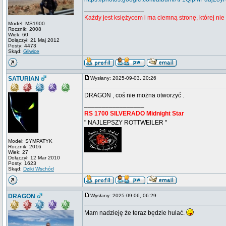
_________________
Każdy jest księżycem i ma ciemną stronę, której ni
Model: MS1900
Rocznik: 2008
Wiek: 60
Dołączył: 21 Maj 2012
Posty: 4473
Skąd:
Gliwice
SATURIAN
Wysłany: 2025-09-03, 20:26
DRAGON , coś nie można otworzyć .
_________________
RS 1700 SILVERADO Midnight Star
" NAJLEPSZY ROTTWEILER "
Model: SYMPATYK
Rocznik: 2016
Wiek: 27
Dołączył: 12 Mar 2010
Posty: 1623
Skąd:
Dziki Wschód
DRAGON
Wysłany: 2025-09-06, 06:29
Mam nadzieję że teraz będzie hulać.