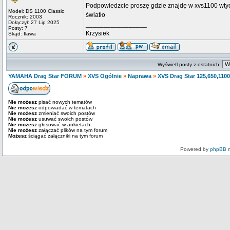
Podpowiedzcie proszę gdzie znajdę w xvs1100 wtycz
Model: DS 1100 Classic
światło
Rocznik: 2003
Dołączył: 27 Lip 2025
_________________
Posty: 7
Krzysiek
Skąd: Iława
Wyświetl posty z ostatnich:
YAMAHA Drag Star FORUM
»
XVS Ogólnie
»
Naprawa
»
XVS Drag Star 125,650,1100
Nie możesz
pisać nowych tematów
Nie możesz
odpowiadać w tematach
Nie możesz
zmieniać swoich postów
Nie możesz
usuwać swoich postów
Nie możesz
głosować w ankietach
Nie możesz
załączać plików na tym forum
Możesz
ściągać załączniki na tym forum
Powered by
phpBB
m