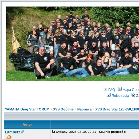
FAQ
Mapa Goo
Rejestracja
Z
YAMAHA Drag Star FORUM
»
XVS Ogólnie
»
Naprawa
»
XVS Drag Star 125,650,1100
Autor
Lambert
Wysłany: 2025-08-10, 22:21
Czujnik prędkości