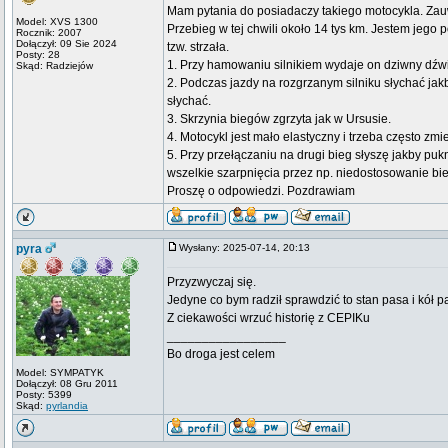
Mam pytania do posiadaczy takiego motocykla. Zauważ
Model: XVS 1300
Przebieg w tej chwili około 14 tys km. Jestem jego
Rocznik: 2007
Dołączył: 09 Sie 2024
tzw. strzała.
Posty: 28
1. Przy hamowaniu silnikiem wydaje on dziwny dźwię
Skąd: Radziejów
2. Podczas jazdy na rozgrzanym silniku słychać jakb
słychać.
3. Skrzynia biegów zgrzyta jak w Ursusie.
4. Motocykl jest mało elastyczny i trzeba często zmie
5. Przy przełączaniu na drugi bieg słyszę jakby puk
wszelkie szarpnięcia przez np. niedostosowanie bi
Proszę o odpowiedzi. Pozdrawiam
pyra
Wysłany: 2025-07-14, 20:13
Przyzwyczaj się.
Jedyne co bym radził sprawdzić to stan pasa i kół 
Z ciekawości wrzuć historię z CEPIKu
_________________
Bo droga jest celem
Model: SYMPATYK
Dołączył: 08 Gru 2011
Posty: 5399
Skąd:
pyrlandia