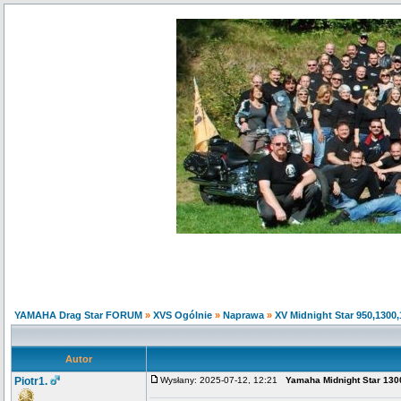
YAMAHA Drag Star FORUM
»
XVS Ogólnie
»
Naprawa
»
XV Midnight Star 950,1300
Autor
Piotr1.
Wysłany: 2025-07-12, 12:21
Yamaha Midnight Star 1300