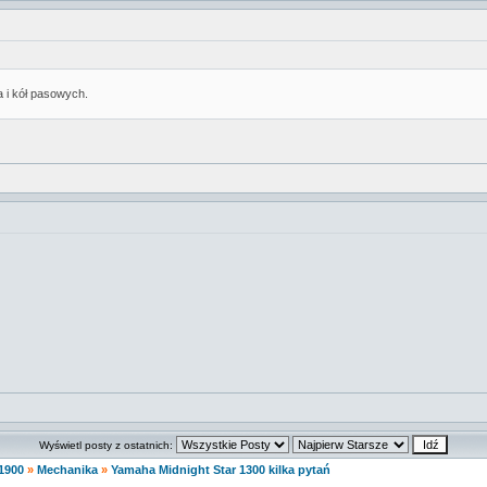
 i kół pasowych.
Wyświetl posty z ostatnich:
,1900
»
Mechanika
»
Yamaha Midnight Star 1300 kilka pytań