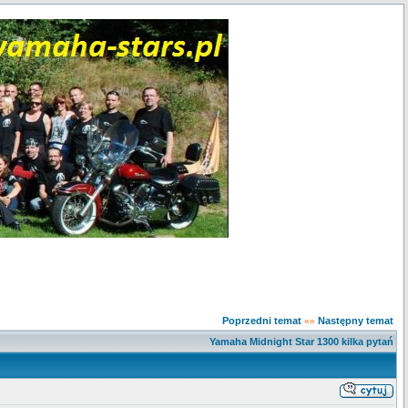
Poprzedni temat
Następny temat
«»
Yamaha Midnight Star 1300 kilka pytań