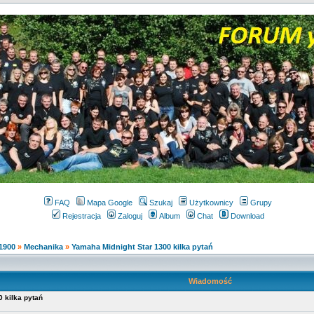
FAQ
Mapa Google
Szukaj
Użytkownicy
Grupy
Rejestracja
Zaloguj
Album
Chat
Download
,1900
»
Mechanika
»
Yamaha Midnight Star 1300 kilka pytań
Wiadomość
 kilka pytań