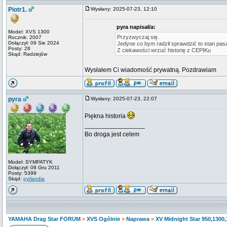
Piotr1.
Wysłany: 2025-07-23, 12:10
pyra napisał/a:
Model: XVS 1300
Przyzwyczaj się.
Rocznik: 2007
Dołączył: 09 Sie 2024
Jedyne co bym radził sprawdzić to stan pasa
Posty: 28
Z ciekawości wrzuć historię z CEPIKu
Skąd: Radziejów
Wysłałem Ci wiadomość prywatną. Pozdrawiam
pyra
Wysłany: 2025-07-23, 22:07
Piękna historia
_________________
Bo droga jest celem
Model: SYMPATYK
Dołączył: 08 Gru 2011
Posty: 5399
Skąd:
pyrlandia
YAMAHA Drag Star FORUM
»
XVS Ogólnie
»
Naprawa
»
XV Midnight Star 950,1300