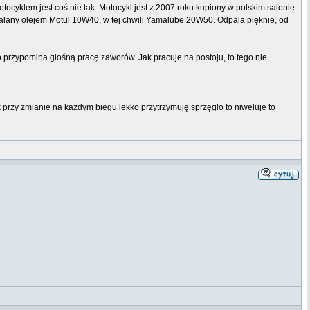
tocyklem jest coś nie tak. Motocykl jest z 2007 roku kupiony w polskim salonie.
 zalany olejem Motul 10W40, w tej chwili Yamalube 20W50. Odpala pięknie, od
to przypomina głośną pracę zaworów. Jak pracuje na postoju, to tego nie
ak przy zmianie na każdym biegu lekko przytrzymuję sprzęgło to niweluje to