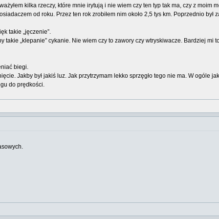
yłem kilka rzeczy, które mnie irytują i nie wiem czy ten typ tak ma, czy z moim mo
 posiadaczem od roku. Przez ten rok zrobiłem nim około 2,5 tys km. Poprzednio był
k takie „jęczenie”.
y takie „klepanie” cykanie. Nie wiem czy to zawory czy wtryskiwacze. Bardziej mi 
niać biegi.
nięcie. Jakby był jakiś luz. Jak przytrzymam lekko sprzęgło tego nie ma. W ogóle j
egu do prędkości.
pasowych.