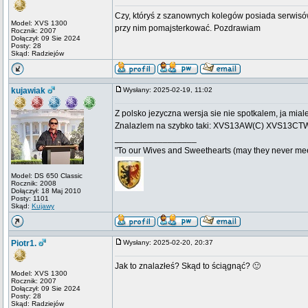
Czy, któryś z szanownych kolegów posiada serwisów
Model: XVS 1300
przy nim pomajsterkować. Pozdrawiam
Rocznik: 2007
Dołączył: 09 Sie 2024
Posty: 28
Skąd: Radziejów
kujawiak
Wysłany: 2025-02-19, 11:02
Z polsko jezyczna wersja sie nie spotkalem, ja mia
Znalazlem na szybko taki: XVS13AW(C) XVS13CT
_________________
"To our Wives and Sweethearts (may they never mee
Model: DS 650 Classic
Rocznik: 2008
Dołączył: 18 Maj 2010
Posty: 1101
Skąd:
Kujawy
Piotr1.
Wysłany: 2025-02-20, 20:37
Jak to znalazłeś? Skąd to ściągnąć? 🙂
Model: XVS 1300
Rocznik: 2007
Dołączył: 09 Sie 2024
Posty: 28
Skąd: Radziejów