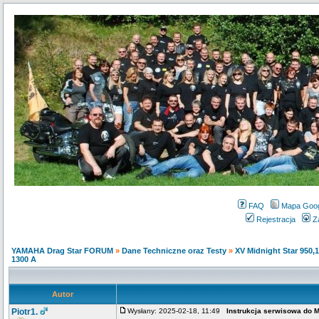
FAQ
Mapa Goo
Rejestracja
Z
YAMAHA Drag Star FORUM
»
Dane Techniczne oraz Testy
»
XV Midnight Star 950,
1300 A
Autor
Piotr1.
Wysłany: 2025-02-18, 11:49
Instrukcja serwisowa do 