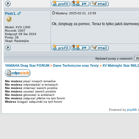
Piotr1.
Wysłany: 2025-02-21, 13:56
Ok, dziękuję za pomoc. Teraz to tylko jakiś darmowy
Model: XVS 1300
Rocznik: 2007
Dołączył: 09 Sie 2024
Posty: 28
Skąd: Radziejów
Wyświetl posty z ostatnich:
YAMAHA Drag Star FORUM
»
Dane Techniczne oraz Testy
»
XV Midnight Star 950,
Nie możesz
pisać nowych tematów
Nie możesz
odpowiadać w tematach
Nie możesz
zmieniać swoich postów
Nie możesz
usuwać swoich postów
Nie możesz
głosować w ankietach
Nie możesz
załączać plików na tym forum
Możesz
ściągać załączniki na tym forum
Powered by
phpBB
m