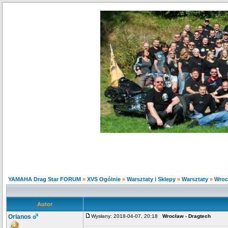
YAMAHA Drag Star FORUM
»
XVS Ogólnie
»
Warsztaty i Sklepy
»
Warsztaty
»
Wroc
Autor
Orlanos
Wysłany: 2018-04-07, 20:18
Wrocław - Dragtech