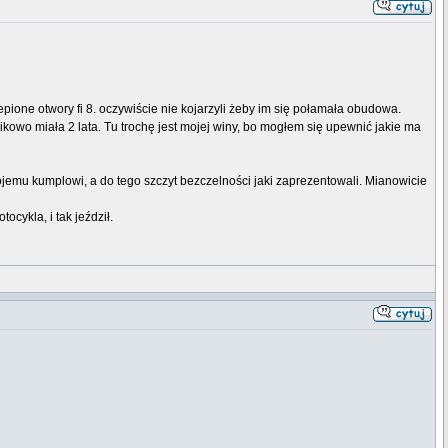
lepione otwory fi 8. oczywiście nie kojarzyli żeby im się połamała obudowa.
ikowo miała 2 lata. Tu trochę jest mojej winy, bo mogłem się upewnić jakie ma
ojemu kumplowi, a do tego szczyt bezczelności jaki zaprezentowali. Mianowicie
ocykla, i tak jeździł.