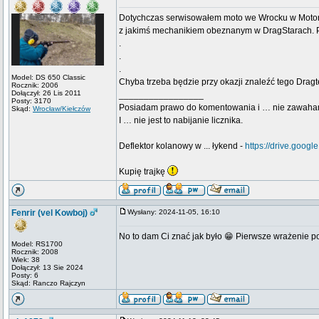
Dotychczas serwisowałem moto we Wrocku w Motorla
z jakimś mechanikiem obeznanym w DragStarach. Powied
.
.
.
Model: DS 650 Classic
Chyba trzeba będzie przy okazji znaleźć tego Dragt
Rocznik: 2006
Dołączył: 26 Lis 2011
_________________
Posty: 3170
Posiadam prawo do komentowania i … nie zawaha
Skąd:
Wrocław/Kiełczów
I … nie jest to nabijanie licznika.
Deflektor kolanowy w ... łykend -
https://drive.go
Kupię trajkę
Fenrir (vel Kowboj)
Wysłany: 2024-11-05, 16:10
No to dam Ci znać jak było 😁 Pierwsze wrażenie po
Model: RS1700
Rocznik: 2008
Wiek: 38
Dołączył: 13 Sie 2024
Posty: 6
Skąd: Ranczo Rajczyn