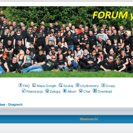
FAQ
Mapa Google
Szukaj
Użytkownicy
Grupy
Rejestracja
Zaloguj
Album
Chat
Download
ław - Dragtech
Wiadomość