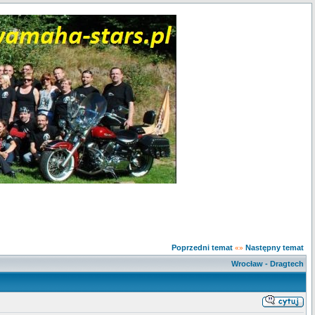
Poprzedni temat
Następny temat
«»
Wrocław - Dragtech