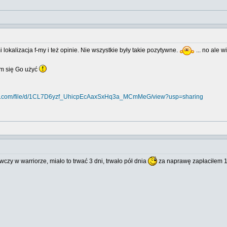
okalizacja f-my i też opinie. Nie wszystkie były takie pozytywne.
... no ale 
m się Go użyć
ogle.com/file/d/1CL7D6yzf_UhicpEcAaxSxHq3a_MCmMeG/view?usp=sharing
y w warriorze, miało to trwać 3 dni, trwało pół dnia
za naprawę zapłaciłem 1