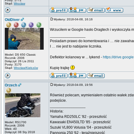
Posty: 1772
Skąd:
Wrocław
OldDiver
Wysłany: 2018-04-08, 16:16
Wrzuciłem w Google hasło Dragtech i wyskoczyła mi l
_________________
Posiadam prawo do komentowania i … nie zawaha
I … nie jest to nabijanie licznika.
Model: DS 650 Classic
Deflektor kolanowy w ... łykend -
https://drive.go
Rocznik: 2006
Dołączył: 26 Lis 2011
Posty: 3170
Kupię trajkę
Skąd:
Wrocław/Kiełczów
Orzech
Wysłany: 2018-04-09, 19:56
Również polecam, wymieniałem ostatnio wałek zdawcz
podejście.
_________________
Historia:
Yamaha RD250LC '82 - przeszłość
Kawasaki EN450LTD '85 - przeszłość
Model: RS1700
Rocznik: 2006
Suzuki VL800 Volusia '04 - przeszłość
Wiek: 40
Dołączył: 08 Sty 2018
Pannonia 250 '62 - teraźniejszość