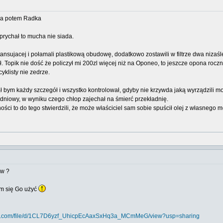
ga potem Radka
 prychał to mucha nie siada.
ystansujacej i połamali plastikową obudowę, dodatkowo zostawili w filtrze dwa nizaś
 Topik nie dość że policzył mi 200zl więcej niż na Oponeo, to jeszcze opona roczn
yklisty nie zedrze.
 bym każdy szczegół i wszystko kontrolował, gdyby nie krzywda jaką wyrządzili m
adniowy, w wyniku czego chłop zajechał na śmierć przekładnię.
ści to do tego stwierdzili, że może właściciel sam sobie spuścił olej z własnego mot
ów ?
m się Go użyć
ogle.com/file/d/1CL7D6yzf_UhicpEcAaxSxHq3a_MCmMeG/view?usp=sharing