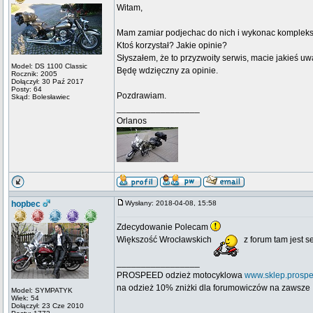
Witam,
Mam zamiar podjechac do nich i wykonac komplek
Ktoś korzystał? Jakie opinie?
Słyszałem, że to przyzwoity serwis, macie jakieś uw
Model: DS 1100 Classic
Będę wdzięczny za opinie.
Rocznik: 2005
Dołączył: 30 Paź 2017
Posty: 64
Pozdrawiam.
Skąd: Bolesławiec
_________________
Orlanos
hopbec
Wysłany: 2018-04-08, 15:58
Zdecydowanie Polecam
Większość Wrocławskich
z forum tam jest 
_________________
PROSPEED odzież motocyklowa
www.sklep.prospe
na odzież 10% zniżki dla forumowiczów na zawsze
Model: SYMPATYK
Wiek: 54
Dołączył: 23 Cze 2010