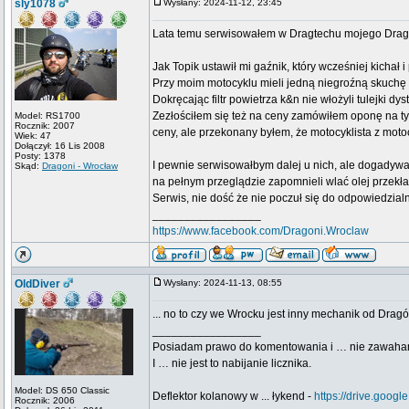
sly1078
Wysłany: 2024-11-12, 23:45
Lata temu serwisowałem w Dragtechu mojego Dra
Jak Topik ustawił mi gaźnik, który wcześniej kichał i
Przy moim motocyklu mieli jedną niegroźną skuchę
Dokręcając filtr powietrza k&n nie włożyli tulejki d
Zezłościłem się też na ceny zamówiłem oponę na tył.
Model: RS1700
Rocznik: 2007
ceny, ale przekonany byłem, że motocyklista z motoc
Wiek: 47
Dołączył: 16 Lis 2008
Posty: 1378
I pewnie serwisowałbym dalej u nich, ale dogadywał
Skąd:
Dragoni - Wrocław
na pełnym przeglądzie zapomnieli wlać olej przekł
Serwis, nie dość że nie poczuł się do odpowiedzialno
_________________
https://www.facebook.com/Dragoni.Wroclaw
OldDiver
Wysłany: 2024-11-13, 08:55
... no to czy we Wrocku jest inny mechanik od Drag
_________________
Posiadam prawo do komentowania i … nie zawaha
I … nie jest to nabijanie licznika.
Model: DS 650 Classic
Deflektor kolanowy w ... łykend -
https://drive.go
Rocznik: 2006