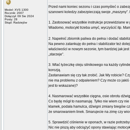
Przed nami koniec sezonu i czas pomyśleć o zabez
Model: XVS 1300
szanowni koledzy zabezpieczają swoje „maszyny”. B
Rocznik: 2007
Dołączył: 09 Sie 2024
Posty: 28
1. Zastosować wszystkie instrukcje przewidziane w 
Skąd: Radziejów
Wiadomo, motocykl trzeba umyć, wyczyścić itp. Mam
2. Napełnić zbiornik paliwa do pełna i dodać stabili
Na pewno zatankuję do pełna i stabilizator też dol
właściwości w nowym sezonie, tym bardziej jak jest
„starzeje”.
3. Wlać łyżeczkę oleju silnikowego na każdy cylinde
korozją.
Zastanawiam się czy tak zrobić. Jak Wy robicie? Czy
nie ma problemu z odpaleniem? Czy może co jakiś 
jest to wskazane)?
4. Nasmarować wszystkie cięgna, osie obrotu dźwig
Co będę mógł to nasmaruję. Tylko nie wiem czy ni
klamek, podała hamulca, dźwigni zmiany biegów cz
że smarowaniem linek. Smarujecie na zimę czy wi
5. Sprawdzić ciśnienie w oponach, w razie potrzeb
Nic nie piszą aby odciążyć opony stawiając motocyk