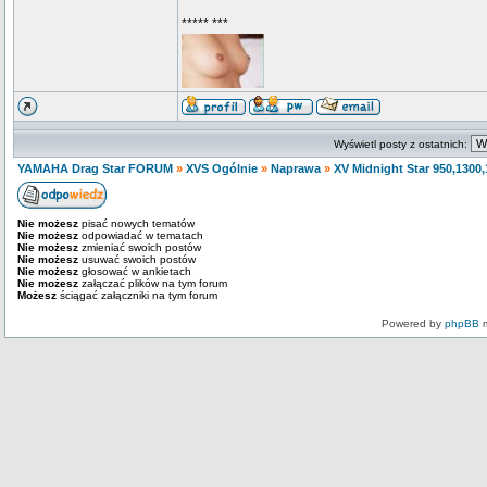
***** ***
Wyświetl posty z ostatnich:
YAMAHA Drag Star FORUM
»
XVS Ogólnie
»
Naprawa
»
XV Midnight Star 950,1300
Nie możesz
pisać nowych tematów
Nie możesz
odpowiadać w tematach
Nie możesz
zmieniać swoich postów
Nie możesz
usuwać swoich postów
Nie możesz
głosować w ankietach
Nie możesz
załączać plików na tym forum
Możesz
ściągać załączniki na tym forum
Powered by
phpBB
m