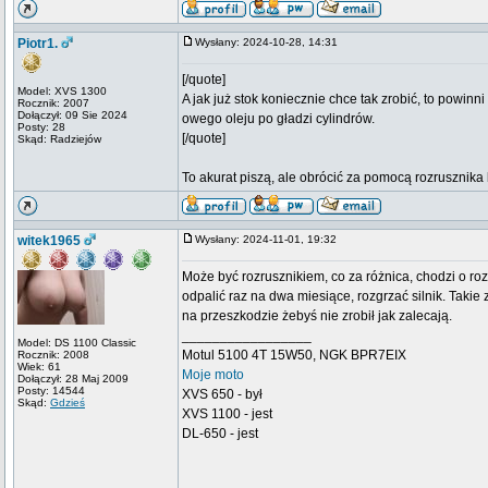
Piotr1.
Wysłany: 2024-10-28, 14:31
[/quote]
Model: XVS 1300
A jak już stok koniecznie chce tak zrobić, to powin
Rocznik: 2007
Dołączył: 09 Sie 2024
owego oleju po gładzi cylindrów.
Posty: 28
[/quote]
Skąd: Radziejów
To akurat piszą, ale obrócić za pomocą rozrusznik
witek1965
Wysłany: 2024-11-01, 19:32
Może być rozrusznikiem, co za różnica, chodzi o rozp
odpalić raz na dwa miesiące, rozgrzać silnik. Takie za
na przeszkodzie żebyś nie zrobił jak zalecają.
_________________
Model: DS 1100 Classic
Motul 5100 4T 15W50, NGK BPR7EIX
Rocznik: 2008
Wiek: 61
Moje moto
Dołączył: 28 Maj 2009
Posty: 14544
XVS 650 - był
Skąd:
Gdzieś
XVS 1100 - jest
DL-650 - jest