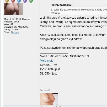
Piotr1. napisał/a:
3. Wlać łyżeczkę oleju silnikowego na każdy cyli
korozją.
w silniku typy V, olej zawsze spłynie w jedno miejsc
Model: DS 1100 Classic
Rocznik: 2008
Biorąc pod uwagę, że są motocykle do których, żeby 
Wiek: 61
Ciekawe, że producenci samochodów nic takiego ni
Dołączył: 28 Maj 2009
Posty: 14544
Skąd:
Gdzieś
A jak już stok koniecznie chce tak zrobić, to powin
owego oleju po gładzi cylindrów.
Poza sprawdzeniem ciśnienia w oponach oraz dbałoś
_________________
Motul 5100 4T 15W50, NGK BPR7EIX
Moje moto
XVS 650 - był
XVS 1100 - jest
DL-650 - jest
***** ***