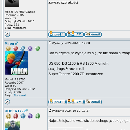
zawsze szerokości
Model: DS 650 Classic
Rocznik: 2005
Wiek: 69
Dołączył: 05 Wrz 2016
Posty: 121
Skąd: warszawa
Miron
Wysłany: 2024-10-10, 19:08
Jak to czytam, to wydaje mi się, że nie dbam o swo
_________________
DS 650, DS 1100 & RS 1700 Midnight
sex, drugs & rock n roll
Super Tenere 1200 ZE- nosorożec
Model: RS1700
Rocznik: 2007
Wiek: 60
Dołączył: 05 Cze 2012
Posty: 2006
Skąd:
Skątowni
ROBERT72
Wysłany: 2024-10-10, 19:27
Najważniejsze to wstawić do suchego ,ciepłego gar
_________________