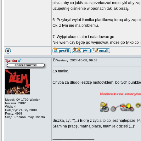
piszą aby co jakiś czas przetaczać motocykl aby zap
uzupełnię ciśnienie w oponach tak jak piszą.
6. Przykryć wylot tłumika plastikową torbą aby zapo
Ok, z tym nie ma problemu.
7. Wyjąć akumulator i naładować go.
Nie wiem czy będę go wyjmował, może go tylko co j
1janbo
Wysłany: 2024-10-08, 09:03
Ło matko.
Chyba za długo jeżdżę motocyklem, bo tych punktó
_________________
Moderator na emeryturze. Emeryt 
Model: XV 1700 Warrior
Rocznik: 2002
Wiek: 4
Dołączył: 24 Sty 2009
Posty: 4968
Skąd: Poznań, moje Miasto.
Siczka, cyt: "(...) Biorę z życia to co jest najlepsze
Sram na pracę, marną płacę, mam je gdzieś (...)".
___________________