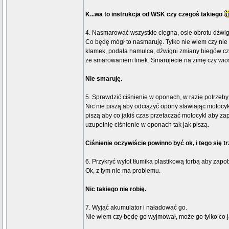
K...wa to instrukcja od WSK czy czegoś takiego
4. Nasmarować wszystkie cięgna, osie obrotu dźwig
Co będę mógł to nasmaruję. Tylko nie wiem czy ni
klamek, podała hamulca, dźwigni zmiany biegów cz
że smarowaniem linek. Smarujecie na zimę czy wi
Nie smaruję.
5. Sprawdzić ciśnienie w oponach, w razie potrzeb
Nic nie piszą aby odciążyć opony stawiając motocyk
piszą aby co jakiś czas przetaczać motocykl aby zap
uzupełnię ciśnienie w oponach tak jak piszą.
Ciśnienie oczywiście powinno być ok, i tego się 
6. Przykryć wylot tłumika plastikową torbą aby zapo
Ok, z tym nie ma problemu.
Nic takiego nie robię.
7. Wyjąć akumulator i naładować go.
Nie wiem czy będę go wyjmował, może go tylko co j