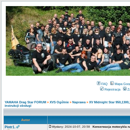
FAQ
Mapa Goo
Rejestracja
Z
YAMAHA Drag Star FORUM
»
XVS Ogólnie
»
Naprawa
»
XV Midnight Star 950,1300
instrukcji obsługi
Autor
Piotr1.
Wysłany: 2024-10-07, 20:58
Konserwacja motocykla na