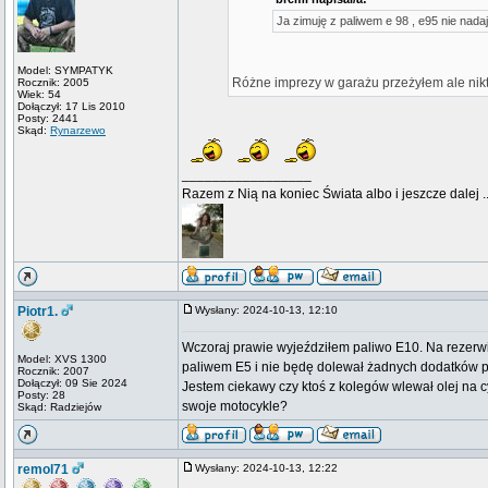
Ja zimuję z paliwem e 98 , e95 nie nad
Model: SYMPATYK
Różne imprezy w garażu przeżyłem ale nikt
Rocznik: 2005
Wiek: 54
Dołączył: 17 Lis 2010
Posty: 2441
Skąd:
Rynarzewo
_________________
Razem z Nią na koniec Świata albo i jeszcze dalej ..
Piotr1.
Wysłany: 2024-10-13, 12:10
Wczoraj prawie wyjeździłem paliwo E10. Na rezerwi
Model: XVS 1300
paliwem E5 i nie będę dolewał żadnych dodatków p
Rocznik: 2007
Dołączył: 09 Sie 2024
Jestem ciekawy czy ktoś z kolegów wlewał olej na c
Posty: 28
swoje motocykle?
Skąd: Radziejów
remol71
Wysłany: 2024-10-13, 12:22