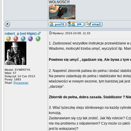
WOLNOŚĆ!!!
robert_p (vel Hipis)
Wysłany: 2024-10-08, 11:33
1. Zastosować wszystkie instrukcje przewidziane w 
Wiadomo, motocykl trzeba umyć, wyczyścić itp. Mam
Powinno się umyć , zgadzam się. Ale bywa z tym 
Model: SYMPATYK
2. Napełnić zbiornik paliwa do pełna i dodać stabili
Wiek: 57
Na pewno zatankuję do pełna i stabilizator też dol
Dołączył: 14 Cze 2013
Posty: 1883
właściwości w nowym sezonie, tym bardziej jak jest
Skąd:
Rynarzewo
„starzeje”.
Zbiornik do pełna, dobra zasada. Stabilizator ? N
3. Wlać łyżeczkę oleju silnikowego na każdy cylinde
korozją.
Zastanawiam się czy tak zrobić. Jak Wy robicie? Czy
nie ma problemu z odpaleniem? Czy może co jakiś 
jest to wskazane)?