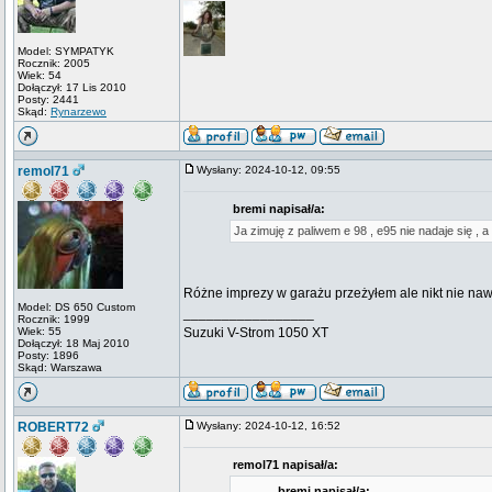
Model: SYMPATYK
Rocznik: 2005
Wiek: 54
Dołączył: 17 Lis 2010
Posty: 2441
Skąd:
Rynarzewo
remol71
Wysłany: 2024-10-12, 09:55
bremi napisał/a:
Ja zimuję z paliwem e 98 , e95 nie nadaje się ,
Różne imprezy w garażu przeżyłem ale nikt nie naw
Model: DS 650 Custom
_________________
Rocznik: 1999
Wiek: 55
Suzuki V-Strom 1050 XT
Dołączył: 18 Maj 2010
Posty: 1896
Skąd: Warszawa
ROBERT72
Wysłany: 2024-10-12, 16:52
remol71 napisał/a:
bremi napisał/a: