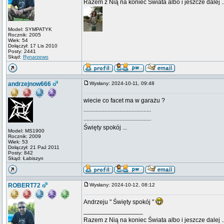
Razem z Nią na koniec Świata albo i jeszcze dalej ..
Model: SYMPATYK
Rocznik: 2005
Wiek: 54
Dołączył: 17 Lis 2010
Posty: 2441
Skąd:
Rynarzewo
andrzejnow666
Wysłany: 2024-10-11, 09:48
wiecie co facet ma w garażu ?
.............................................
.............................................
Święty spokój ...
Model: MS1900
Rocznik: 2009
Wiek: 53
Dołączył: 21 Paź 2011
Posty: 842
Skąd: Łabiszyn
ROBERT72
Wysłany: 2024-10-12, 08:12
Andrzeju " Święty spokój "
_________________
Razem z Nią na koniec Świata albo i jeszcze dalej ..