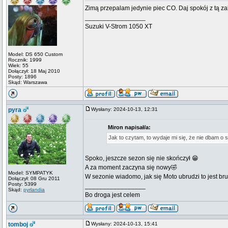
Zimą przepalam jedynie piec CO. Daj spokój z tą z
_________________
Suzuki V-Strom 1050 XT
Model: DS 650 Custom
Rocznik: 1999
Wiek: 55
Dołączył: 18 Maj 2010
Posty: 1896
Skąd: Warszawa
pyra
Wysłany: 2024-10-13, 12:31
Miron napisał/a:
Jak to czytam, to wydaje mi się, że nie dbam o
Spoko, jeszcze sezon się nie skończył 😁
A za moment zaczyna się nowy🤣
Model: SYMPATYK
W sezonie wiadomo, jak się Moto ubrudzi to jest br
Dołączył: 08 Gru 2011
Posty: 5399
_________________
Skąd:
pyrlandia
Bo droga jest celem
tomboj
Wysłany: 2024-10-13, 15:41