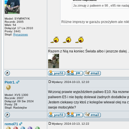
Ja zimuję z paliwem e 98 , e95 nie nad
Model: SYMPATYK
Różne imprezy w garażu przeżyłem ale nikt
Rocznik: 2005
Wiek: 54
Dołączył: 17 Lis 2010
Posty: 2441
Skąd:
Rynarzewo
_________________
Razem z Nią na koniec Świata albo i jeszcze dalej ..
Piotr1.
Wysłany: 2024-10-13, 12:10
Wczoraj prawie wyjeździłem paliwo E10. Na rezerwi
Model: XVS 1300
paliwem E5 i nie będę dolewał żadnych dodatków p
Rocznik: 2007
Dołączył: 09 Sie 2024
Jestem ciekawy czy ktoś z kolegów wlewał olej na c
Posty: 28
swoje motocykle?
Skąd: Radziejów
remol71
Wysłany: 2024-10-13, 12:22