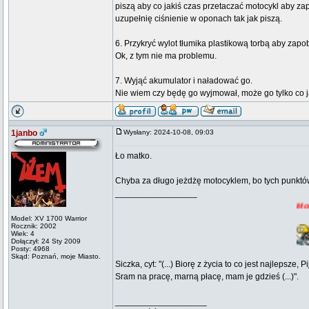
piszą aby co jakiś czas przetaczać motocykl aby zap
uzupełnię ciśnienie w oponach tak jak piszą.
6. Przykryć wylot tłumika plastikową torbą aby zapo
Ok, z tym nie ma problemu.
7. Wyjąć akumulator i naładować go.
Nie wiem czy będę go wyjmował, może go tylko co j
1janbo
Wysłany: 2024-10-08, 09:03
Ło matko.
Chyba za długo jeżdżę motocyklem, bo tych punktó
_________________
Moderator na e
Model: XV 1700 Warrior
Rocznik: 2002
Wiek: 4
Dołączył: 24 Sty 2009
Posty: 4968
Skąd: Poznań, moje Miasto.
Siczka, cyt: "(...) Biorę z życia to co jest najlepsze
Sram na pracę, marną płacę, mam je gdzieś (...)".
___________________