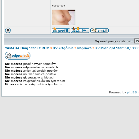
***** ***
Wyświetl posty z ostatnich:
YAMAHA Drag Star FORUM
»
XVS Ogólnie
»
Naprawa
»
XV Midnight Star 950,1300
Nie możesz
pisać nowych tematów
Nie możesz
odpowiadać w tematach
Nie możesz
zmieniać swoich postów
Nie możesz
usuwać swoich postów
Nie możesz
głosować w ankietach
Nie możesz
załączać plików na tym forum
Możesz
ściągać załączniki na tym forum
Powered by
phpBB
m