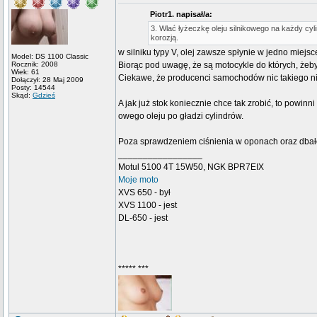
Piotr1. napisał/a:
3. Wlać łyżeczkę oleju silnikowego na każdy cyli
korozją.
w silniku typy V, olej zawsze spłynie w jedno miejsc
Model: DS 1100 Classic
Rocznik: 2008
Biorąc pod uwagę, że są motocykle do których, żeby 
Wiek: 61
Ciekawe, że producenci samochodów nic takiego ni
Dołączył: 28 Maj 2009
Posty: 14544
Skąd:
Gdzieś
A jak już stok koniecznie chce tak zrobić, to powin
owego oleju po gładzi cylindrów.
Poza sprawdzeniem ciśnienia w oponach oraz dbałoś
_________________
Motul 5100 4T 15W50, NGK BPR7EIX
Moje moto
XVS 650 - był
XVS 1100 - jest
DL-650 - jest
***** ***