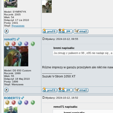
Model: SYMPATYK
Rocznik: 2005
Wiek: 54
Dołączył: 17 Lis 2010
Posty: 2441
Skąd:
Rynarzewo
remol71
Wysłany: 2024-10-12, 09:55
bremi napisał/a:
Ja zimuję z paliwem e 98 , e95 nie nadaje się ,
Różne imprezy w garażu przeżyłem ale nikt nie naw
Model: DS 650 Custom
_________________
Rocznik: 1999
Wiek: 55
Suzuki V-Strom 1050 XT
Dołączył: 18 Maj 2010
Posty: 1896
Skąd: Warszawa
ROBERT72
Wysłany: 2024-10-12, 16:52
remol71 napisał/a:
bremi napisał/a: