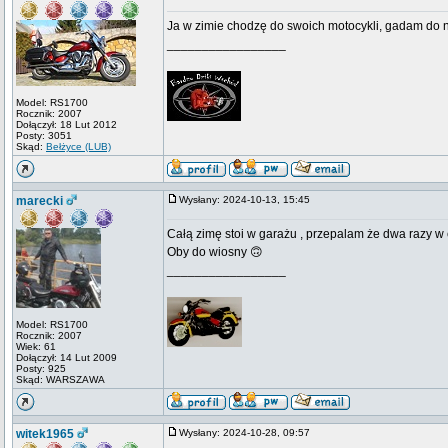
Ja w zimie chodzę do swoich motocykli, gadam do n
_________________
Model: RS1700
Rocznik: 2007
Dołączył: 18 Lut 2012
Posty: 3051
Skąd:
Bełżyce (LUB)
marecki
Wysłany: 2024-10-13, 15:45
Całą zimę stoi w garażu , przepalam że dwa razy w c
Oby do wiosny 🙃
_________________
Model: RS1700
Rocznik: 2007
Wiek: 61
Dołączył: 14 Lut 2009
Posty: 925
Skąd: WARSZAWA
witek1965
Wysłany: 2024-10-28, 09:57