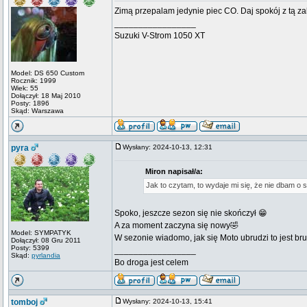
Zimą przepalam jedynie piec CO. Daj spokój z tą z
_________________
Suzuki V-Strom 1050 XT
Model: DS 650 Custom
Rocznik: 1999
Wiek: 55
Dołączył: 18 Maj 2010
Posty: 1896
Skąd: Warszawa
pyra
Wysłany: 2024-10-13, 12:31
Miron napisał/a:
Jak to czytam, to wydaje mi się, że nie dbam o
Spoko, jeszcze sezon się nie skończył 😁
A za moment zaczyna się nowy🤣
Model: SYMPATYK
W sezonie wiadomo, jak się Moto ubrudzi to jest br
Dołączył: 08 Gru 2011
Posty: 5399
_________________
Skąd:
pyrlandia
Bo droga jest celem
tomboj
Wysłany: 2024-10-13, 15:41