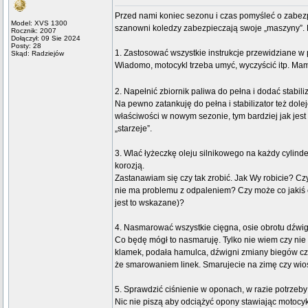
Przed nami koniec sezonu i czas pomyśleć o zabez
Model: XVS 1300
szanowni koledzy zabezpieczają swoje „maszyny”. B
Rocznik: 2007
Dołączył: 09 Sie 2024
Posty: 28
1. Zastosować wszystkie instrukcje przewidziane w 
Skąd: Radziejów
Wiadomo, motocykl trzeba umyć, wyczyścić itp. Mam
2. Napełnić zbiornik paliwa do pełna i dodać stabili
Na pewno zatankuję do pełna i stabilizator też dol
właściwości w nowym sezonie, tym bardziej jak jest
„starzeje”.
3. Wlać łyżeczkę oleju silnikowego na każdy cylinde
korozją.
Zastanawiam się czy tak zrobić. Jak Wy robicie? Czy
nie ma problemu z odpaleniem? Czy może co jakiś 
jest to wskazane)?
4. Nasmarować wszystkie cięgna, osie obrotu dźwig
Co będę mógł to nasmaruję. Tylko nie wiem czy ni
klamek, podała hamulca, dźwigni zmiany biegów cz
że smarowaniem linek. Smarujecie na zimę czy wi
5. Sprawdzić ciśnienie w oponach, w razie potrzeb
Nic nie piszą aby odciążyć opony stawiając motocyk