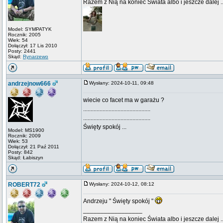
Razem z Nią na koniec Świata albo i jeszcze dalej ..
Model: SYMPATYK
Rocznik: 2005
Wiek: 54
Dołączył: 17 Lis 2010
Posty: 2441
Skąd:
Rynarzewo
andrzejnow666
Wysłany: 2024-10-11, 09:48
wiecie co facet ma w garażu ?
.............................................
.............................................
Święty spokój ...
Model: MS1900
Rocznik: 2009
Wiek: 53
Dołączył: 21 Paź 2011
Posty: 842
Skąd: Łabiszyn
ROBERT72
Wysłany: 2024-10-12, 08:12
Andrzeju " Święty spokój "
_________________
Razem z Nią na koniec Świata albo i jeszcze dalej ..