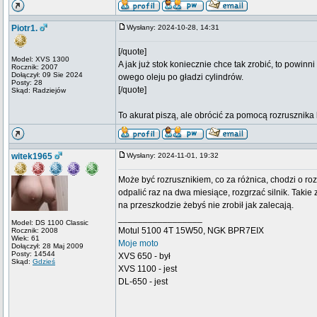
Piotr1.
Wysłany: 2024-10-28, 14:31
[/quote]
Model: XVS 1300
A jak już stok koniecznie chce tak zrobić, to powin
Rocznik: 2007
Dołączył: 09 Sie 2024
owego oleju po gładzi cylindrów.
Posty: 28
[/quote]
Skąd: Radziejów
To akurat piszą, ale obrócić za pomocą rozrusznik
witek1965
Wysłany: 2024-11-01, 19:32
Może być rozrusznikiem, co za różnica, chodzi o rozp
odpalić raz na dwa miesiące, rozgrzać silnik. Takie za
na przeszkodzie żebyś nie zrobił jak zalecają.
_________________
Model: DS 1100 Classic
Motul 5100 4T 15W50, NGK BPR7EIX
Rocznik: 2008
Wiek: 61
Moje moto
Dołączył: 28 Maj 2009
Posty: 14544
XVS 650 - był
Skąd:
Gdzieś
XVS 1100 - jest
DL-650 - jest