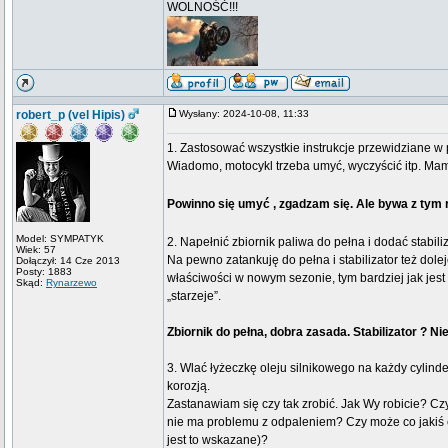
WOLNOŚĆ!!!
robert_p (vel Hipis)
Wysłany: 2024-10-08, 11:33
1. Zastosować wszystkie instrukcje przewidziane w 
Wiadomo, motocykl trzeba umyć, wyczyścić itp. Mam
Powinno się umyć , zgadzam się. Ale bywa z tym 
Model: SYMPATYK
2. Napełnić zbiornik paliwa do pełna i dodać stabili
Wiek: 57
Na pewno zatankuję do pełna i stabilizator też dol
Dołączył: 14 Cze 2013
Posty: 1883
właściwości w nowym sezonie, tym bardziej jak jest
Skąd:
Rynarzewo
„starzeje”.
Zbiornik do pełna, dobra zasada. Stabilizator ? N
3. Wlać łyżeczkę oleju silnikowego na każdy cylinde
korozją.
Zastanawiam się czy tak zrobić. Jak Wy robicie? Czy
nie ma problemu z odpaleniem? Czy może co jakiś 
jest to wskazane)?