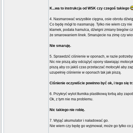
K...wa to instrukcja od WSK czy czegoś takiego
4. Nasmarować wszystkie cięgna, osie obrotu dźwig
Co będę mógł to nasmaruję. Tylko nie wiem czy ni
klamek, podała hamulca, dźwigni zmiany biegów cz
że smarowaniem linek. Smarujecie na zimę czy wi
Nie smaruję.
5. Sprawdzić ciśnienie w oponach, w razie potrzeb
Nic nie piszą aby odciążyć opony stawiając motocyk
piszą aby co jakiś czas przetaczać motocykl aby zap
uzupełnię ciśnienie w oponach tak jak piszą.
Ciśnienie oczywiście powinno być ok, i tego się 
6. Przykryć wylot tłumika plastikową torbą aby zapo
Ok, z tym nie ma problemu.
Nic takiego nie robię.
7. Wyjąć akumulator i naładować go.
Nie wiem czy będę go wyjmował, może go tylko co j