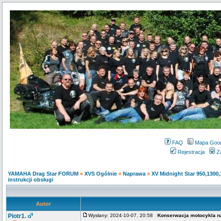
FAQ
Mapa Goo
Rejestracja
Z
YAMAHA Drag Star FORUM
»
XVS Ogólnie
»
Naprawa
»
XV Midnight Star 950,1300
instrukcji obsługi
Autor
Piotr1.
Wysłany: 2024-10-07, 20:58
Konserwacja motocykla na