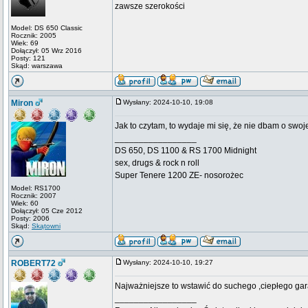
zawsze szerokości
Model: DS 650 Classic
Rocznik: 2005
Wiek: 69
Dołączył: 05 Wrz 2016
Posty: 121
Skąd: warszawa
Miron
Wysłany: 2024-10-10, 19:08
Jak to czytam, to wydaje mi się, że nie dbam o swo
_________________
DS 650, DS 1100 & RS 1700 Midnight
sex, drugs & rock n roll
Super Tenere 1200 ZE- nosorożec
Model: RS1700
Rocznik: 2007
Wiek: 60
Dołączył: 05 Cze 2012
Posty: 2006
Skąd:
Skątowni
ROBERT72
Wysłany: 2024-10-10, 19:27
Najważniejsze to wstawić do suchego ,ciepłego gar
_________________