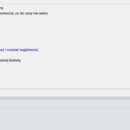
mi.
 pomocna, co do ceny nie wiem.
ać i rozwiać wątpliwości.
anej kobiety.