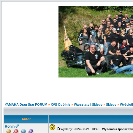
YAMAHA Drag Star FORUM
»
XVS Ogólnie
»
Warsztaty i Sklepy
»
Sklepy
»
Wyściół
Autor
Ronin
Wysłany: 2024-08-21, 18:43
Wyściółka /podszewk