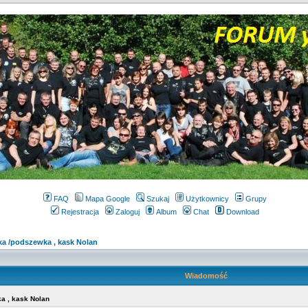
FAQ
Mapa Google
Szukaj
Użytkownicy
Grupy
Rejestracja
Zaloguj
Album
Chat
Download
ka /podszewka , kask Nolan
Wiadomość
a , kask Nolan