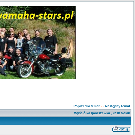
Poprzedni temat
Następny temat
«»
Wyściółka /podszewka , kask Nolan