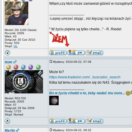
Witam,czy ktoś może zamawiał gdzieś w rozsądnyc
_________________
-Lepiej umrzeć stojąc , niż klęcząc na kolanach żyć-
" W życiu piękne są tylko chwile..." - R. Riedel
Model: DS 1100 Classic
Rocznik: 2006
Wiek: 43
Dołączył: 30 Cze 2010
Posty: 533
Skąd:
GŁ
ttom
Wysłany: 2024-08-22, 07:38
Może to?
https://www.tradeinn.com/...buscador_search
Kilka lat temu naszukałem się do N43. Ściągnąłem w k
_________________
Bo w życiu chodzi o to, żeby nadać mu sens...
Model: RS1700
Rocznik: 2005
Wiek: 57
Dołączył: 29 Sie 2009
Posty: 1715
Skąd: Nomad
Merlin
Wysłany: 2024-08-22, 09:32