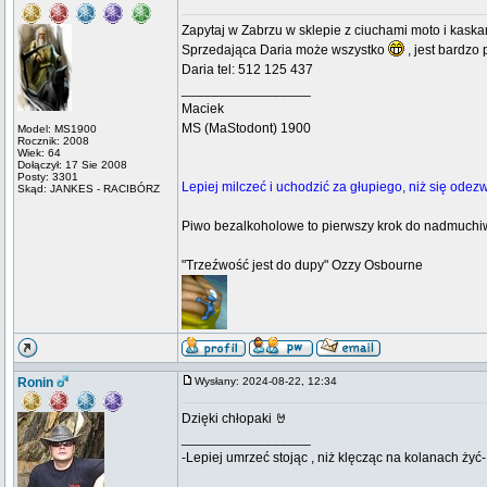
Zapytaj w Zabrzu w sklepie z ciuchami moto i kaska
Sprzedająca Daria może wszystko
, jest bardzo
Daria tel: 512 125 437
_________________
Maciek
MS (MaStodont) 1900
Model: MS1900
Rocznik: 2008
Wiek: 64
Dołączył: 17 Sie 2008
Posty: 3301
Lepiej milczeć i uchodzić za głupiego, niż się odezw
Skąd: JANKES - RACIBÓRZ
Piwo bezalkoholowe to pierwszy krok do nadmuchiw
"Trzeźwość jest do dupy" Ozzy Osbourne
Ronin
Wysłany: 2024-08-22, 12:34
Dzięki chłopaki 🤘
_________________
-Lepiej umrzeć stojąc , niż klęcząc na kolanach żyć-