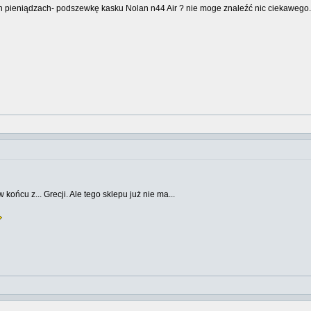
h pieniądzach- podszewkę kasku Nolan n44 Air ? nie moge znaleźć nic ciekaweg
ońcu z... Grecji. Ale tego sklepu już nie ma...