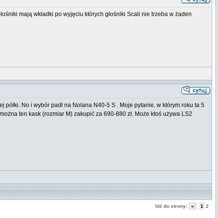
ośniki mają wkładki po wyjęciu których głośniki Scali nie trzeba w żaden
półki. No i wybór padł na Nolana N40-5 S . Moje pytanie, w którym roku ta 5
 można ten kask (rozmiar M) zakupić za 690-880 zł. Może ktoś używa LS2
Idź do strony:
«
1
2