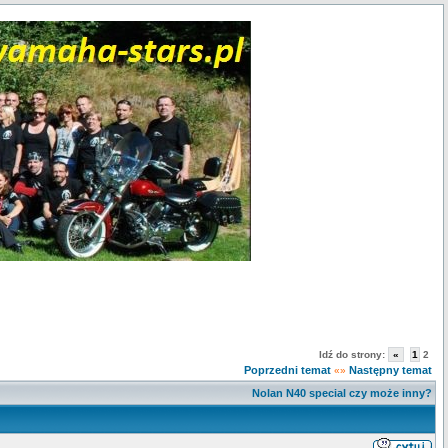
Idź do strony:
«
1
2
Poprzedni temat
Następny temat
«»
Nolan N40 special czy może inny?