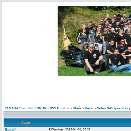
YAMAHA Drag Star FORUM
»
XVS Ogólnie
»
Ubiór
»
Kaski
»
Nolan N40 special cz
Autor
Red
Wysłany: 2019-04-04, 06:27