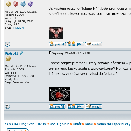
Ja kupiłem ostatnio Nolana N44, była promocja w Int
Model: DS 1100 Classic
sposób dodatkowo mocować, poza tym przy szczece
Rocznik: 2006
Wiek: 51
_________________
Dołączył: 10 Sty 2011
Posty: 636
Skąd:
Przyłęki
Pietro13
Wysłany: 2024-05-17, 21:01
Trochę odgrzeję temat. Cztery sezony jeździłem w 
Model: DS 1100 Classic
wersja tego kasku została wprowadzona? No i czy z
Rocznik: 2005
Wiek: 56
Infinity, i czy porównywalny jest do Nolana?
Dołączył: 11 Sty 2020
_________________
Posty: 83
Skąd: Wojciechów
YAMAHA Drag Star FORUM
»
XVS Ogólnie
»
Ubiór
»
Kaski
»
Nolan N40 special cz