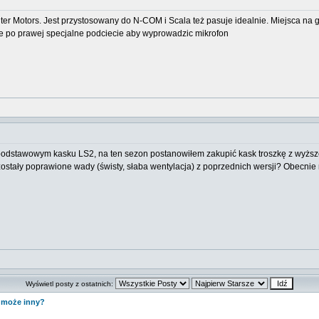
er Motors. Jest przystosowany do N-COM i Scala też pasuje idealnie. Miejsca na gł
 po prawej specjalne podciecie aby wyprowadzic mikrofon
podstawowym kasku LS2, na ten sezon postanowiłem zakupić kask troszkę z wyższej 
ostały poprawione wady (świsty, słaba wentylacja) z poprzednich wersji? Obecnie
Wyświetl posty z ostatnich:
y może inny?