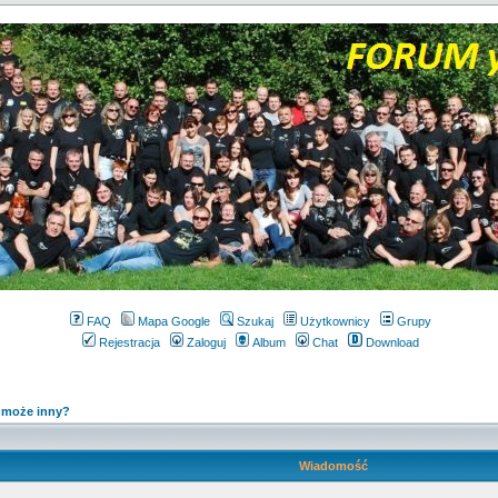
FAQ
Mapa Google
Szukaj
Użytkownicy
Grupy
Rejestracja
Zaloguj
Album
Chat
Download
y może inny?
Wiadomość