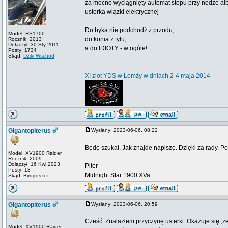
za mocno wyciągnięty automat stopu przy nodze alb
usterka wiązki elektrycznej
_________________
Do byka nie podchodż z przodu,
Model: RS1700
do konia z tyłu,
Rocznik: 2013
Dołączył: 30 Sty 2011
a do IDIOTY - w ogóle!
Posty: 1734
Skąd:
Dziki Wschód
XI zlot YDS w Łomży w dniach 2-4 maja 2014
Gigantopiterus
Wysłany: 2023-06-06, 08:22
Będę szukał. Jak znajde napiszę. Dzięki za rady. 
Model: XV1900 Raider
_________________
Rocznik: 2009
Dołączył: 16 Kwi 2023
Piter
Posty: 13
Midnight Star 1900 XVa
Skąd: Bydgoszcz
Gigantopiterus
Wysłany: 2023-06-06, 20:59
Cześć. Znalazłem przyczynę usterki. Okazuje się ,że j
Model: XV1900 Raider