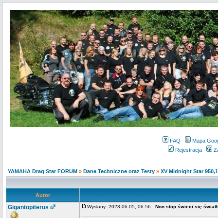
FAQ
Mapa Goo
Rejestracja
Z
YAMAHA Drag Star FORUM
»
Dane Techniczne oraz Testy
»
XV Midnight Star 950,
Autor
Gigantopiterus
Wysłany: 2023-06-05, 06:56
Non stop świeci się światł