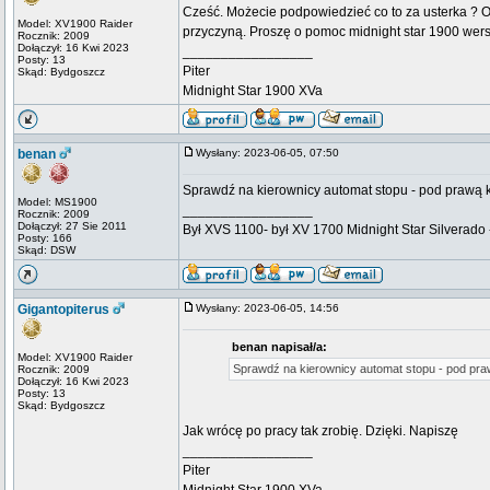
Cześć. Możecie podpowiedzieć co to za usterka ? O
Model: XV1900 Raider
przyczyną. Proszę o pomoc midnight star 1900 wers
Rocznik: 2009
Dołączył: 16 Kwi 2023
_________________
Posty: 13
Piter
Skąd: Bydgoszcz
Midnight Star 1900 XVa
benan
Wysłany: 2023-06-05, 07:50
Sprawdź na kierownicy automat stopu - pod prawą k
Model: MS1900
_________________
Rocznik: 2009
Dołączył: 27 Sie 2011
Był XVS 1100- był XV 1700 Midnight Star Silverado -
Posty: 166
Skąd: DSW
Gigantopiterus
Wysłany: 2023-06-05, 14:56
benan napisał/a:
Model: XV1900 Raider
Sprawdź na kierownicy automat stopu - pod praw
Rocznik: 2009
Dołączył: 16 Kwi 2023
Posty: 13
Skąd: Bydgoszcz
Jak wrócę po pracy tak zrobię. Dzięki. Napiszę
_________________
Piter