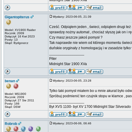
Midnight Star 1900 XVa
Gigantopiterus
Wysłany: 2023-06-05, 21:39
Cześć. Odpiąłem jeden , świeci, odpiąłem drugi też 
Model: XV1900 Raider
sprawdzę nożny automat , chociaż słyszę jak on i rę
Rocznik: 2009
Dołączył: 16 Kwi 2023
Czy masz jeszcze jakoś pomysł ?
Posty: 13
Tak naprawde nie wiem od którego momentu świeci si
Skąd: Bydgoszcz
duńskie oryginały z homologacją i w zasadzie tylko
_________________
Piter
Midnight Star 1900 XVa
benan
Wysłany: 2023-06-05, 23:28
Tylko taki pomysł miałem bo u mnie akurat było odwr
Model: MS1900
Spróbuj podmienić ten czujnik stopu w klamce , pas
Rocznik: 2009
Dołączył: 27 Sie 2011
_________________
Posty: 166
Był XVS 1100- był XV 1700 Midnight Star Silverado -
Skąd: DSW
Robrob
Wysłany: 2023-06-06, 06:46