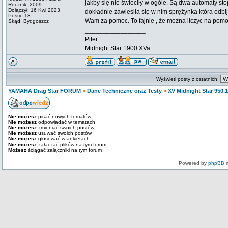
jakby się nie świeciły w ogóle. Są dwa automaty sto
Rocznik: 2009
Dołączył: 16 Kwi 2023
dokładnie zawiesiła się w nim sprężynka która odbi
Posty: 13
Wam za pomoc. To fajnie , że mozna liczyc na pom
Skąd: Bydgoszcz
_________________
Piter
Midnight Star 1900 XVa
Wyświetl posty z ostatnich:
YAMAHA Drag Star FORUM
»
Dane Techniczne oraz Testy
»
XV Midnight Star 950,
Nie możesz
pisać nowych tematów
Nie możesz
odpowiadać w tematach
Nie możesz
zmieniać swoich postów
Nie możesz
usuwać swoich postów
Nie możesz
głosować w ankietach
Nie możesz
załączać plików na tym forum
Możesz
ściągać załączniki na tym forum
Powered by
phpBB
m