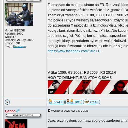
Zapraszam do mnie na stronę na FB. Tam znajdziec
kupione od Amerykańskich właścicieli z „garażu”. D
znam czyli Yamaha 950, 1100, 1300, 1700, 1900. Ż
motocykle i chyba wszyscy są zadowoleni, były to s
do sprzedania X motocykli, a tz. motocyklista tyl
kupię „ lagi, zbiornik, błotnik, licznik” i tp. „Nie 
Model: BĘDZIE
Rocznik: 2009
albo inne części. Później ten sam pisze, sprzedam m
Wiek: 57
Dołączył: 24 Sty 2009
motocykl który sprzedałem był wart swojej złotówki
Posty: 3781
posują komuś warunki to bierze jak nie to też się ni
Skąd:
Pruszków
https://www.facebook.com/Jaro711
_________________
V Star 1300, RS 2008r, RS 2009r, RS 2011R
HOW TO DISMANTLE AN ATOMIC BOMB
1janbo
Wysłany: 2023-02-24, 20:38
Jaro
, przeniosłem, bo masz sporo do zaoferowania
_________________