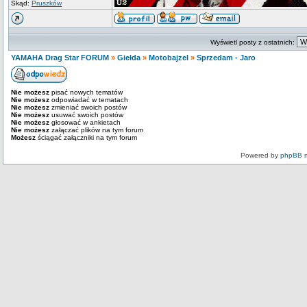
Skąd:
Pruszków
Wyświetl posty z ostatnich:
YAMAHA Drag Star FORUM
»
Giełda
»
Motobajzel
»
Sprzedam - Jaro
Nie możesz
pisać nowych tematów
Nie możesz
odpowiadać w tematach
Nie możesz
zmieniać swoich postów
Nie możesz
usuwać swoich postów
Nie możesz
głosować w ankietach
Nie możesz
załączać plików na tym forum
Możesz
ściągać załączniki na tym forum
Powered by
phpBB
m