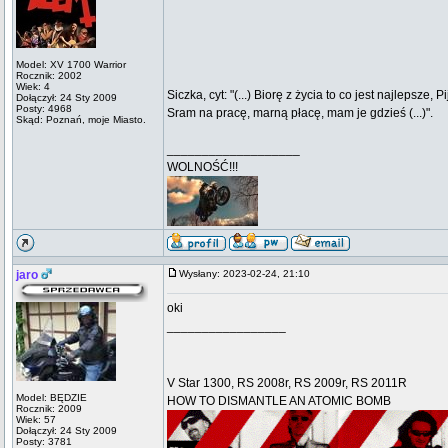
Model: XV 1700 Warrior
Rocznik: 2002
Wiek: 4
Siczka, cyt: "(...) Biorę z życia to co jest najlepsze
Dołączył: 24 Sty 2009
Posty: 4968
Sram na pracę, marną płacę, mam je gdzieś (...)".
Skąd: Poznań, moje Miasto.
___________________
WOLNOŚĆ!!!
jaro
Wysłany: 2023-02-24, 21:10
oki
_________________
V Star 1300, RS 2008r, RS 2009r, RS 2011R
Model: BĘDZIE
HOW TO DISMANTLE AN ATOMIC BOMB
Rocznik: 2009
Wiek: 57
Dołączył: 24 Sty 2009
Posty: 3781