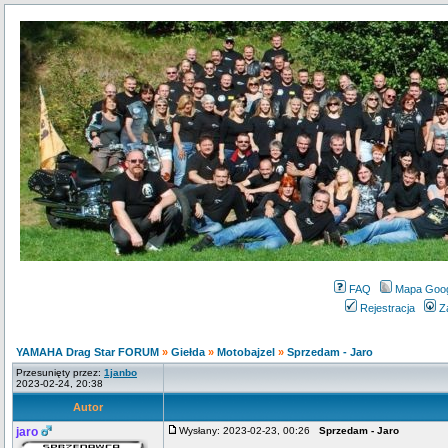
FAQ
Mapa Goo
Rejestracja
Z
YAMAHA Drag Star FORUM
»
Giełda
»
Motobajzel
»
Sprzedam - Jaro
Przesunięty przez:
1janbo
2023-02-24, 20:38
Autor
jaro
Wysłany: 2023-02-23, 00:26
Sprzedam - Jaro