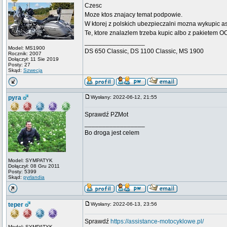
Czesc
Moze ktos znajacy temat podpowie.
W ktorej z polskich ubezpieczalni mozna wykupic a
Te, ktore znalazlem trzeba kupic albo z pakietem O
_________________
Model: MS1900
DS 650 Classic, DS 1100 Classic, MS 1900
Rocznik: 2007
Dołączył: 11 Sie 2019
Posty: 27
Skąd:
Szwecja
pyra
Wysłany: 2022-06-12, 21:55
Sprawdź PZMot
_________________
Bo droga jest celem
Model: SYMPATYK
Dołączył: 08 Gru 2011
Posty: 5399
Skąd:
pyrlandia
teper
Wysłany: 2022-06-13, 23:56
Sprawdź
https://assistance-motocyklowe.pl/
Model: SYMPATYK