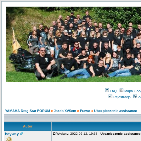
FAQ
Mapa Goo
Rejestracja
Z
YAMAHA Drag Star FORUM
»
Jazda XVSem
»
Prawo
»
Ubezpieczenie assistance
Autor
heyway
Wysłany: 2022-06-12, 19:38
Ubezpieczenie assistance