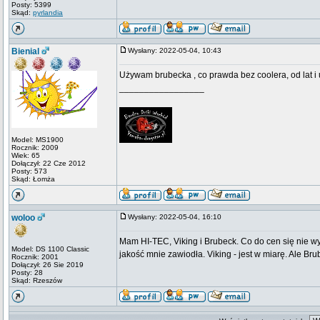
Posty: 5399
Skąd:
pyrlandia
Bienial
Wysłany: 2022-05-04, 10:43
Używam brubecka , co prawda bez coolera, od lat i 
_________________
Model: MS1900
Rocznik: 2009
Wiek: 65
Dołączył: 22 Cze 2012
Posty: 573
Skąd: Łomża
woloo
Wysłany: 2022-05-04, 16:10
Mam HI-TEC, Viking i Brubeck. Co do cen się nie w
Model: DS 1100 Classic
jakość mnie zawiodła. Viking - jest w miarę. Ale Br
Rocznik: 2001
Dołączył: 26 Sie 2019
Posty: 28
Skąd: Rzeszów