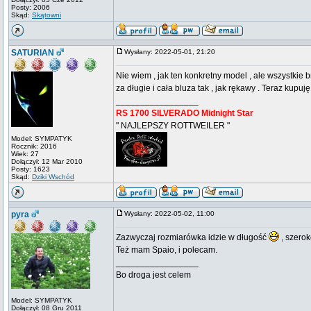
Posty: 2006
Skąd:
Skątowni
SATURIAN
Wysłany: 2022-05-01, 21:20
Nie wiem , jak ten konkretny model , ale wszystkie b
za długie i cała bluza tak , jak rękawy . Teraz kupuję
_________________
RS 1700 SILVERADO Midnight Star
" NAJLEPSZY ROTTWEILER "
Model: SYMPATYK
Rocznik: 2016
Wiek: 27
Dołączył: 12 Mar 2010
Posty: 1623
Skąd:
Dziki Wschód
pyra
Wysłany: 2022-05-02, 11:00
Zazwyczaj rozmiarówka idzie w długość
, szero
Też mam Spaio, i polecam.
_________________
Bo droga jest celem
Model: SYMPATYK
Dołączył: 08 Gru 2011