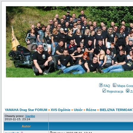
FAQ
Mapa Goo
Rejestracja
Z
YAMAHA Drag Star FORUM
»
XVS Ogólnie
»
Ubiór
»
Różne
»
BIELIZNA TERMOA
Otwarty przez:
1janbo
2010-11-15, 23:24
Autor