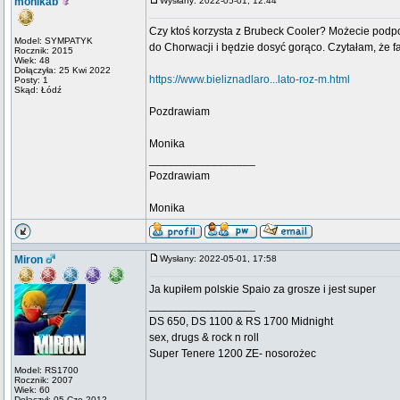
monikab
Wysłany: 2022-05-01, 12:44
Czy ktoś korzysta z Brubeck Cooler? Możecie podpo
Model: SYMPATYK
do Chorwacji i będzie dosyć gorąco. Czytałam, że fa
Rocznik: 2015
Wiek: 48
Dołączyła: 25 Kwi 2022
https://www.bieliznadlaro...lato-roz-m.html
Posty: 1
Skąd: Łódź
Pozdrawiam
Monika
_________________
Pozdrawiam
Monika
Miron
Wysłany: 2022-05-01, 17:58
Ja kupiłem polskie Spaio za grosze i jest super
_________________
DS 650, DS 1100 & RS 1700 Midnight
sex, drugs & rock n roll
Super Tenere 1200 ZE- nosorożec
Model: RS1700
Rocznik: 2007
Wiek: 60
Dołączył: 05 Cze 2012