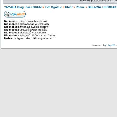
Wyświetl posty z ostatnich:
YAMAHA Drag Star FORUM
»
XVS Ogólnie
»
Ubiór
»
Różne
»
BIELIZNA TERMOA
Nie możesz
pisać nowych tematów
Nie możesz
odpowiadać w tematach
Nie możesz
zmieniać swoich postów
Nie możesz
usuwać swoich postów
Nie możesz
głosować w ankietach
Nie możesz
załączać plików na tym forum
Możesz
ściągać załączniki na tym forum
Powered by
phpBB
m