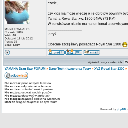
cześć,
czy ktoś ma może wiedzę o ile obrotów powinny by
Yamaha Royal Star xvz 1300 54kW (73 KM)
W serwisówce nic nie ma na ten temat a serwis yam
_________________
Model: SYMPATYK
Rocznik: 2002
larry7
Wiek: 48
Dołączył: 18 Lis 2012
Posty: 65
Obecnie szczęśliwy posiadacz Royal Star 1300
Skąd: Kozy
Wyświetl posty z ostatnich:
YAMAHA Drag Star FORUM
»
Dane Techniczne oraz Testy
»
XVZ Royal Star 1300
»
Nie możesz
pisać nowych tematów
Nie możesz
odpowiadać w tematach
Nie możesz
zmieniać swoich postów
Nie możesz
usuwać swoich postów
Nie możesz
głosować w ankietach
Nie możesz
załączać plików na tym forum
Możesz
ściągać załączniki na tym forum
Powered by
phpBB
m