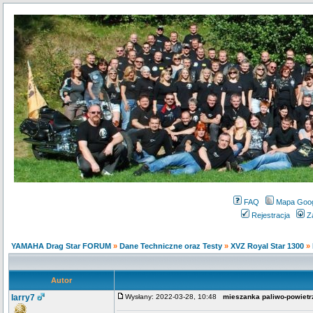
FAQ
Mapa Goo
Rejestracja
Z
YAMAHA Drag Star FORUM
»
Dane Techniczne oraz Testy
»
XVZ Royal Star 1300
»
Autor
larry7
Wysłany: 2022-03-28, 10:48
mieszanka paliwo-powietr