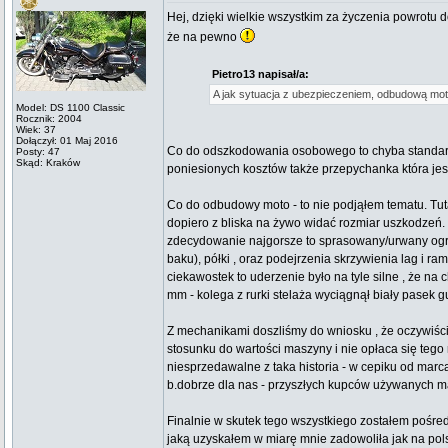
Hej, dzięki wielkie wszystkim za życzenia powrotu 
że na pewno
Pietro13 napisał/a:
A jak sytuacja z ubezpieczeniem, odbudową moto
Model: DS 1100 Classic
Rocznik: 2004
Wiek: 37
Dołączył: 01 Maj 2016
Co do odszkodowania osobowego to chyba standardo
Posty: 47
Skąd: Kraków
poniesionych kosztów także przepychanka która jes
Co do odbudowy moto - to nie podjąłem tematu. Tuta
dopiero z bliska na żywo widać rozmiar uszkodzeń
zdecydowanie najgorsze to sprasowany/urwany ogra
baku), półki , oraz podejrzenia skrzywienia lag i r
ciekawostek to uderzenie było na tyle silne , że na 
mm - kolega z rurki stelaża wyciągnął biały pasek g
Z mechanikami doszliśmy do wniosku , że oczywiści
stosunku do wartości maszyny i nie opłaca się tego
niesprzedawalne z taka historia - w cepiku od marc
b.dobrze dla nas - przyszłych kupców używanych ma
Finalnie w skutek tego wszystkiego zostałem pośre
jaką uzyskałem w miarę mnie zadowoliła jak na pols