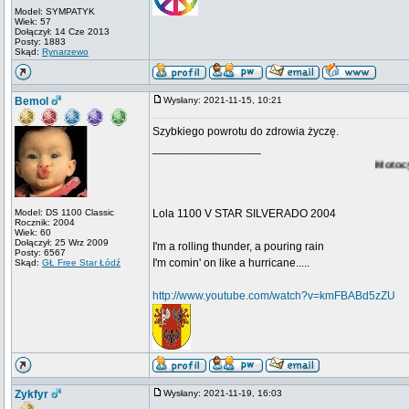
Model: SYMPATYK
Wiek: 57
Dołączył: 14 Cze 2013
Posty: 1883
Skąd:
Rynarzewo
Bemol
Wysłany: 2021-11-15, 10:21
Szybkiego powrotu do zdrowia życzę.
_________________
Motocyklist
Model: DS 1100 Classic
Lola 1100 V STAR SILVERADO 2004
Rocznik: 2004
Wiek: 60
Dołączył: 25 Wrz 2009
I'm a rolling thunder, a pouring rain
Posty: 6567
I'm comin' on like a hurricane.....
Skąd:
GŁ Free Star Łódź
http://www.youtube.com/watch?v=kmFBABd5zZU
Zykfyr
Wysłany: 2021-11-19, 16:03