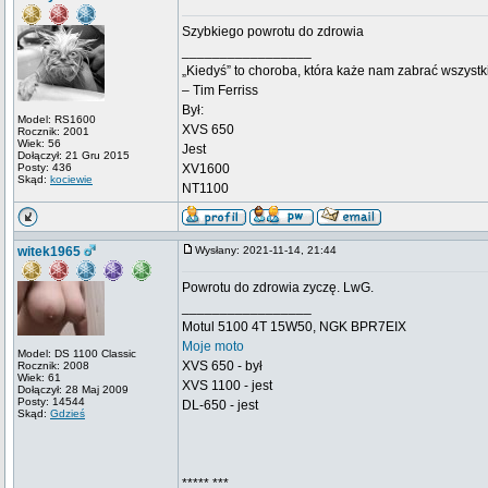
Szybkiego powrotu do zdrowia
_________________
„Kiedyś” to choroba, która każe nam zabrać wszyst
– Tim Ferriss
Był:
Model: RS1600
XVS 650
Rocznik: 2001
Wiek: 56
Jest
Dołączył: 21 Gru 2015
Posty: 436
XV1600
Skąd:
kociewie
NT1100
witek1965
Wysłany: 2021-11-14, 21:44
Powrotu do zdrowia zyczę. LwG.
_________________
Motul 5100 4T 15W50, NGK BPR7EIX
Moje moto
Model: DS 1100 Classic
XVS 650 - był
Rocznik: 2008
Wiek: 61
XVS 1100 - jest
Dołączył: 28 Maj 2009
Posty: 14544
DL-650 - jest
Skąd:
Gdzieś
***** ***