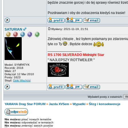
będzie znacznie gorzej i do tej sprawy również trz
Pozdrawiam i oby do zobaczenia kiedyś na trasie!
SATURIAN
Wysłany: 2021-11-19, 21:51
Zdrowiej chłopie , też byłem połamany po zdarzeni
tyle co Ty
. Będzie dobrze
_________________
RS 1700 SILVERADO Midnight Star
" NAJLEPSZY ROTTWEILER "
Model: SYMPATYK
Rocznik: 2016
Wiek: 27
Dołączył: 12 Mar 2010
Posty: 1623
Skąd:
Dziki Wschód
Wyświetl posty z ostatnich:
YAMAHA Drag Star FORUM
»
Jazda XVSem
»
Wypadki
»
Ślizg i konsekwencje
Nie możesz
pisać nowych tematów
Nie możesz
odpowiadać w tematach
Nie możesz
zmieniać swoich postów