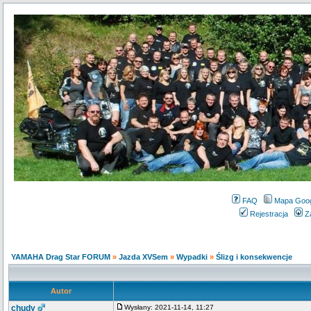
FAQ
Mapa Goo
Rejestracja
Z
YAMAHA Drag Star FORUM
»
Jazda XVSem
»
Wypadki
»
Ślizg i konsekwencje
Autor
chudy
Wysłany: 2021-11-14, 11:27