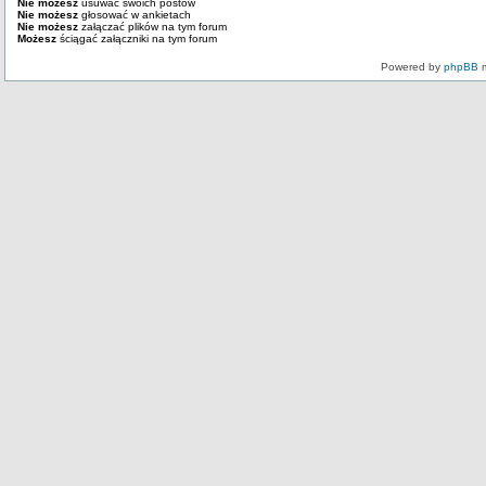
Nie możesz
usuwać swoich postów
Nie możesz
głosować w ankietach
Nie możesz
załączać plików na tym forum
Możesz
ściągać załączniki na tym forum
Powered by
phpBB
m