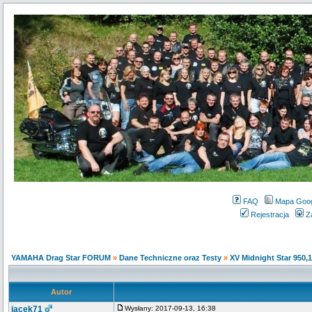
FAQ
Mapa Goo
Rejestracja
Z
YAMAHA Drag Star FORUM
»
Dane Techniczne oraz Testy
»
XV Midnight Star 950,
Autor
jacek71
Wysłany: 2017-09-13, 16:38