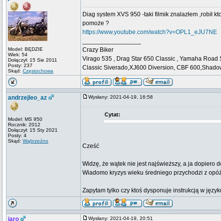
Diag system XVS 950 -taki filmik znalazłem ,robił k
pomoże ?
https://www.youtube.com/watch?v=OPL1_eJU7NE
_________________
Model: BĘDZIE
Crazy Biker
Wiek: 54
Virago 535 , Drag Star 650 Classic , Yamaha Roa
Dołączył: 15 Sie 2011
Posty: 237
Classic Siverado,XJ600 Diversion, CBF 600,Shado
Skąd:
Częstochowa
andrzejleo_az
Wysłany: 2021-04-19, 16:58
Cytat:
Model: MS 950
Rocznik: 2012
Dołączył: 15 Sty 2021
Posty: 4
Skąd:
Wąbrzeźno
Cześć
Widzę, że wątek nie jest najświeższy, a ja dopiero d
Wiadomo kryzys wieku średniego przychodzi z opó
Zapytam tylko czy ktoś dysponuje instrukcją w języ
jaro
Wysłany: 2021-04-19, 20:51