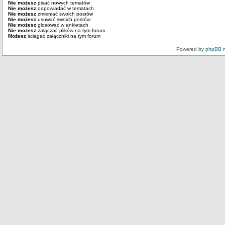
Nie możesz
pisać nowych tematów
Nie możesz
odpowiadać w tematach
Nie możesz
zmieniać swoich postów
Nie możesz
usuwać swoich postów
Nie możesz
głosować w ankietach
Nie możesz
załączać plików na tym forum
Możesz
ściągać załączniki na tym forum
Powered by
phpBB
m