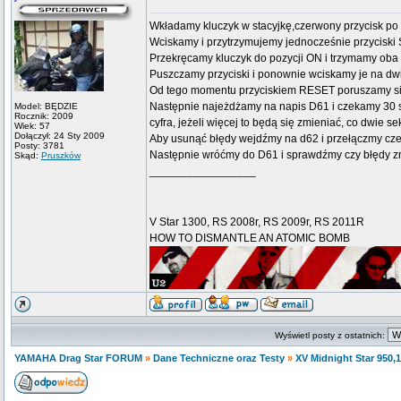
Wkładamy kluczyk w stacyjkę,czerwony przycisk po 
Wciskamy i przytrzymujemy jednocześnie przycisk
Przekręcamy kluczyk do pozycji ON i trzymamy oba p
Puszczamy przyciski i ponownie wciskamy je na dwi
Od tego momentu przyciskiem RESET poruszamy s
Następnie najeżdżamy na napis D61 i czekamy 30 sek
Model: BĘDZIE
Rocznik: 2009
cyfra, jeżeli więcej to będą się zmieniać, co dwie s
Wiek: 57
Dołączył: 24 Sty 2009
Aby usunąć błędy wejdźmy na d62 i przełączmy cz
Posty: 3781
Następnie wróćmy do D61 i sprawdźmy czy błędy zn
Skąd:
Pruszków
_________________
V Star 1300, RS 2008r, RS 2009r, RS 2011R
HOW TO DISMANTLE AN ATOMIC BOMB
Wyświetl posty z ostatnich:
YAMAHA Drag Star FORUM
»
Dane Techniczne oraz Testy
»
XV Midnight Star 950,