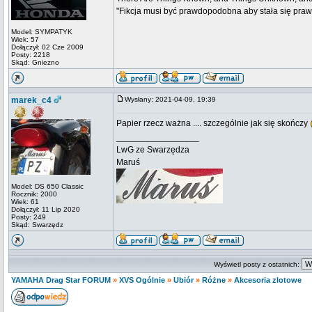
"Fikcja musi być prawdopodobna aby stała się pra
Model: SYMPATYK
Wiek: 57
Dołączył: 02 Cze 2009
Posty: 2218
Skąd: Gniezno
marek_c4
Wysłany: 2021-04-09, 19:39
Papier rzecz ważna .... szczególnie jak się skończy
_________________
LwG ze Swarzędza
Maruś
Model: DS 650 Classic
Rocznik: 2000
Wiek: 61
Dołączył: 11 Lip 2020
Posty: 249
Skąd: Swarzędz
Wyświetl posty z ostatnich:
YAMAHA Drag Star FORUM
»
XVS Ogólnie
»
Ubiór
»
Różne
»
Akcesoria zlotowe