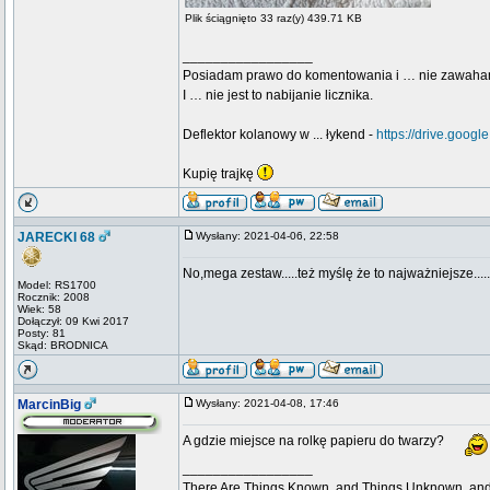
Plik ściągnięto 33 raz(y) 439.71 KB
_________________
Posiadam prawo do komentowania i … nie zawaha
I … nie jest to nabijanie licznika.
Deflektor kolanowy w ... łykend -
https://drive.go
Kupię trajkę
JARECKI 68
Wysłany: 2021-04-06, 22:58
No,mega zestaw.....też myślę że to najważniejsze.....
Model: RS1700
Rocznik: 2008
Wiek: 58
Dołączył: 09 Kwi 2017
Posty: 81
Skąd: BRODNICA
MarcinBig
Wysłany: 2021-04-08, 17:46
A gdzie miejsce na rolkę papieru do twarzy?
_________________
There Are Things Known, and Things Unknown, and