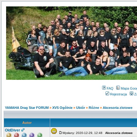
FAQ
Mapa Goo
Rejestracja
Z
YAMAHA Drag Star FORUM
»
XVS Ogólnie
»
Ubiór
»
Różne
»
Akcesoria zlotowe
Autor
OldDiver
Wysłany: 2020-12-29, 12:48
Akcesoria zlotowe