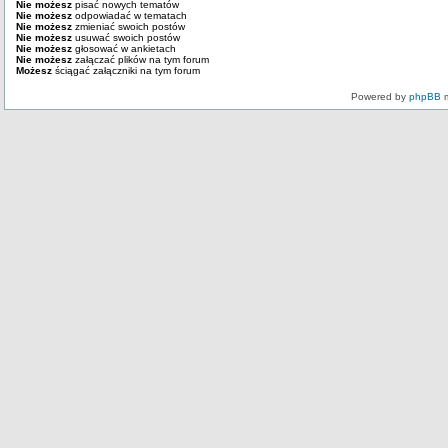
Nie możesz
pisać nowych tematów
Nie możesz
odpowiadać w tematach
Nie możesz
zmieniać swoich postów
Nie możesz
usuwać swoich postów
Nie możesz
głosować w ankietach
Nie możesz
załączać plików na tym forum
Możesz
ściągać załączniki na tym forum
Powered by
phpBB
m