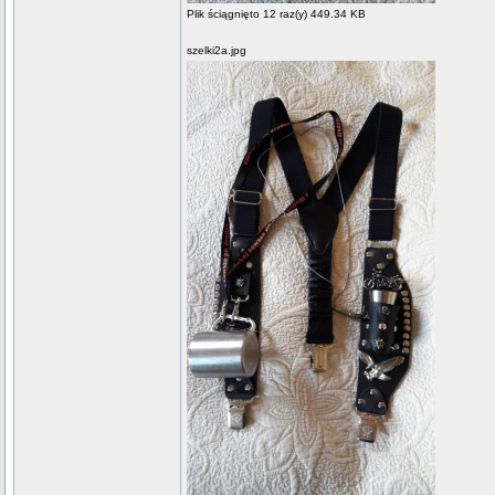
Plik ściągnięto 12 raz(y) 449.34 KB
szelki2a.jpg