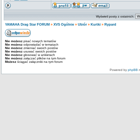
Wyświetl posty z ostatnich:
YAMAHA Drag Star FORUM
»
XVS Ogólnie
»
Ubiór
»
Kurtki
»
Rypard
Nie możesz
pisać nowych tematów
Nie możesz
odpowiadać w tematach
Nie możesz
zmieniać swoich postów
Nie możesz
usuwać swoich postów
Nie możesz
głosować w ankietach
Nie możesz
załączać plików na tym forum
Możesz
ściągać załączniki na tym forum
Powered by
phpBB
m