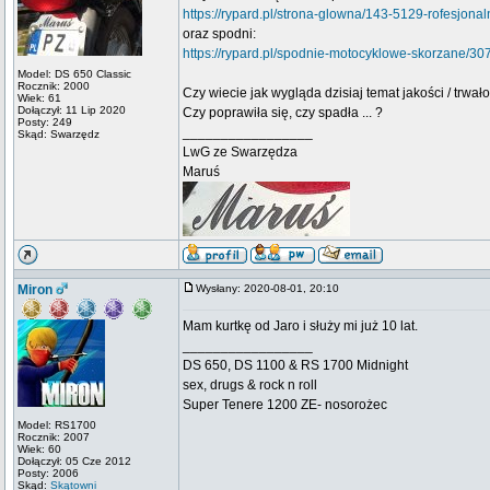
https://rypard.pl/strona-glowna/143-5129-rofesjon
oraz spodni:
https://rypard.pl/spodnie-motocyklowe-skorzane/3
Model: DS 650 Classic
Rocznik: 2000
Czy wiecie jak wygląda dzisiaj temat jakości / trwał
Wiek: 61
Dołączył: 11 Lip 2020
Czy poprawiła się, czy spadła ... ?
Posty: 249
_________________
Skąd: Swarzędz
LwG ze Swarzędza
Maruś
Miron
Wysłany: 2020-08-01, 20:10
Mam kurtkę od Jaro i służy mi już 10 lat.
_________________
DS 650, DS 1100 & RS 1700 Midnight
sex, drugs & rock n roll
Super Tenere 1200 ZE- nosorożec
Model: RS1700
Rocznik: 2007
Wiek: 60
Dołączył: 05 Cze 2012
Posty: 2006
Skąd:
Skątowni