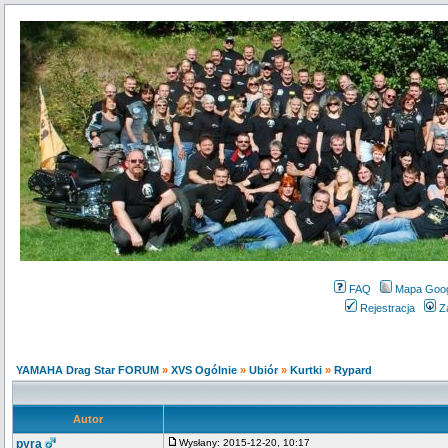
FAQ
Mapa Goo
Rejestracja
Z
YAMAHA Drag Star FORUM
»
XVS Ogólnie
»
Ubiór
»
Kurtki
»
Rypard
Autor
pyra
Wysłany: 2015-12-20, 10:17