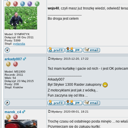
wojs40
, czyli masz już troszkę wiedzi, odwiedź ter
_________________
Bo droga jest celem
Model: SYMPATYK
Dołączył: 08 Gru 2011
Posty: 5399
Skąd:
pyrlandia
arkady007
Wysłany: 2015-12-20, 17:22
Też mam kurtałkę i gacie od nich - i jest OK poleca
Model: MS1900
_________________
Rocznik: 2011
Wiek: 54
Arkady007
Dołączył: 23 Maj 2015
Posty: 208
Był Stryker 1300 Raider zakupiony
Skąd: Kraków
Z motocyklami jest jak z wódką...
Fun zaczyna się od litra ...
marek_c4
Wysłany: 2020-08-01, 18:21
Trochę czasu od ostatniego posta minęło ... no wła
Przymierzam się do zakupu kurtki: