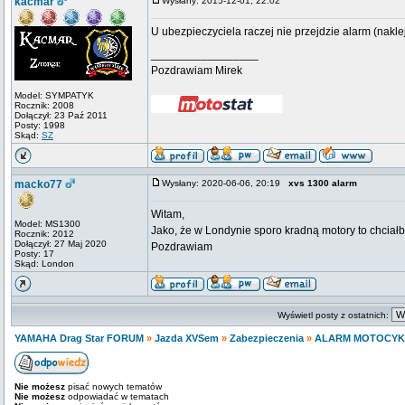
kacmar
Wysłany: 2015-12-01, 22:02
U ubezpieczyciela raczej nie przejdzie alarm (nakle
_________________
Pozdrawiam Mirek
Model: SYMPATYK
Rocznik: 2008
Dołączył: 23 Paź 2011
Posty: 1998
Skąd:
SZ
macko77
Wysłany: 2020-06-06, 20:19
xvs 1300 alarm
Witam,
Model: MS1300
Jako, że w Londynie sporo kradną motory to chcia
Rocznik: 2012
Dołączył: 27 Maj 2020
Pozdrawiam
Posty: 17
Skąd: London
Wyświetl posty z ostatnich:
YAMAHA Drag Star FORUM
»
Jazda XVSem
»
Zabezpieczenia
»
ALARM MOTOCY
Nie możesz
pisać nowych tematów
Nie możesz
odpowiadać w tematach