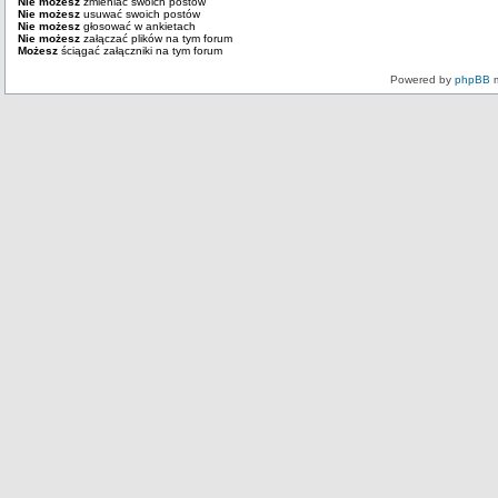
Nie możesz
zmieniać swoich postów
Nie możesz
usuwać swoich postów
Nie możesz
głosować w ankietach
Nie możesz
załączać plików na tym forum
Możesz
ściągać załączniki na tym forum
Powered by
phpBB
m