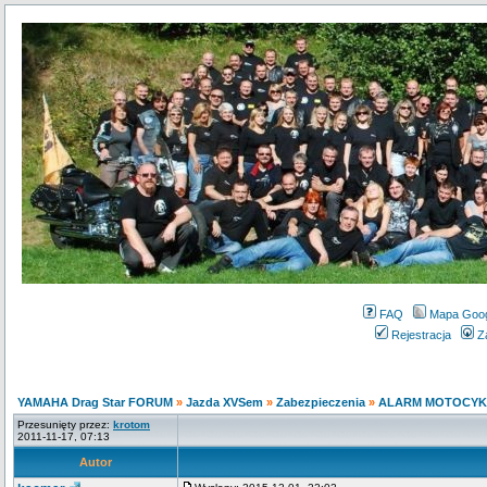
FAQ
Mapa Goo
Rejestracja
Z
YAMAHA Drag Star FORUM
»
Jazda XVSem
»
Zabezpieczenia
»
ALARM MOTOCY
Przesunięty przez:
krotom
2011-11-17, 07:13
Autor