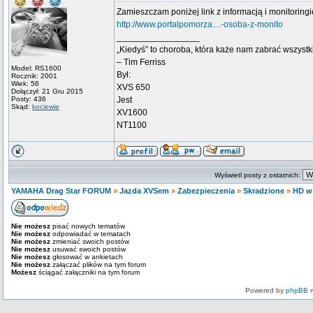
Zamieszczam poniżej link z informacją i monitori
http://www.portalpomorza....-osoba-z-monito
_________________
„Kiedyś” to choroba, która każe nam zabrać wszyst
– Tim Ferriss
Model: RS1600
Był:
Rocznik: 2001
Wiek: 56
XVS 650
Dołączył: 21 Gru 2015
Posty: 436
Jest
Skąd:
kociewie
XV1600
NT1100
Wyświetl posty z ostatnich:
YAMAHA Drag Star FORUM
»
Jazda XVSem
»
Zabezpieczenia
»
Skradzione
»
HD w
Nie możesz
pisać nowych tematów
Nie możesz
odpowiadać w tematach
Nie możesz
zmieniać swoich postów
Nie możesz
usuwać swoich postów
Nie możesz
głosować w ankietach
Nie możesz
załączać plików na tym forum
Możesz
ściągać załączniki na tym forum
Powered by
phpBB
m