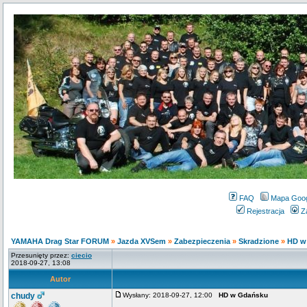
FAQ
Mapa Goo
Rejestracja
Z
YAMAHA Drag Star FORUM
»
Jazda XVSem
»
Zabezpieczenia
»
Skradzione
»
HD w
Przesunięty przez:
ciecio
2018-09-27, 13:08
Autor
chudy
Wysłany: 2018-09-27, 12:00
HD w Gdańsku