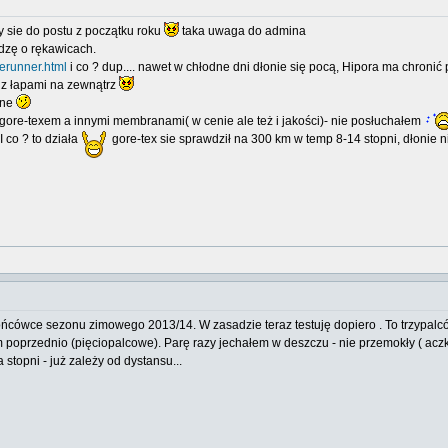
by sie do postu z początku roku
taka uwaga do admina
dzę o rękawicach.
cerunner.html
i co ? dup.... nawet w chłodne dni dłonie się pocą, Hipora ma chroni
z łapami na zewnątrz
bne
 gore-texem a innymi membranami( w cenie ale też i jakości)- nie posłuchałem
 co ? to działa
gore-tex sie sprawdził na 300 km w temp 8-14 stopni, dłonie ni
końcówce sezonu zimowego 2013/14. W zasadzie teraz testuję dopiero . To trzypalc
oprzednio (pięciopalcowe). Parę razy jechałem w deszczu - nie przemokły ( aczko
 stopni - już zależy od dystansu...