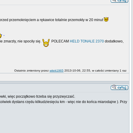
ć przed przemoknięciem a rękawice totalnie przemokły w 20 minut
e zmarzły, nie spociły się.
POLECAM
HELD TONALE 2370
dodatkowo,
Ostatnio zmieniony przez
witek1965
2013-10-06, 22:55, w całości zmieniany 1 raz
ówki, więc początkowo trzeba się przyzwyczaić.
lwiek dystans rzędu kilkudziesięciu km - więc nie do końca miarodajne ). Przy