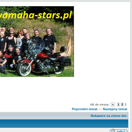
Idź do strony:
«
1
2
3
Poprzedni temat
Następny temat
«»
Rekawice na zimne dni.