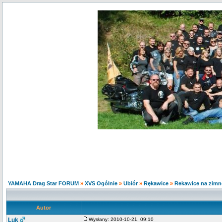
YAMAHA Drag Star FORUM
»
XVS Ogólnie
»
Ubiór
»
Rękawice
»
Rekawice na zimne
Autor
Luk
Wysłany: 2010-10-21, 09:10