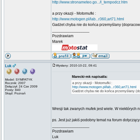
http://www.stronameteo.go.../l_tempodcz.htm
a przy okazji - Motomufki :
http://www.motogen.pl/lab...r360,art71.html
Gadżet chyba nie do końca przemyślany (dopracowan
_________________
Pozdrawiam
Marek
Luk
Wysłany: 2010-10-22, 09:41
Marecki-mk napisał/a:
Model: SYMPATYK
a przy okazji - Motomufki :
Rocznik: 2007
Dołączył: 24 Cze 2009
http://www.motogen.pl/lab...r360,art71.html
Posty: 840
Gadżet chyba nie do końca przemyślany (do
Skąd: Poznań
Wresji tak zwanych mufek jest wiele. W niektórych 
ps. Jest już jakiś podobny temat na forum dotyczący
_________________
Pozdrawiam
Luk