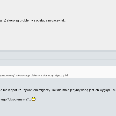
y) skoro są problemy z obsługą migaczy itd...
pracowany) skoro są problemy z obsługą migaczy itd...
nie ma kłopotu z używaniem migaczy. Jak dla mnie jedyną wadą jest ich wygląd... 
 tego "okropieństwa"...