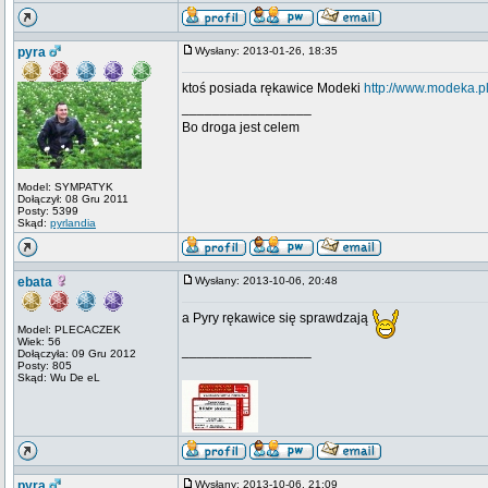
pyra
Wysłany: 2013-01-26, 18:35
ktoś posiada rękawice Modeki
http://www.modeka.pl/
_________________
Bo droga jest celem
Model: SYMPATYK
Dołączył: 08 Gru 2011
Posty: 5399
Skąd:
pyrlandia
ebata
Wysłany: 2013-10-06, 20:48
a Pyry rękawice się sprawdzają
Model: PLECACZEK
Wiek: 56
_________________
Dołączyła: 09 Gru 2012
Posty: 805
Skąd: Wu De eL
pyra
Wysłany: 2013-10-06, 21:09