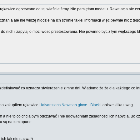
 rękawice ogrzewane od tej właśnie firmy. Nie pamiętam modelu. Rewelacja ale 
nania ale nie widzę nigdzie na ich stronie takiej informacji więc pewnie nic z tego
o nich i zapytaj o możliwość przetestowania. Nie powinno być z tym większego kł
y zdefiniować co oznacza stwierdzenie zimne dni. Wiadomo że że dla każdego co 
wno zakupiłem rękawice
Halvarssons Newman glove - Black
i opisze kilka uwag.
m a nie to co chciałbym odczuwać i nie udowadniam zasadności ich nabycia. Bo cz
a są na tum oparte.
ich tak nie nazwał).