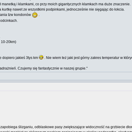
nad manetką i klamkami, co przy moich gigantycznych klamkach ma duże znaczenie.
 kurtkę nawet ze wszystkimi podpinkami, jednocześnie nie sięgając do łokcia.
adania tzw kondonów
.
 odcinkach.
.
> 10-20km)
e dopiero jakieś 3tys km
. Nie wiem też jaki jest górny zakres temperatur w któr
drażnień. Czujemy się fantastycznie w naszej grupie."
apobiega ślizganiu, odblaskowe pasy zwiększające widoczność na grzbiecie dłon