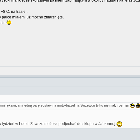
wysoki mankiet ze skórzanym paskiem zapinającym w okolicy nadgarstka, elastycz
+8 C. na trasie .
y palce miałem już mocno zmarznięte.
 min
 tymi rękawicami jedną parę zostaw na moto-bajzel na Służewcu tylko nie mały rozmiar
a tydzień w Łodzi. Zawsze możesz podjechać do sklepu w Jabłonnej