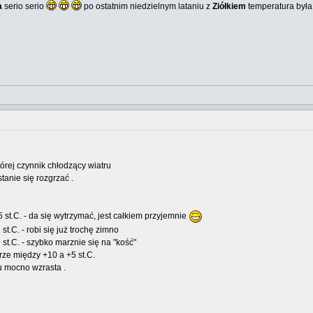
a
serio serio
po ostatnim niedzielnym lataniu z
Ziółkiem
temperatura była
tórej czynnik chłodzący wiatru
tanie się rozgrzać .
 st.C. - da się wytrzymać, jest całkiem przyjemnie
t.C. - robi się już trochę zimno
st.C. - szybko marznie się na "kość"
rze między +10 a +5 st.C.
u mocno wzrasta .