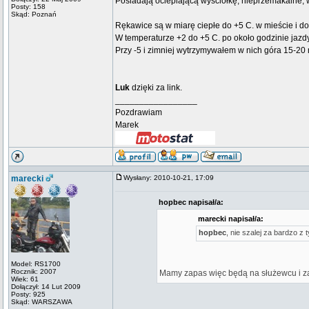
Posiadają ocieplającą wyściółkę, nieprzemakalne, 
Posty: 158
Skąd: Poznań
Rękawice są w miarę ciepłe do +5 C. w mieście i do 
W temperaturze +2 do +5 C. po około godzinie jazd
Przy -5 i zimniej wytrzymywałem w nich góra 15-20
Luk
dzięki za link.
_________________
Pozdrawiam
Marek
marecki
Wysłany: 2010-10-21, 17:09
hopbec napisał/a:
marecki napisał/a:
hopbec
, nie szalej za bardzo z
Model: RS1700
Rocznik: 2007
Mamy zapas więc będą na służewcu i z
Wiek: 61
Dołączył: 14 Lut 2009
Posty: 925
Skąd: WARSZAWA