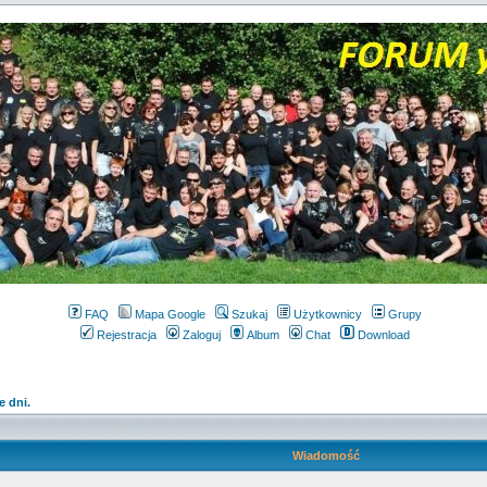
FAQ
Mapa Google
Szukaj
Użytkownicy
Grupy
Rejestracja
Zaloguj
Album
Chat
Download
 dni.
Wiadomość