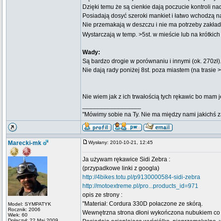
Dzięki temu że są cienkie dają poczucie kontroli 
Posiadają dosyć szeroki mankiet i łatwo wchodzą na
Nie przemakają w deszczu i nie ma potrzeby zakł
Wystarczają w temp. >5st. w mieście lub na krótkich
Wady:
Są bardzo drogie w porównaniu i innymi (ok. 270zł)
Nie dają rady poniżej 8st. poza miastem (na trasie 
Nie wiem jak z ich trwałością tych rękawic bo mam j
_________________
"Mówimy sobie na Ty. Nie ma między nami jakichś za
Marecki-mk
Wysłany: 2010-10-21, 12:45
Ja używam rękawice Sidi Zebra :
(przypadkowe linki z googla)
http://4bikes.totu.pl/p9130000584-sidi-zebra
http://motoextreme.pl/pro...products_id=971
opis ze strony :
"Materiał: Cordura 330D połaczone ze skórą.
Model: SYMPATYK
Rocznik: 2006
Wewnętrzna strona dłoni wykończona nubukiem co z
Wiek: 60
Dołączył: 22 Maj 2009