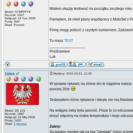
Miałem okazję testować na początku zeszłego roku
Model: SYMPATYK
Rocznik: 2007
Dołączył: 24 Cze 2009
Pamiętam, że mieli plany współpracy z MotoSet z Poz
Posty: 840
Skąd: Poznań
Firmę mogę polecić z czystym sumieniem. Zadzwoń d
Tu masz
TEST
_________________
Pozdrawiam
Luk
Ziółek
Wysłany: 2010-10-21, 11:33
W sprawie rękawic na zimne dni to najpierw należ
poniżej 20st.
Testowałem różne rękawice i ideału nie ma.Nieda
Na wstępie żeby była jasność. Pisze to co odczuwa
Model: DS 125
Rocznik: 1997
dosyć odporny na niskie temperatury i moje odczuci
Dołączył: 12 Maj 2009
Posty: 1425
Skąd:
4 planeta
Zalety:
Są bardzo cienkie jak na tzw "zimówki" (choć ja bym 