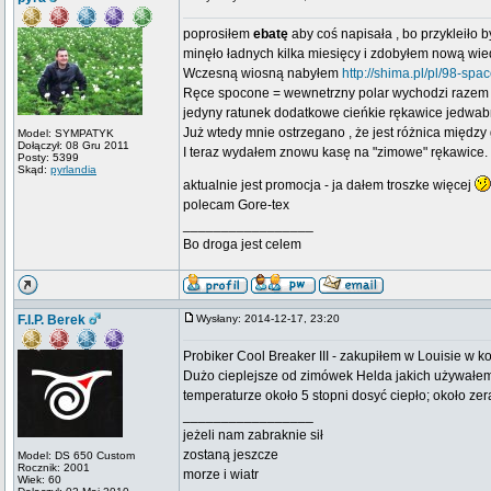
poprosiłem
ebatę
aby coś napisała , bo przykleiło 
minęło ładnych kilka miesięcy i zdobyłem nową wie
Wczesną wiosną nabyłem
http://shima.pl/pl/98-spa
Ręce spocone = wewnetrzny polar wychodzi razem 
jedyny ratunek dodatkowe cieńkie rękawice jedwa
Już wtedy mnie ostrzegano , że jest różnica między
Model: SYMPATYK
Dołączył: 08 Gru 2011
I teraz wydałem znowu kasę na "zimowe" rękawice. I
Posty: 5399
Skąd:
pyrlandia
aktualnie jest promocja - ja dałem troszke więcej
polecam Gore-tex
_________________
Bo droga jest celem
F.I.P. Berek
Wysłany: 2014-12-17, 23:20
Probiker Cool Breaker III - zakupiłem w Louisie w 
Dużo cieplejsze od zimówek Helda jakich używałem p
temperaturze około 5 stopni dosyć ciepło; około zera
_________________
jeżeli nam zabraknie sił
zostaną jeszcze
Model: DS 650 Custom
Rocznik: 2001
morze i wiatr
Wiek: 60