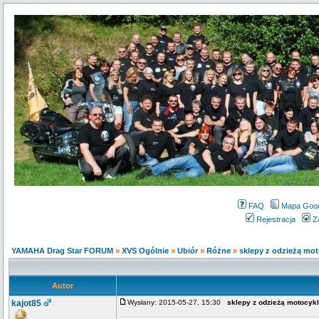
FAQ
Mapa Goo
Rejestracja
Z
YAMAHA Drag Star FORUM
»
XVS Ogólnie
»
Ubiór
»
Różne
»
sklepy z odzieżą mo
Autor
kajot85
Wysłany: 2015-05-27, 15:30
sklepy z odzieżą motocyk