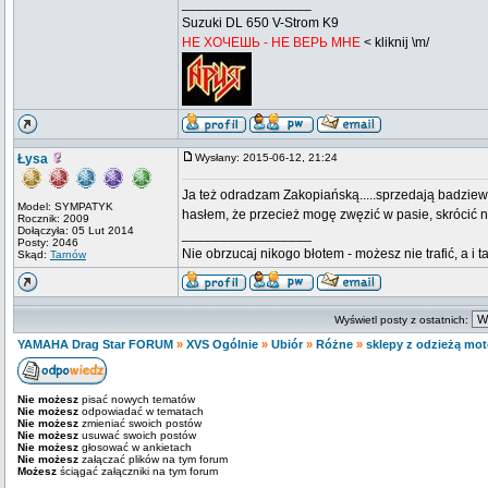
_________________
Suzuki DL 650 V-Strom K9
НЕ ХОЧЕШЬ - НЕ ВЕРЬ МНЕ
< kliknij \m/
Łysa
Wysłany: 2015-06-12, 21:24
Ja też odradzam Zakopiańską.....sprzedają badziewie
Model: SYMPATYK
hasłem, że przecież mogę zwęzić w pasie, skrócić no
Rocznik: 2009
Dołączyła: 05 Lut 2014
_________________
Posty: 2046
Nie obrzucaj nikogo błotem - możesz nie trafić, a i 
Skąd:
Tarnów
Wyświetl posty z ostatnich:
YAMAHA Drag Star FORUM
»
XVS Ogólnie
»
Ubiór
»
Różne
»
sklepy z odzieżą mo
Nie możesz
pisać nowych tematów
Nie możesz
odpowiadać w tematach
Nie możesz
zmieniać swoich postów
Nie możesz
usuwać swoich postów
Nie możesz
głosować w ankietach
Nie możesz
załączać plików na tym forum
Możesz
ściągać załączniki na tym forum