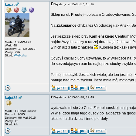
kapat
Wysłany: 2015-05-27, 16:16
Sklep na
ul. Prostej
- polecam Ci zdecydowanie. Spo
Na
Zakopiance
chyba też Ci odradzę (jak Artek). Sp
Jest jeszcze sklep przy
Kamieńskiego
Centrum Moto
najdroższych rzeczy a raczej doradzają fachowo. P
Model: SYMPATYK
Wiek: 48
w nich już 3 lata z hakiem
Kupiłem też kask i uwa
Dołączył: 17 Sie 2012
Posty: 796
Skąd:
Wieliczka
Gdybyś chciał ciuchy używane, to w Wieliczce na R
do sprzedających pań bo najlepsze ciuchy zwykle 
_________________
To mój motocykl. Jest takich wiele, ale ten jest mój
panuję nad moim życiem. Beze mnie mój motocykl jes
kajot85
Wysłany: 2015-05-28, 12:49
wydawało mi się że Ci na Zakopiaańskiej mają najwi
Model: DS 650 Classic
W wieliczce mają tego dużo? bo jak patrzę na googl
Rocznik: 2005
Dołączył: 06 Maj 2015
akcesoria dla dzieci i inne pierdoły..
Posty: 12
Skąd: krk