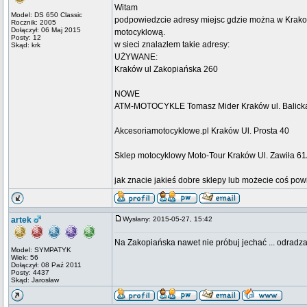
Witam
Model: DS 650 Classic
podpowiedzcie adresy miejsc gdzie można w Krakowi
Rocznik: 2005
Dołączył: 06 Maj 2015
motocyklową.
Posty: 12
w sieci znalazłem takie adresy:
Skąd: krk
UŻYWANE:
Kraków ul Zakopiańska 260
NOWE
ATM-MOTOCYKLE Tomasz Mider Kraków ul. Balick
Akcesoriamotocyklowe.pl Kraków Ul. Prosta 40
Sklep motocyklowy Moto-Tour Kraków Ul. Zawiła 6
jak znacie jakieś dobre sklepy lub możecie coś pow
artek
Wysłany: 2015-05-27, 15:42
Na Zakopiańska nawet nie próbuj jechać ... odrad
Model: SYMPATYK
Wiek: 56
Dołączył: 08 Paź 2011
Posty: 4437
Skąd: Jarosław