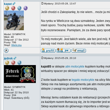
kapat
Wysłany: 2015-05-28, 13:47
Jeśli chodzi o Zakopiankę, to nie wiem... może ja m
Na rynku w Wieliczce są dwa szmateksy. Jeden zwyk
mieli sporo. Trochę butów, pasy nerkowe, szelki. W
było rezerwowane. Pamiętam, że za dwie pary spod
Model: SYMPATYK
_________________
Wiek: 48
To mój motocykl. Jest takich wiele, ale ten jest mój
Dołączył: 17 Sie 2012
Posty: 796
panuję nad moim życiem. Beze mnie mój motocykl jes
Skąd:
Wieliczka
jędrek
Wysłany: 2015-05-29, 20:10
kajot85
w sklepie
atm motocykle
kupiłem kurtkę mot
wirtualny spacer po sklepie i mniej więcej zobaczyć
Z kolie kask kupiłem w
legato motocykle
na ulicy Mo
Sklep nie ma takiego asortymentu jak atm motocykl
Model: SYMPATYK
sklepie z uwagi na problemy z reklamacją.
Wiek: 41
Dołączył: 22 Sty 2010
Posty: 334
Miesiąc temu oddałem kask do reklamacji (przejecha
Skąd: Świerklany (GŚ)
za każdym razem tłumaczą się, że to importer jest w
Sklep wysłał kask do głównego importera u którego 