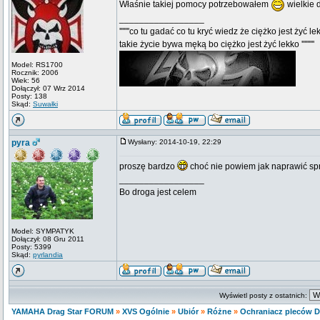
Właśnie takiej pomocy potrzebowałem
wielkie 
_________________
'''''''co tu gadać co tu kryć wiedz że ciężko jest żyć le
takie życie bywa męką bo ciężko jest żyć lekko '''''''''
Model: RS1700
Rocznik: 2006
Wiek: 56
Dołączył: 07 Wrz 2014
Posty: 138
Skąd:
Suwałki
pyra
Wysłany: 2014-10-19, 22:29
proszę bardzo
choć nie powiem jak naprawić sp
_________________
Bo droga jest celem
Model: SYMPATYK
Dołączył: 08 Gru 2011
Posty: 5399
Skąd:
pyrlandia
Wyświetl posty z ostatnich:
YAMAHA Drag Star FORUM
»
XVS Ogólnie
»
Ubiór
»
Różne
»
Ochraniacz pleców D