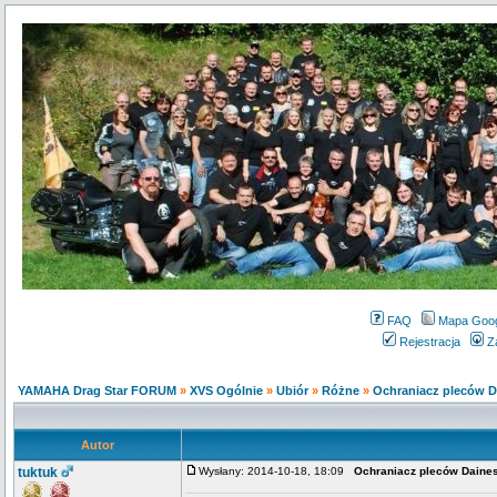
FAQ
Mapa Goo
Rejestracja
Z
YAMAHA Drag Star FORUM
»
XVS Ogólnie
»
Ubiór
»
Różne
»
Ochraniacz pleców D
Autor
tuktuk
Wysłany: 2014-10-18, 18:09
Ochraniacz pleców Daines