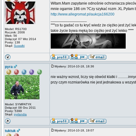
Witam.Mam zapytanie odnośnie ochraniacza pleców 
mnie ogarnie 186 cm ?Czy szykać rozm .XL.Pytam 
http://www.allegromat.pl/aukcja166200
_________________
'''''''co tu gadać co tu kryć wiedz że ciężko jest żyć le
Model: RS1700
takie życie bywa męką bo ciężko jest żyć lekko '''''''''
Rocznik: 2006
Wiek: 56
Dołączył: 07 Wrz 2014
Posty: 138
Skąd:
Suwałki
pyra
Wysłany: 2014-10-18, 18:36
nie ważny wzrost, liczy się obwód klatki i ...........i
przy czym rozmiarówka nie jest jednakowa u wszys
Model: SYMPATYK
Dołączył: 08 Gru 2011
Posty: 5399
Skąd:
pyrlandia
tuktuk
Wysłany: 2014-10-18, 19:07