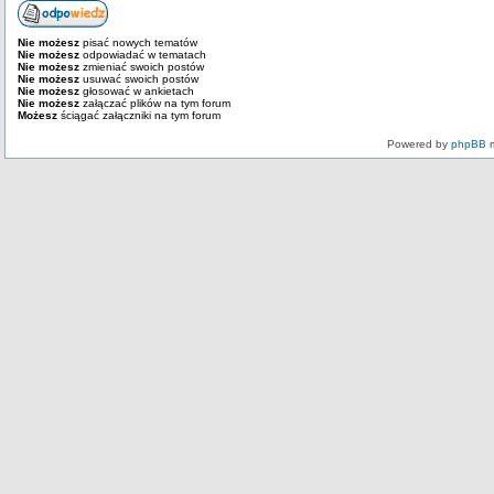
Nie możesz
pisać nowych tematów
Nie możesz
odpowiadać w tematach
Nie możesz
zmieniać swoich postów
Nie możesz
usuwać swoich postów
Nie możesz
głosować w ankietach
Nie możesz
załączać plików na tym forum
Możesz
ściągać załączniki na tym forum
Powered by
phpBB
m