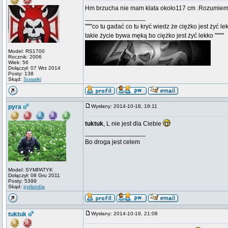
Hm brzucha nie mam klata około117 cm .Rozumiem 
_________________
'''''''co tu gadać co tu kryć wiedz że ciężko jest żyć le
takie życie bywa męką bo ciężko jest żyć lekko '''''''''
Model: RS1700
Rocznik: 2006
Wiek: 56
Dołączył: 07 Wrz 2014
Posty: 138
Skąd:
Suwałki
pyra
Wysłany: 2014-10-18, 19:11
tuktuk
, L nie jest dla Ciebie
_________________
Bo droga jest celem
Model: SYMPATYK
Dołączył: 08 Gru 2011
Posty: 5399
Skąd:
pyrlandia
tuktuk
Wysłany: 2014-10-19, 21:08