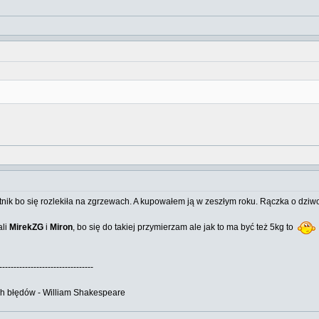
ietnik bo się rozlekiła na zgrzewach. A kupowałem ją w zeszłym roku. Rączka o dzi
ali
MirekZG
i
Miron
, bo się do takiej przymierzam ale jak to ma być też 5kg to
---------------------------------
ch błędów - William Shakespeare