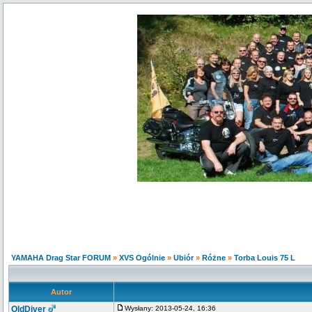
YAMAHA Drag Star FORUM
»
XVS Ogólnie
»
Ubiór
»
Różne
»
Torba Louis 75 L
Autor
OldDiver
Wysłany: 2013-05-24, 16:36