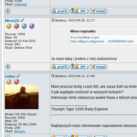
Posty: 5399
Skąd:
pyrlandia
MirekZG
Wysłany: 2013-05-26, 21:17
Miron napisał/a:
Rocznik: 2005
A co myślicie o tym
Wiek: 65
Dołączył: 02 Kwi 2011
http://allegro.pl/gpmoto-...3245998484.html
Posty: 981
Skąd: Zielona Góra
Ja mam taką i jestem z niej zadowolony
voitec
Wysłany: 2013-06-13, 17:06
Mam jeszcze torbę Louis 50l, ale zaraz trafi na śm
A jak wygląda nośność w waszych torbach?
Interesuje mnie zwłaszcza wałek Naxa o którym pis
_________________
Triumph Tiger 1200 Rally Explorer
Model: DS 650 Classic
----------------------------------------------------------------------
Rocznik: 2000
Wiek: 55
Dołączył: 05 Wrz 2009
Najlepszych ludzi uformowało naprawianie własny
Posty: 298
Skąd:
Morscity