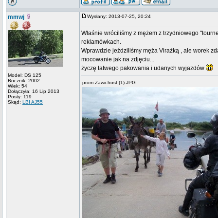
mmwj
Wysłany: 2013-07-25, 20:24
Właśnie wróciliśmy z mężem z trzydniowego "tournee
reklamówkach.
Wprawdzie jeździliśmy męża Virażką , ale worek z
mocowanie jak na zdjęciu...
życzę łatwego pakowania i udanych wyjazdów
Model: DS 125
Rocznik: 2002
prom Zawichost (1).JPG
Wiek: 54
Dołączyła: 16 Lip 2013
Posty: 119
Skąd:
LBI AJ55