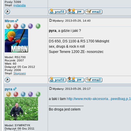
Posty: 5399
Skąd:
pyrlandia
Miron
Wysłany: 2013-05-26, 14:40
pyra
, a gdzie i jaki ?
_________________
DS 650, DS 1100 & RS 1700 Midnight
sex, drugs & rock n roll
Super Tenere 1200 ZE- nosorożec
Model: RS1700
Rocznik: 2007
Wiek: 60
Dołączył: 05 Cze 2012
Posty: 2006
Skąd:
Skątowni
pyra
Wysłany: 2013-05-26, 20:17
a taki i tam
http://www.moto-akcesoria...peedbag,p,
_________________
Bo droga jest celem
Model: SYMPATYK
Dołączył: 08 Gru 2011