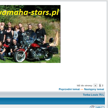
Idź do strony:
«
1
2
Poprzedni temat
Następny temat
«»
Torba Louis 75 L