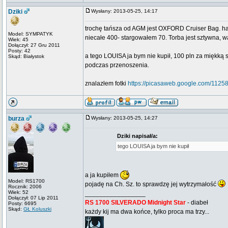
Dziki
Wysłany: 2013-05-25, 14:17
trochę tańsza od AGM jest OXFORD Cruiser Bag. hand
Model: SYMPATYK
niecałe 400- stargowałem 70. Torba jest sztywna, wa
Wiek: 45
Dołączył: 27 Gru 2011
Posty: 42
a tego LOUISA ja bym nie kupił, 100 pln za miękką 
Skąd: Białystok
podczas przenoszenia.
znalazłem fotki
https://picasaweb.google.com/1
burza
Wysłany: 2013-05-25, 14:27
Dziki napisał/a:
tego LOUISA ja bym nie kupił
a ja kupiłem
Model: RS1700
pojadę na Ch. Sz. to sprawdzę jej wytrzymałość
Rocznik: 2006
Wiek: 52
_________________
Dołączył: 07 Lip 2011
RS 1700 SILVERADO Midnight Star
- diabeł
Posty: 6695
Skąd:
GŁ Koluszki
każdy kij ma dwa końce, tylko proca ma trzy...