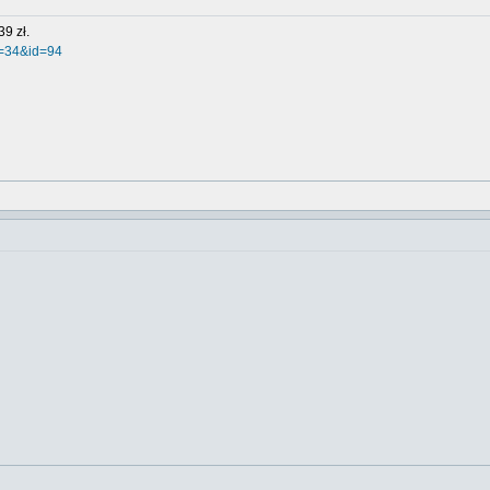
39 zł.
a=34&id=94