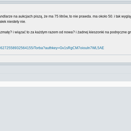
larze na aukcjach piszą, że ma 75 litrów, to nie prawda. ma około 50. i tak wyglą
łek niestety nie.
szmatę? i wiązać to za każdym razem od nowa? i żadnej kieszonki na podręczne gra
12586272558932564155/Torba?authkey=Gv1sRgCM7oiouIn7WL5AE