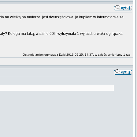
da na wielką na motorze. jest dwuczęściowa. ja kupiłem w Intermotorsie za
ty? Kolega ma taką, właśnie 60l i wytrzymała 1 wyjazd. urwała się rączka
Ostatnio zmieniony przez Dziki 2013-05-25, 14:37, w całości zmieniany 1 raz