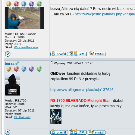
burza
, A ile za nią dałeś ? Bo w necie widziałem za 
... ale za 50 l. -
http://www.josiro.pl/index.php?grup
Model: DS 650 Classic
Rocznik: 2006
Dołączył: 26 Lis 2011
Posty: 3171
Skąd:
Wrocław/Kiełczów
burza
Wysłany: 2013-05-24, 17:20
OldDiver
, kupiłem dokładnie tą torbę
zapłaciłem 99 PLN z przesyłką
http://www.allegromat.pl/aukcja137646
_________________
RS 1700 SILVERADO Midnight Star
- diabeł
Model: RS1700
Rocznik: 2006
każdy kij ma dwa końce, tylko proca ma trzy...
Wiek: 52
Dołączył: 07 Lip 2011
Posty: 6695
Skąd:
GŁ Koluszki