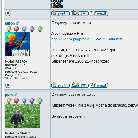
Miron
Wysłany: 2013-05-26, 13:03
A co myślicie o tym
http://allegro.pl/gpmoto-...3245998484.html
_________________
DS 650, DS 1100 & RS 1700 Midnight
sex, drugs & rock n roll
Super Tenere 1200 ZE- nosorożec
Model: RS1700
Rocznik: 2007
Wiek: 60
Dołączył: 05 Cze 2012
Posty: 2006
Skąd:
Skątowni
pyra
Wysłany: 2013-05-26, 13:32
Kupiłem worek, nie żałuję.Można go skracać, torby
_________________
Bo droga jest celem
Model: SYMPATYK
Dołączył: 08 Gru 2011