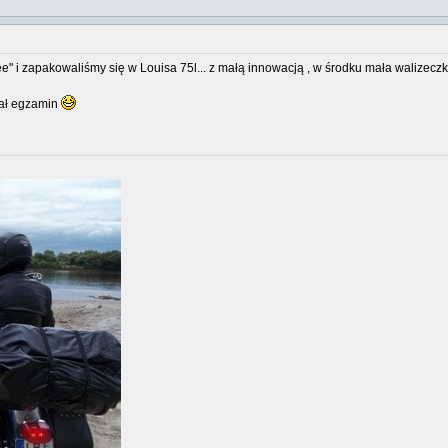
" i zapakowaliśmy się w Louisa 75l... z małą innowacją , w środku mała walizeczka
dał egzamin