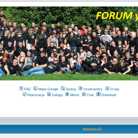
FAQ
Mapa Google
Szukaj
Użytkownicy
Grupy
Rejestracja
Zaloguj
Album
Chat
Download
Wiadomość