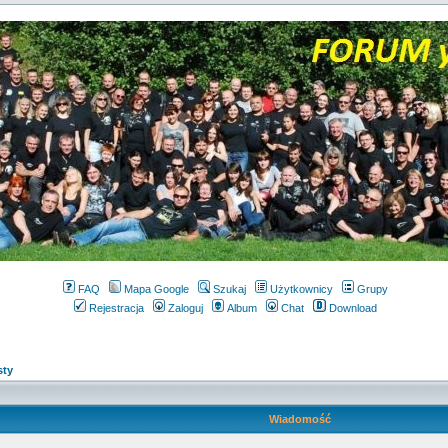
FAQ
Mapa Google
Szukaj
Użytkownicy
Grupy
Rejestracja
Zaloguj
Album
Chat
Download
sty
Wiadomość