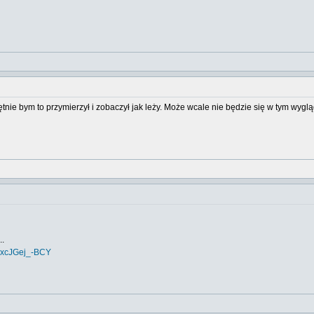
tnie bym to przymierzył i zobaczył jak leży. Może wcale nie będzie się w tym wyg
..
=xcJGej_-BCY