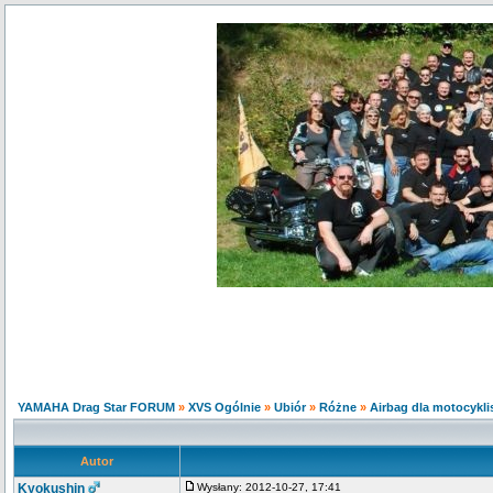
YAMAHA Drag Star FORUM
»
XVS Ogólnie
»
Ubiór
»
Różne
»
Airbag dla motocykli
Autor
Kyokushin
Wysłany: 2012-10-27, 17:41