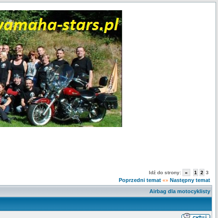
Idź do strony:
«
1
2
3
Poprzedni temat
Następny temat
«»
Airbag dla motocyklisty