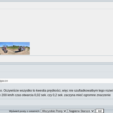
igacze
amo. Oczywiście wszystko to kwestia prędkości, więc nie szufladkowałbym tego rozw
ifie 200 km/h czas otwarcia 0,02 sek. czy 0,2 sek. zaczyna mieć ogromne znaczenie
Wyświetl posty z ostatnich: