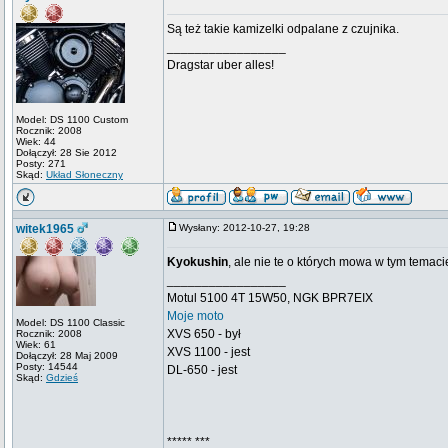
Są też takie kamizelki odpalane z czujnika.
_________________
Dragstar uber alles!
Model: DS 1100 Custom
Rocznik: 2008
Wiek: 44
Dołączył: 28 Sie 2012
Posty: 271
Skąd:
Układ Słoneczny
witek1965
Wysłany: 2012-10-27, 19:28
Kyokushin
, ale nie te o których mowa w tym temaci
_________________
Motul 5100 4T 15W50, NGK BPR7EIX
Moje moto
Model: DS 1100 Classic
XVS 650 - był
Rocznik: 2008
Wiek: 61
XVS 1100 - jest
Dołączył: 28 Maj 2009
Posty: 14544
DL-650 - jest
Skąd:
Gdzieś
***** ***