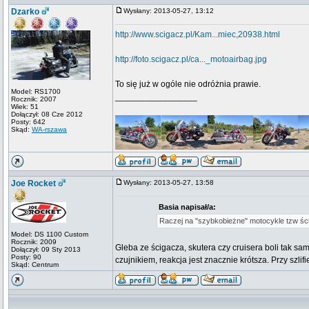
Dzarko
Wysłany: 2013-05-27, 13:12
http://www.scigacz.pl/Kam...miec,20938.html
http://foto.scigacz.pl/ca..._motoairbag.jpg
To się już w ogóle nie odróżnia prawie.
Model: RS1700
_________________
Rocznik: 2007
Wiek: 51
Dołączył: 08 Cze 2012
Posty: 642
Skąd:
WA-rszawa
Joe Rocket
Wysłany: 2013-05-27, 13:58
Basia napisał/a:
Raczej na "szybkobieżne" motocykle tzw śc
Model: DS 1100 Custom
Rocznik: 2009
Gleba ze ścigacza, skutera czy cruisera boli tak s
Dołączył: 09 Sty 2013
Posty: 90
czujnikiem, reakcja jest znacznie krótsza. Przy szl
Skąd: Centrum