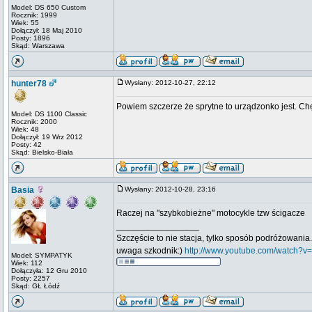
Model: DS 650 Custom
Rocznik: 1999
Wiek: 55
Dołączył: 18 Maj 2010
Posty: 1896
Skąd: Warszawa
hunter78
Wysłany: 2012-10-27, 22:12
Powiem szczerze że sprytne to urządzonko jest. Chę
Model: DS 1100 Classic
Rocznik: 2000
Wiek: 48
Dołączył: 19 Wrz 2012
Posty: 42
Skąd: Bielsko-Biała
Basia
Wysłany: 2012-10-28, 23:16
Raczej na "szybkobieżne" motocykle tzw ścigacze
_________________
Szczęście to nie stacja, tylko sposób podróżowania.
uwaga szkodnik:)
http://www.youtube.com/watch?v
Model: SYMPATYK
Wiek: 112
Dołączyła: 12 Gru 2010
Posty: 2257
Skąd: GŁ Łódź