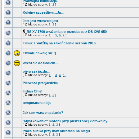
Podwójna kumulacja.
[
Idź do strony:
1
,
2
]
Kolejny szczęśliwy....Ja...
Jest jest wreszcie jest
[
Idź do strony:
1
,
2
]
RS XV 1700 wrażenia po przesiadce z DS XVS 650
[
Idź do strony:
1
...
5
,
6
,
7
]
Filmik z Yadźką na zakończenie sezonu 2016
Chwalę chwalę się :)
Wreszcie dosiadłem...
pierwsza jazda...
[
Idź do strony:
1
...
3
,
4
,
5
]
Pierwsza przejażdżka
Indian Chief
[
Idź do strony:
1
,
2
]
temperatura oleju
Jak tam wasze spalanie?
"Myszkowanie" motoru przy puszczonej kierownicy.
[
Idź do strony:
1
,
2
,
3
]
Praca silnika przy max obrotach na biegu
[
Idź do strony:
1
,
2
,
3
]