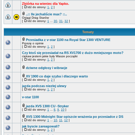
Zbiórka na wieniec dla Yapko.
[
Idź do strony:
1
,
2
]
..:: Ile jechaliście max? ::..
Osiągi Drag Starów
[
Idź do strony:
1
...
30
,
31
,
32
]
Tematy
Przesiadka z v-star 1100 na Royal Star 1300 VENTURE
Proszę o opinie
[
Idź do strony:
1
,
2
]
Czy ktoś się przesiadał na RS XV1700 z dużo mniejszego moto?
ciekaw jestem jakie były Wasze początki
[
Idź do strony:
1
,
2
]
dziwne odgłosy i wibracje
XV 1900 co daje szyba i dlaczego warto
[
Idź do strony:
1
,
2
]
jazda podczas niezłej ulewy
[
Idź do strony:
1
,
2
]
v-star 1100
jazda XVS 1300 CU -Stryker
[
Idź do strony:
1
...
8
,
9
,
10
]
XVS 1300 Midnight Star opiszcie wrażenia po przesiadce z DS
[
Idź do strony:
1
...
10
,
11
,
12
]
jak byscie zareagowali?
[
Idź do strony:
1
,
2
]