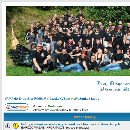
FAQ
Mapa Goo
Rejestracja
Z
YAMAHA Drag Star FORUM
»
Jazda XVSem
»
Wrażenia z jazdy
Moderator:
Moderator
Użytkownicy przeglądający to forum: Brak
Ważne tematy
Próby włamań na konta użytkowników / bezpieczeństwo danych
BARDZO WAŻNE INFORMACJE, proszę przeczytaj