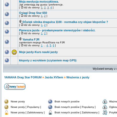
Moja ewolucja motocyklowa.
Jak zmieniają się gusta i preferencje.
[
Idź do strony:
1
,
2
,
3
,
4
]
Osiągi Drag Star 650
[
Idź do strony:
1
,
2
]
Dźwięk silnika dragulca 1100 - normalka czy objaw kłopotów ?
[
Idź do strony:
1
,
2
]
Pierwsza jazda - przełamywanie stereotypów i słabości.
[
Idź do strony:
1
,
2
]
Yamaha FJR
zamieniam mojego RoadStara na FJR
[
Idź do strony:
1
...
4
,
5
,
6
]
Moje jazdy-Kurs nauki jazdy
kłopoty z wzrokiem (czytaniem map GPS)
Wyświetl tematy z 
YAMAHA Drag Star FORUM
»
Jazda XVSem
»
Wrażenia z jazdy
Nowe posty
Brak nowych postów
Ważne
Nowe posty [ Popularny ]
Brak nowych postów [ Popularny ]
Ogłos
Nowe posty [ Zablokowany ]
Brak nowych postów [ Zablokowany ]
Przykl