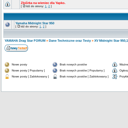
Zbiórka na wieniec dla Yapko.
[
Idź do strony:
1
,
2
]
Yamaha Midnight Star 950
[
Idź do strony:
1
,
2
]
YAMAHA Drag Star FORUM
»
Dane Techniczne oraz Testy
»
XV Midnight Star 950,
Nowe posty
Brak nowych postów
Ważne
Nowe posty [ Popularny ]
Brak nowych postów [ Popularny ]
Ogłos
Nowe posty [ Zablokowany ]
Brak nowych postów [ Zablokowany ]
Przykl