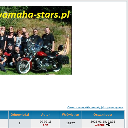
Oznacz wszystkie tematy jako przeczytane
Odpowiedzi
Autor
Wyświetleń
Ostatni post
20-02-11
2021-01-18, 21:31
2
18277
zen
1janbo