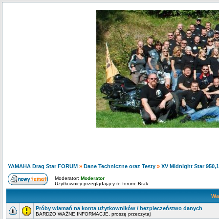
YAMAHA Drag Star FORUM
»
Dane Techniczne oraz Testy
»
XV Midnight Star 950,
Moderator:
Moderator
Użytkownicy przeglądający to forum: Brak
Wa
Próby włamań na konta użytkowników / bezpieczeństwo danych
BARDZO WAŻNE INFORMACJE, proszę przeczytaj