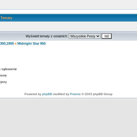
Tematy
Wyświetl tematy z ostatnich:
1300,1900
»
Midnight Star 950
 ogłoszenie
zenie
ejony
Powered by
phpBB
modified by
Przemo
© 2003 phpBB Group