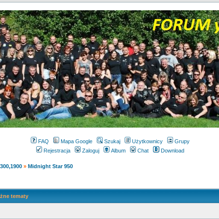
FAQ
Mapa Google
Szukaj
Użytkownicy
Grupy
Rejestracja
Zaloguj
Album
Chat
Download
1300,1900
»
Midnight Star 950
żne tematy