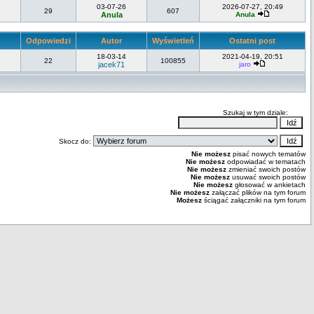
03-07-26
2026-07-27, 20:49
29
607
Anula
Anula
Odpowiedzi
Autor
Wyświetleń
Ostatni post
18-03-14
2021-04-19, 20:51
22
100855
jacek71
jaro
Szukaj w tym dziale:
Skocz do:
Nie możesz
pisać nowych tematów
Nie możesz
odpowiadać w tematach
Nie możesz
zmieniać swoich postów
Nie możesz
usuwać swoich postów
Nie możesz
głosować w ankietach
Nie możesz
załączać plików na tym forum
Możesz
ściągać załączniki na tym forum