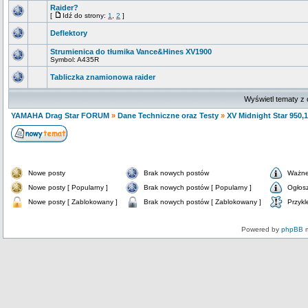
Raider?
[
Idź do strony:
1
,
2
]
Deflektory
Strumienica do tłumika Vance&Hines XV1900
Symbol: A435R
Tabliczka znamionowa raider
Wyświetl tematy z 
YAMAHA Drag Star FORUM
»
Dane Techniczne oraz Testy
»
XV Midnight Star 950,
Nowe posty
Brak nowych postów
Ważne
Nowe posty [ Popularny ]
Brak nowych postów [ Popularny ]
Ogłos
Nowe posty [ Zablokowany ]
Brak nowych postów [ Zablokowany ]
Przykl
Powered by
phpBB
m