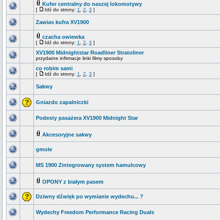
Kufer centralny do naszej lokomotywy
[
Idź do strony:
1
,
2
,
3
]
Zawias kufra XV1900
czacha owiewka
[
Idź do strony:
1
,
2
,
3
]
XV1900 Midnightstar Roadliner Stratoliner
przydatne infirmacje linki filmy sposoby
co robim sami
[
Idź do strony:
1
,
2
,
3
]
Sakwy
Gniazdo zapalniczki
Podesty pasażera XV1900 Midnight Star
Akcesoryjne sakwy
gmole
MS 1900 Zintegrowany system hamulcowy
OPONY z białym pasem
Dziwny dźwięk po wymianie wydechu... ?
Wydechy Freedom Performance Racing Duals