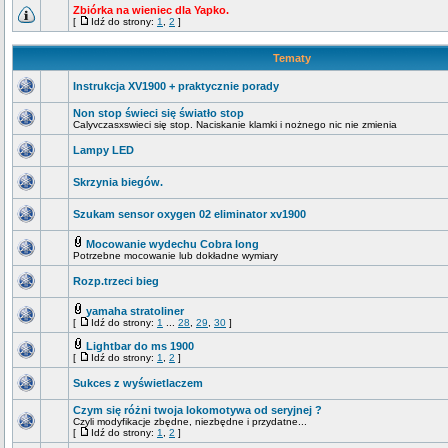
Zbiórka na wieniec dla Yapko.
[
Idź do strony:
1
,
2
]
Tematy
Instrukcja XV1900 + praktycznie porady
Non stop świeci się światło stop
Calyvczasxswieci się stop. Naciskanie klamki i nożnego nic nie zmienia
Lampy LED
Skrzynia biegów.
Szukam sensor oxygen 02 eliminator xv1900
Mocowanie wydechu Cobra long
Potrzebne mocowanie lub dokładne wymiary
Rozp.trzeci bieg
yamaha stratoliner
[
Idź do strony:
1
...
28
,
29
,
30
]
Lightbar do ms 1900
[
Idź do strony:
1
,
2
]
Sukces z wyświetlaczem
Czym się różni twoja lokomotywa od seryjnej ?
Czyli modyfikacje zbędne, niezbędne i przydatne...
[
Idź do strony:
1
,
2
]