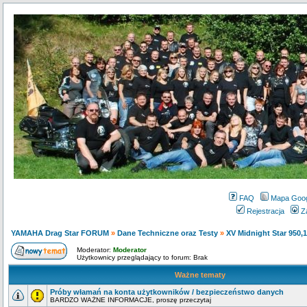
FAQ
Mapa Goo
Rejestracja
Z
YAMAHA Drag Star FORUM
»
Dane Techniczne oraz Testy
»
XV Midnight Star 950,
Moderator:
Moderator
Użytkownicy przeglądający to forum: Brak
Ważne tematy
Próby włamań na konta użytkowników / bezpieczeństwo danych
BARDZO WAŻNE INFORMACJE, proszę przeczytaj