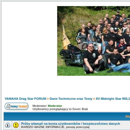
YAMAHA Drag Star FORUM
»
Dane Techniczne oraz Testy
»
XV Midnight Star 950,
Moderator:
Moderator
Użytkownicy przeglądający to forum: Brak
Wa
Próby włamań na konta użytkowników / bezpieczeństwo danych
BARDZO WAŻNE INFORMACJE, proszę przeczytaj