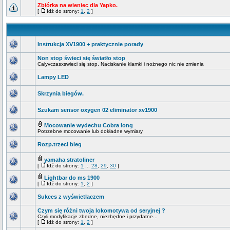
Zbiórka na wieniec dla Yapko.
[
Idź do strony:
1
,
2
]
Instrukcja XV1900 + praktycznie porady
Non stop świeci się światło stop
Calyvczasxswieci się stop. Naciskanie klamki i nożnego nic nie zmienia
Lampy LED
Skrzynia biegów.
Szukam sensor oxygen 02 eliminator xv1900
Mocowanie wydechu Cobra long
Potrzebne mocowanie lub dokładne wymiary
Rozp.trzeci bieg
yamaha stratoliner
[
Idź do strony:
1
...
28
,
29
,
30
]
Lightbar do ms 1900
[
Idź do strony:
1
,
2
]
Sukces z wyświetlaczem
Czym się różni twoja lokomotywa od seryjnej ?
Czyli modyfikacje zbędne, niezbędne i przydatne...
[
Idź do strony:
1
,
2
]