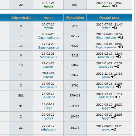
03-07-26
2026-07-27, 20:49
29
607
Anula
Anula
Odpowiedzi
Autor
Wyświetleń
Ostatni post
05-07-26
2026-07-06, 21:46
3
412
tqmeh
tqmeh
05-06-23
2023-06-06, 20:59
7
16177
Gigantopiterus
Gigantopiterus
17-04-23
2023-05-06, 16:02
14
6427
Gigantopiterus
Gigantopiterus
17-02-23
2023-02-17, 12:47
0
3511
Marcin5791
Marcin5791
22-01-23
2023-01-29, 02:39
13
5869
pawlor
witek1965
28-11-22
2022-11-28, 13:36
1
2947
pawlor
Miron
15-09-22
2022-09-18, 21:06
3
3760
Marcin5791
Marcin5791
14-09-14
2021-12-21, 21:14
581
376468
Jacek79
SATURIAN
13-04-17
2020-05-10, 10:32
31
63724
Fizyk
tygrys
26-08-19
2019-08-27, 22:58
2
10459
tygrys
tygrys
27-03-17
2019-08-20, 13:25
21
38173
rafalbcom
tygrys