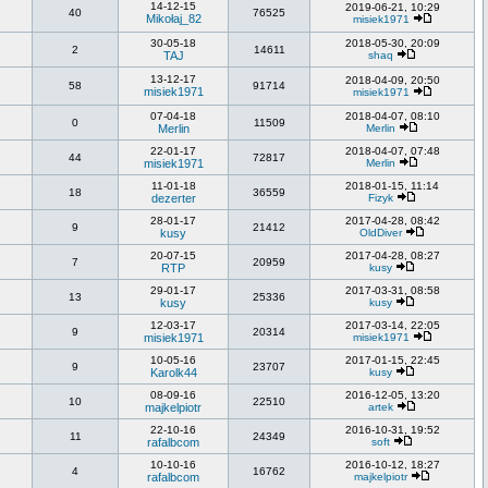
14-12-15
2019-06-21, 10:29
40
76525
Mikołaj_82
misiek1971
30-05-18
2018-05-30, 20:09
2
14611
TAJ
shaq
13-12-17
2018-04-09, 20:50
58
91714
misiek1971
misiek1971
07-04-18
2018-04-07, 08:10
0
11509
Merlin
Merlin
22-01-17
2018-04-07, 07:48
44
72817
misiek1971
Merlin
11-01-18
2018-01-15, 11:14
18
36559
dezerter
Fizyk
28-01-17
2017-04-28, 08:42
9
21412
kusy
OldDiver
20-07-15
2017-04-28, 08:27
7
20959
RTP
kusy
29-01-17
2017-03-31, 08:58
13
25336
kusy
kusy
12-03-17
2017-03-14, 22:05
9
20314
misiek1971
misiek1971
10-05-16
2017-01-15, 22:45
9
23707
Karolk44
kusy
08-09-16
2016-12-05, 13:20
10
22510
majkelpiotr
artek
22-10-16
2016-10-31, 19:52
11
24349
rafalbcom
soft
10-10-16
2016-10-12, 18:27
4
16762
rafalbcom
majkelpiotr