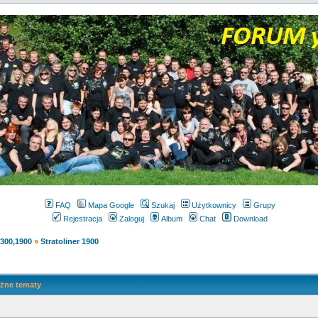
FAQ
Mapa Google
Szukaj
Użytkownicy
Grupy
Rejestracja
Zaloguj
Album
Chat
Download
1300,1900
»
Stratoliner 1900
żne tematy