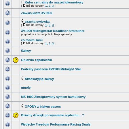
Kufer centralny do naszej lokomotywy
[
Idź do strony:
1
,
2
,
3
]
Zawias kufra XV1900
czacha owiewka
[
Idź do strony:
1
,
2
,
3
]
XV1900 Midnightstar Roadliner Stratoliner
przydatne infirmacje linki filmy sposoby
co robim sami
[
Idź do strony:
1
,
2
,
3
]
Sakwy
Gniazdo zapalniczki
Podesty pasażera XV1900 Midnight Star
Akcesoryjne sakwy
gmole
MS 1900 Zintegrowany system hamulcowy
OPONY z białym pasem
Dziwny dźwięk po wymianie wydechu... ?
Wydechy Freedom Performance Racing Duals