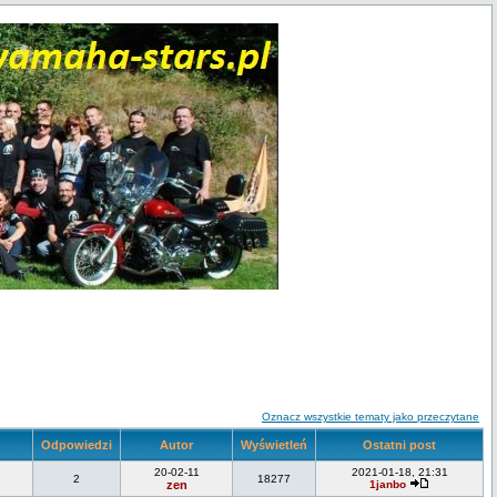
Oznacz wszystkie tematy jako przeczytane
Odpowiedzi
Autor
Wyświetleń
Ostatni post
20-02-11
2021-01-18, 21:31
2
18277
zen
1janbo