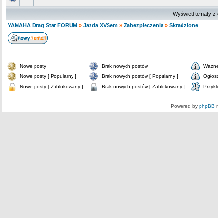
Wyświetl tematy z 
YAMAHA Drag Star FORUM
»
Jazda XVSem
»
Zabezpieczenia
»
Skradzione
Nowe posty
Brak nowych postów
Ważne
Nowe posty [ Popularny ]
Brak nowych postów [ Popularny ]
Ogłos
Nowe posty [ Zablokowany ]
Brak nowych postów [ Zablokowany ]
Przykl
Powered by
phpBB
m