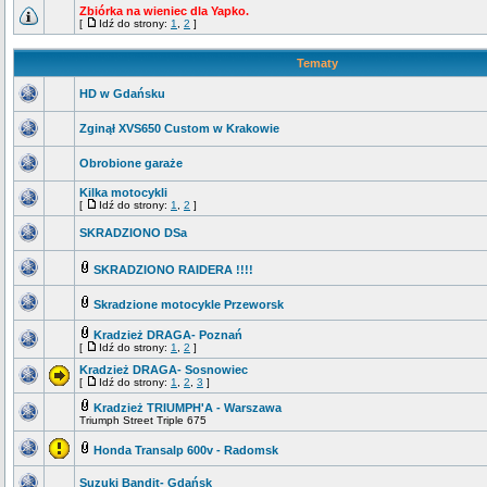
Zbiórka na wieniec dla Yapko.
[
Idź do strony:
1
,
2
]
Tematy
HD w Gdańsku
Zginął XVS650 Custom w Krakowie
Obrobione garaże
Kilka motocykli
[
Idź do strony:
1
,
2
]
SKRADZIONO DSa
SKRADZIONO RAIDERA !!!!
Skradzione motocykle Przeworsk
Kradzież DRAGA- Poznań
[
Idź do strony:
1
,
2
]
Kradzież DRAGA- Sosnowiec
[
Idź do strony:
1
,
2
,
3
]
Kradzież TRIUMPH'A - Warszawa
Triumph Street Triple 675
Honda Transalp 600v - Radomsk
Suzuki Bandit- Gdańsk