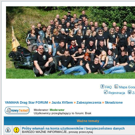
FAQ
Mapa Goo
Rejestracja
Z
YAMAHA Drag Star FORUM
»
Jazda XVSem
»
Zabezpieczenia
»
Skradzione
Moderator:
Moderator
Użytkownicy przeglądający to forum: Brak
Ważne tematy
Próby włamań na konta użytkowników / bezpieczeństwo danych
BARDZO WAŻNE INFORMACJE, proszę przeczytaj