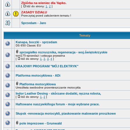
Zbiórka na wieniec dla Yapko.
[
Idź do strony:
1
,
2
]
ZASADY DZIAŁU
Przeczytaj przed założeniem tematu !
Sprzedam - Jaro
Tematy
Kanapa, boczki - sprzedam
DS 650 Classic EU
sprzegiełko rozrusznika, regeneracja - woj.świętokrzyskie
toni175-sprzedaż i usłauga prywatna
[
Idź do strony:
1
,
2
,
3
,
4
]
KRAJOWY PROGRAM "MÓJ ELEKTRYK"
Platforma motocyklowa - ADi
Platforma motocyklowa
Umożliwia swobodne przemieszczanie motocykla
Indor Leather Desing - skórzane dodatki, ręczna robota,
[
Idź do strony:
1
,
2
]
Haftowane naszywki/loga forum - moje wybrane prace.
Słupsk -renowacja motocykli, piaskowanie malowanie proszkowe
pole imprezowe - Grunwald