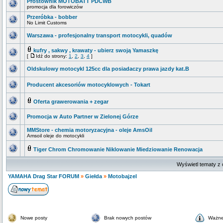
Prostownik MOTOBATT PDCWB
promocja dla forowiczów
Przeróbka - bobber
No Limit Customs
Warszawa - profesjonalny transport motocykli, quadów
kufry , sakwy , krawaty - ubierz swoją Yamaszkę
[
Idź do strony:
1
,
2
,
3
,
4
]
Oldskulowy motocykl 125cc dla posiadaczy prawa jazdy kat.B
Producent akcesoriów motocyklowych - Tokart
Oferta grawerowania + zegar
Promocja w Auto Partner w Zielonej Górze
MMStore - chemia motoryzacyjna - oleje AmsOil
Amsoil oleje do motocykli
Tiger Chrom Chromowanie Niklowanie Miedziowanie Renowacja
Wyświetl tematy z 
YAMAHA Drag Star FORUM
»
Giełda
»
Motobajzel
Nowe posty
Brak nowych postów
Ważne