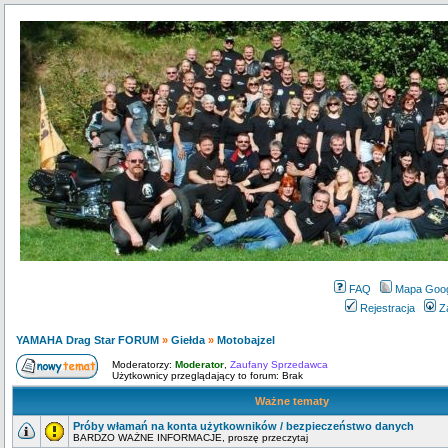
FAQ
Mapa Goo
Rejestracja
Z
YAMAHA Drag Star FORUM
»
Giełda
»
Motobajzel
Moderatorzy:
Moderator
,
Zaufany Sprzedawca
Użytkownicy przeglądający to forum: Brak
Ważne tematy
Próby włamań na konta użytkowników / bezpieczeństwo danych
BARDZO WAŻNE INFORMACJE, proszę przeczytaj