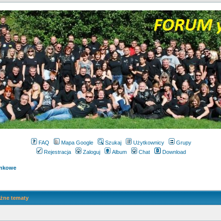
FAQ
Mapa Google
Szukaj
Użytkownicy
Grupy
Rejestracja
Zaloguj
Album
Chat
Download
ynkowe
żne tematy