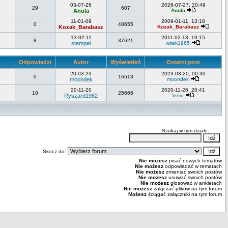
03-07-26
2026-07-27, 20:49
29
607
Anula
Anula
11-01-09
2009-01-11, 13:18
0
48655
Kozak_Barabasz
Kozak_Barabasz
13-02-11
2011-02-13, 19:15
8
37621
stempel
witek1965
Odpowiedzi
Autor
Wyświetleń
Ostatni post
20-03-23
2023-03-20, 00:30
0
16513
moondek
moondek
20-11-20
2020-11-26, 20:41
10
25666
Ryszard1962
lenio
Szukaj w tym dziale:
Skocz do:
Nie możesz
pisać nowych tematów
Nie możesz
odpowiadać w tematach
Nie możesz
zmieniać swoich postów
Nie możesz
usuwać swoich postów
Nie możesz
głosować w ankietach
Nie możesz
załączać plików na tym forum
Możesz
ściągać załączniki na tym forum