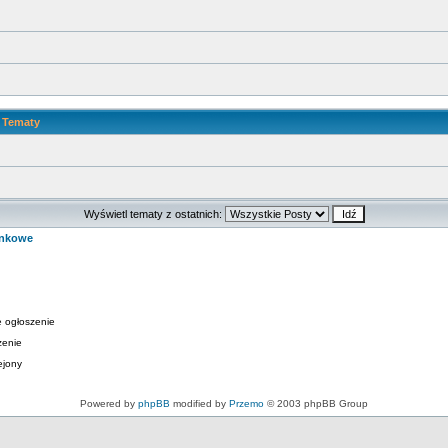
Tematy
Wyświetl tematy z ostatnich:
ynkowe
 ogłoszenie
zenie
ejony
Powered by
phpBB
modified by
Przemo
© 2003 phpBB Group