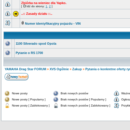
Zbiórka na wieniec dla Yapko.
[
Idź do strony:
1
,
2
]
..:: Zasady działu ::..
Numer identyfikacyjny pojazdu - VIN
1100 Silverado spod Opola
Pytanie o RS 1700
YAMAHA Drag Star FORUM
»
XVS Ogólnie
»
Zakup
»
Pytania o konkretne oferty r
Nowe posty
Brak nowych postów
Ważne
Nowe posty [ Popularny ]
Brak nowych postów [ Popularny ]
Ogłos
Nowe posty [ Zablokowany ]
Brak nowych postów [ Zablokowany ]
Przykl