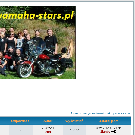
Oznacz wszystkie tematy jako przeczytane
Odpowiedzi
Autor
Wyświetleń
Ostatni post
20-02-11
2021-01-18, 21:31
2
18277
zen
1janbo