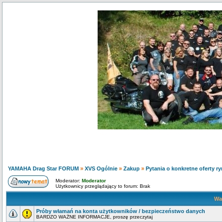
YAMAHA Drag Star FORUM
»
XVS Ogólnie
»
Zakup
»
Pytania o konkretne oferty r
Moderator:
Moderator
Użytkownicy przeglądający to forum: Brak
Wa
Próby włamań na konta użytkowników / bezpieczeństwo danych
BARDZO WAŻNE INFORMACJE, proszę przeczytaj