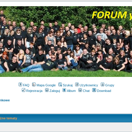
FAQ
Mapa Google
Szukaj
Użytkownicy
Grupy
Rejestracja
Zaloguj
Album
Chat
Download
ynkowe
żne tematy