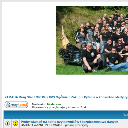
YAMAHA Drag Star FORUM
»
XVS Ogólnie
»
Zakup
»
Pytania o konkretne oferty r
Moderator:
Moderator
Użytkownicy przeglądający to forum: Brak
Wa
Próby włamań na konta użytkowników / bezpieczeństwo danych
BARDZO WAŻNE INFORMACJE, proszę przeczytaj