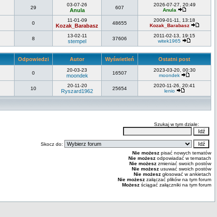
03-07-26
2026-07-27, 20:49
29
607
Anula
Anula
11-01-09
2009-01-11, 13:18
0
48655
Kozak_Barabasz
Kozak_Barabasz
13-02-11
2011-02-13, 19:15
8
37606
stempel
witek1965
Odpowiedzi
Autor
Wyświetleń
Ostatni post
20-03-23
2023-03-20, 00:30
0
16507
moondek
moondek
20-11-20
2020-11-26, 20:41
10
25654
Ryszard1962
lenio
Szukaj w tym dziale:
Skocz do:
Nie możesz
pisać nowych tematów
Nie możesz
odpowiadać w tematach
Nie możesz
zmieniać swoich postów
Nie możesz
usuwać swoich postów
Nie możesz
głosować w ankietach
Nie możesz
załączać plików na tym forum
Możesz
ściągać załączniki na tym forum