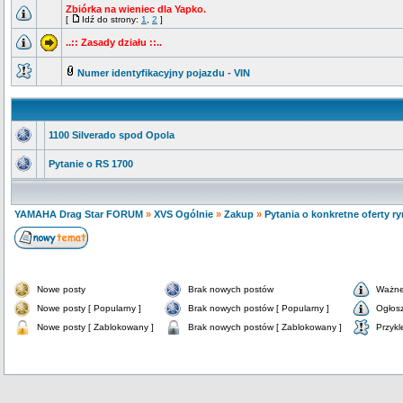
Zbiórka na wieniec dla Yapko.
[
Idź do strony:
1
,
2
]
..:: Zasady działu ::..
Numer identyfikacyjny pojazdu - VIN
1100 Silverado spod Opola
Pytanie o RS 1700
YAMAHA Drag Star FORUM
»
XVS Ogólnie
»
Zakup
»
Pytania o konkretne oferty r
Nowe posty
Brak nowych postów
Ważne
Nowe posty [ Popularny ]
Brak nowych postów [ Popularny ]
Ogłos
Nowe posty [ Zablokowany ]
Brak nowych postów [ Zablokowany ]
Przykl