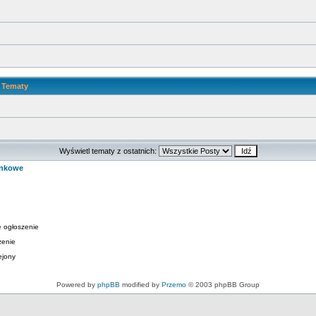
Tematy
Wyświetl tematy z ostatnich:
ynkowe
 ogłoszenie
zenie
ejony
Powered by
phpBB
modified by
Przemo
© 2003 phpBB Group