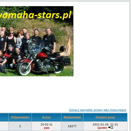
Oznacz wszystkie tematy jako przeczytane
Odpowiedzi
Autor
Wyświetleń
Ostatni post
20-02-11
2021-01-18, 21:31
2
18277
zen
1janbo