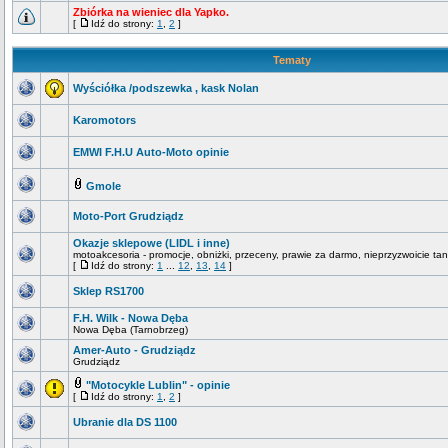
Zbiórka na wieniec dla Yapko.
[
Idź do strony:
1
,
2
]
Tematy
Wyściółka /podszewka , kask Nolan
Karomotors
EMWI F.H.U Auto-Moto opinie
Gmole
Moto-Port Grudziądz
Okazje sklepowe (LIDL i inne)
motoakcesoria - promocje, obniżki, przeceny, prawie za darmo, nieprzyzwoicie tan
[
Idź do strony:
1
...
12
,
13
,
14
]
Sklep RS1700
F.H. Wilk - Nowa Dęba
Nowa Dęba (Tarnobrzeg)
Amer-Auto - Grudziądz
Grudziądz
"Motocykle Lublin" - opinie
[
Idź do strony:
1
,
2
]
Ubranie dla DS 1100