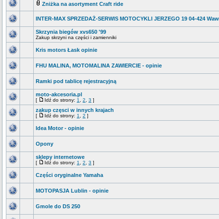
Zniżka na asortyment Craft ride
INTER-MAX SPRZEDAŻ-SERWIS MOTOCYKLI JERZEGO 19 04-424 Waw
Skrzynia biegów xvs650 '99
Zakup skrzyni na części i zamienniki
Kris motors Łask opinie
FHU MALINA, MOTOMALINA ZAWIERCIE - opinie
Ramki pod tablicę rejestracyjną
moto-akcesoria.pl
[
Idź do strony:
1
,
2
,
3
]
zakup częsci w innych krajach
[
Idź do strony:
1
,
2
]
Idea Motor - opinie
Opony
sklepy internetowe
[
Idź do strony:
1
,
2
,
3
]
Części oryginalne Yamaha
MOTOPASJA Lublin - opinie
Gmole do DS 250