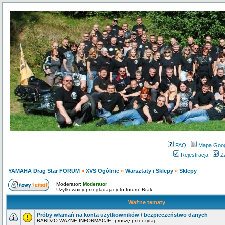
FAQ
Mapa Goo
Rejestracja
Z
YAMAHA Drag Star FORUM
»
XVS Ogólnie
»
Warsztaty i Sklepy
»
Sklepy
Moderator:
Moderator
Użytkownicy przeglądający to forum: Brak
Ważne tematy
Próby włamań na konta użytkowników / bezpieczeństwo danych
BARDZO WAŻNE INFORMACJE, proszę przeczytaj