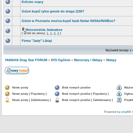
Króciec ssący
Gdzie kupić tylne gmole do draga 1100?
Gdzie w Poznaniu można kupić kask Nolan N43Air/N44Evo?
Motostodoła Jedwabne
[
Idź do strony:
1
,
2
,
3
,
4
]
Firma "Jadę" Libiąż
Wyświetl tematy z 
YAMAHA Drag Star FORUM
»
XVS Ogólnie
»
Warsztaty i Sklepy
»
Sklepy
Nowe posty
Brak nowych postów
Ważne
Nowe posty [ Popularny ]
Brak nowych postów [ Popularny ]
Ogłos
Nowe posty [ Zablokowany ]
Brak nowych postów [ Zablokowany ]
Przykl
Powered by
phpBB
m